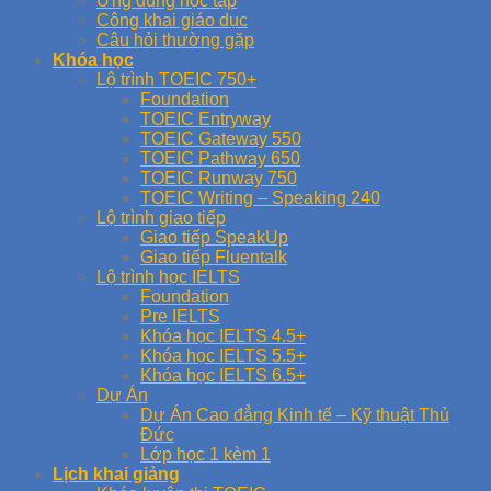
Ứng dụng học tập
Công khai giáo dục
Câu hỏi thường gặp
Khóa học
Lộ trình TOEIC 750+
Foundation
TOEIC Entryway
TOEIC Gateway 550
TOEIC Pathway 650
TOEIC Runway 750
TOEIC Writing – Speaking 240
Lộ trình giao tiếp
Giao tiếp SpeakUp
Giao tiếp Fluentalk
Lộ trình học IELTS
Foundation
Pre IELTS
Khóa học IELTS 4.5+
Khóa học IELTS 5.5+
Khóa học IELTS 6.5+
Dự Án
Dự Án Cao đẳng Kinh tế – Kỹ thuật Thủ
Đức
Lớp học 1 kèm 1
Lịch khai giảng