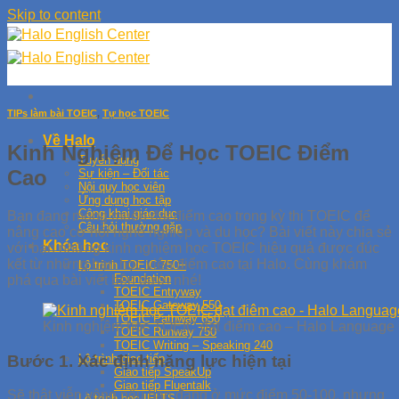
Skip to content
TIPs làm bài TOEIC
,
Tự học TOEIC
Về Halo
Kinh Nghiệm Để Học TOEIC Điểm
Tuyển dụng
Cao
Sự kiện – Đối tác
Nội quy học viên
Ứng dụng học tập
Công khai giáo dục
Bạn đang mong muốn đạt điểm cao trong kỳ thi TOEIC để
Câu hỏi thường gặp
nâng cao cơ hội nghề nghiệp và du học? Bài viết này chia sẻ
Khóa học
với bạn những kinh nghiệm học TOEIC hiệu quả được đúc
kết từ những bạn học viên điểm cao tại Halo. Cùng khám
Lộ trình TOEIC 750+
Foundation
phá qua bài viết bên dưới nhé!
TOEIC Entryway
TOEIC Gateway 550
TOEIC Pathway 650
Kinh nghiệm học TOEIC đạt điểm cao – Halo Language 
TOEIC Runway 750
TOEIC Writing – Speaking 240
Bước 1. Xác định năng lực hiện tại
Lộ trình giao tiếp
Giao tiếp SpeakUp
Giao tiếp Fluentalk
Sẽ thật viễn vông nếu bạn đang ở mức điểm 50-100, nhưng
Lộ trình học IELTS