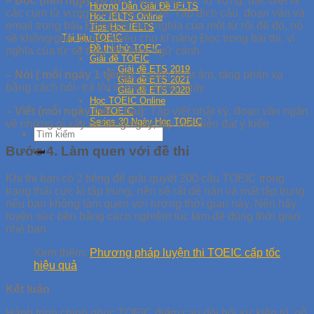
– Đọc (mỗi ngày 20 từ):
Tập trung học từ vựng, đặc biệt là
Hướng Dẫn Giải Đề IELTS
các cụm từ vựng trong các bộ đề. Tập dịch câu, đoạn văn và
Học IELTS Online
email trong bài. Đừng chỉ học nghĩa của một từ rồi để đó, nó
Tips Học IELTS
Tài liệu TOEIC
sẽ không giúp được nhiều cho kĩ năng Đọc trong bài thi, vì
Đề thi thử TOEIC
nghĩa của từ sẽ thay đổi theo ngữ cảnh.
Giải đề TOEIC
Giải đề ETS 2019
– Nói ( mỗi ngày 1 tiếng):
Luyện phát âm, tăng phản xạ
Giải đề ETS 2021
bằng cách hỏi- trả lời liên tục hàng ngày
Giải đề ETS 2020
Học TOEIC Online
– Viết (mỗi ngày viết 1 bài):
Tập viết nhật ký, đoạn văn ngắn
Tip TOEIC
Series 30 Ngày Học TOEIC
về những gì xảy ra hàng ngày, tập viết diễn đạt ý kiến
Bước 4. Làm quen với đề thi
Khi thi bạn có 2 tiếng để giải quyết 200 câu TOEIC trong
trạng thái cực kì tập trung, nên sẽ rất dễ nản và mất tập trung
nếu bạn không làm quen với lượng thời gian này. Nên hãy
luyện sức bền bằng cách nghiêm túc làm đề đúng thời gian
nhé bạn.
Xem thêm:
Phương pháp luyện thi TOEIC cấp tốc
hiệu quả
Kết luận
Hành trình chinh phục TOEIC điểm cao đòi hỏi sự kiên trì, nỗ