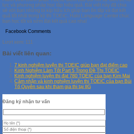
lực và phương pháp học tập hiệu quả. Bài viết này đã chia
sẻ với bạn những bí kíp hữu ích giúp bạn ôn tập và đạt kết
quả tốt nhất trong kỳ thi TOEIC. Halo Language Center chúc
bạn học tốt và sớm đạt kết quả cao nha!
Facebook Comments
Lượt xem:
111
Bài viết liên quan:
7 kinh nghiệm luyện thi TOEIC giúp bạn đạt điểm cao
Kinh Nghiệm Làm Tốt Part 5 Trong Đề Thi TOEIC
Kinh nghiệm luyện thi đạt 780 TOEIC của bạn Kim Mai
Cảm nhận và kinh nghiệm luyện thi TOEIC của bạn Bùi
Tố Quyên sau khi tham gia thi tại IIG
Đăng ký nhận tư vấn