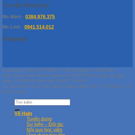
Tư vấn khóa học
Ms Minh
-
0384.976.375
Ms Linh
-
0941.514.012
Fanpage
Copyright © Công Ty TNHH Tư Vấn & Giáo Dục Thiên Bảo
Giấy chứng nhận doanh nghiệp số: 0313739102, Ngày cấp giấy
phép: 07/04/2016, Nơi cấp: SKHDT TP.HCM
Trụ Sở Chính Tại 70 Hữu Nghị, Phường Bình Thọ, TP Thủ Đức, TP
Hồ Chí Minh
Về Halo
Tuyển dụng
Sự kiện – Đối tác
Nội quy học viên