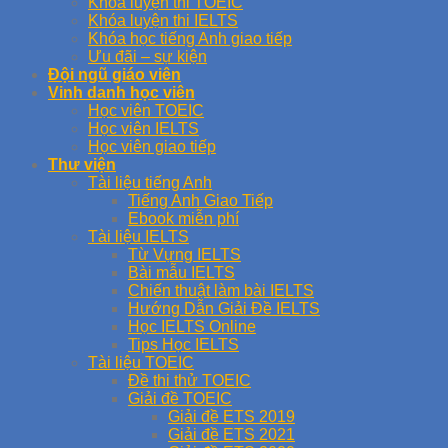
Khóa luyện thi TOEIC
Khóa luyện thi IELTS
Khóa học tiếng Anh giao tiếp
Ưu đãi – sự kiện
Đội ngũ giáo viên
Vinh danh học viên
Học viên TOEIC
Học viên IELTS
Học viên giao tiếp
Thư viện
Tài liệu tiếng Anh
Tiếng Anh Giao Tiếp
Ebook miễn phí
Tài liệu IELTS
Từ Vựng IELTS
Bài mẫu IELTS
Chiến thuật làm bài IELTS
Hướng Dẫn Giải Đề IELTS
Học IELTS Online
Tips Học IELTS
Tài liệu TOEIC
Đề thi thử TOEIC
Giải đề TOEIC
Giải đề ETS 2019
Giải đề ETS 2021