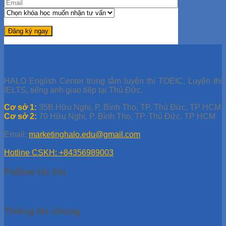
HALO English Center trung tâm luyện thi TOEIC, Luyện thi
IELTS, tiếng anh giao tiếp tại Thủ Đức.
Cơ sở 1:
35B Hữu Nghị, P. Bình Thọ, TP. Thủ Đức, TP HCM
Cơ sở 2:
70 Hữu Nghị, P. Bình Thọ, TP. Thủ Đức, TP HCM
Email:
marketinghalo.edu@gmail.com
Hotline CSKH: +84356989003
Follow Us On
Thông tin chung