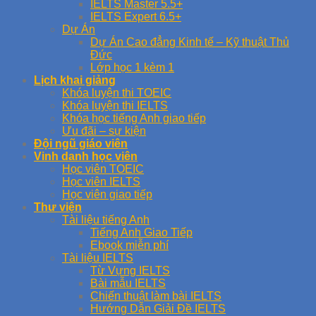
IELTS Master 5.5+
IELTS Expert 6.5+
Dự Án
Dự Án Cao đẳng Kinh tế – Kỹ thuật Thủ
Đức
Lớp học 1 kèm 1
Lịch khai giảng
Khóa luyện thi TOEIC
Khóa luyện thi IELTS
Khóa học tiếng Anh giao tiếp
Ưu đãi – sự kiện
Đội ngũ giáo viên
Vinh danh học viên
Học viên TOEIC
Học viên IELTS
Học viên giao tiếp
Thư viện
Tài liệu tiếng Anh
Tiếng Anh Giao Tiếp
Ebook miễn phí
Tài liệu IELTS
Từ Vựng IELTS
Bài mẫu IELTS
Chiến thuật làm bài IELTS
Hướng Dẫn Giải Đề IELTS