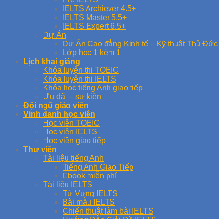
IELTS Archiever 4.5+
IELTS Master 5.5+
IELTS Expert 6.5+
Dự Án
Dự Án Cao đẳng Kinh tế – Kỹ thuật Thủ Đức
Lớp học 1 kèm 1
Lịch khai giảng
Khóa luyện thi TOEIC
Khóa luyện thi IELTS
Khóa học tiếng Anh giao tiếp
Ưu đãi – sự kiện
Đội ngũ giáo viên
Vinh danh học viên
Học viên TOEIC
Học viên IELTS
Học viên giao tiếp
Thư viện
Tài liệu tiếng Anh
Tiếng Anh Giao Tiếp
Ebook miễn phí
Tài liệu IELTS
Từ Vựng IELTS
Bài mẫu IELTS
Chiến thuật làm bài IELTS