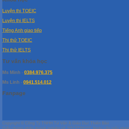
Luyện thi TOEIC
Luyện thi IELTS
Tiếng Anh giao tiếp
Thi thử TOEIC
Thi thử IELTS
Tư vấn khóa học
Ms Minh
-
0384.976.375
Ms Linh
-
0941.514.012
Fanpage
Copyright © Công Ty TNHH Tư Vấn & Giáo Dục Thiên Bảo
Giấy chứng nhận doanh nghiệp số: 0313739102, Ngày cấp giấy phé