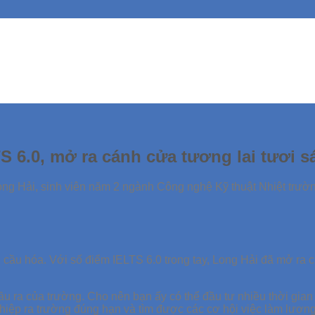
 6.0, mở ra cánh cửa tương lai tươi s
ong Hải, sinh viên năm 2 ngành Công nghệ Kỹ thuật Nhiệt tr
àn cầu hóa. Với số điểm IELTS 6.0 trong tay, Long Hải đã mở ra
 ra của trường. Cho nên bạn ấy có thể đầu tư nhiều thời gian
nghiệp ra trường đúng hạn và tìm được các cơ hội việc làm lươn