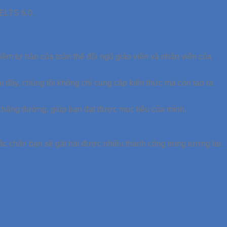
IELTS 6.0.
ềm tự hào của toàn thể đội ngũ giáo viên và nhân viên của
 đây, chúng tôi không chỉ cung cấp kiến thức mà còn tạo ra
chặng đường, giúp bạn đạt được mục tiêu của mình.
c chắn bạn sẽ gặt hái được nhiều thành công trong tương lai.