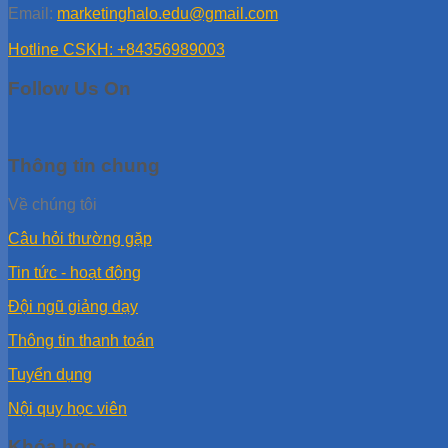
Email:
marketinghalo.edu@gmail.com
Hotline CSKH: +84356989003
Follow Us On
Thông tin chung
Về chúng tôi
Câu hỏi thường gặp
Tin tức - hoạt động
Đội ngũ giảng dạy
Thông tin thanh toán
Tuyển dụng
Nội quy học viên
Khóa học