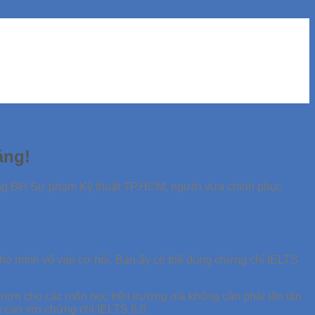
áng!
ường ĐH Sư phạm Kỹ thuật TP.HCM, người vừa chinh phục
 cho mình vô vàn cơ hội. Bạn ấy có thể dùng chứng chỉ IELTS
 hơn cho các môn học trên trường mà không cần phải lăn tăn
g cao với chứng chỉ IELTS 6.0.