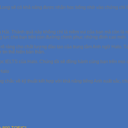
Hải Long sẽ có khả năng được nhận học bổng nhờ vào chứng chỉ 
 Hải. Thành quả này không chỉ là niềm vui của bạn mà còn là ni
ộng lực cho bạn trên con đường chinh phục những đỉnh cao mới.
rõ ràng cho chất lượng đào tạo của trung tâm Anh ngữ Halo. Tại
 tin thể hiện bản thân.
c IELTS của Halo. Chúng tôi sẽ đồng hành cùng bạn trên mọi 
 Halo
 chắc về kỹ thuật kết hợp với khả năng tiếng Anh xuất sắc, chắ