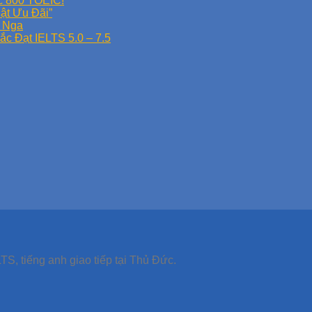
c 800 TOEIC!
iật Ưu Đãi”
y Nga
 Đạt IELTS 5.0 – 7.5
TS, tiếng anh giao tiếp tại Thủ Đức.