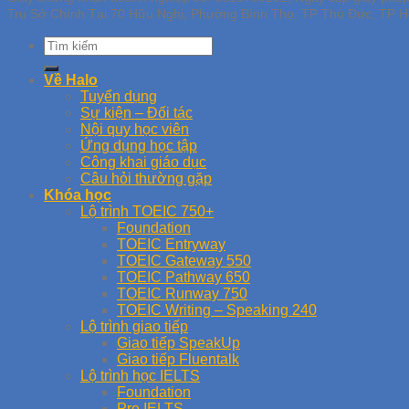
Trụ Sở Chính Tại 70 Hữu Nghị, Phường Bình Thọ, TP Thủ Đức, TP H
Về Halo
Tuyển dụng
Sự kiện – Đối tác
Nội quy học viên
Ứng dụng học tập
Công khai giáo dục
Câu hỏi thường gặp
Khóa học
Lộ trình TOEIC 750+
Foundation
TOEIC Entryway
TOEIC Gateway 550
TOEIC Pathway 650
TOEIC Runway 750
TOEIC Writing – Speaking 240
Lộ trình giao tiếp
Giao tiếp SpeakUp
Giao tiếp Fluentalk
Lộ trình học IELTS
Foundation
Pre IELTS