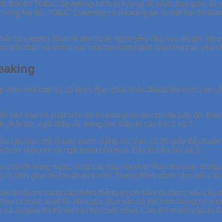
. Bài thi TOEIC Speaking có thời lượng 20 phút, bao gồm 11 yêu
ong khi đó, TOEIC Listening và Reading lại là một bài thi khác, 
hải con người. Bạn sẽ đọc hoặc nghe yêu cầu, sau đó ghi lại
trôi chảy và chính xác của bạn trong việc đáp ứng các yêu cầu
eaking
theo một trình tự cố định. Bạn phải hoàn thành lần lượt các y
i văn bản sẽ xuất hiện và thí sinh phải đọc to văn bản đó. Bạn
h phát âm, ngữ điệu và trọng âm. Đây là câu hỏi 1 và 2.
êu cầu bạn mô tả bức tranh bằng lời. Bạn có 30 giây để chuẩn 
ách sử dụng từ và ngữ pháp của bạn. Đây là câu hỏi số 3.
ác chủ đề hàng ngày, ví dụ các câu hỏi như “Bạn thường đi đâu và
g có thời gian để chuẩn bị trước. Thang điểm dành cho mỗi câu h
i thi được cung cấp thêm thông tin cơ bản và được yêu cầu trả 
diễn ra hoặc ai sẽ là diễn giả. Bạn vẫn có thể xem thông tin này 
ên) và 30 giây để trả lời câu hỏi cuối cùng. Cho điểm mỗi câu từ 