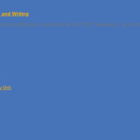
g and Writing
 những điều bạn cần biết về ký thi TOEIC Speaking. Các bạn hãy
4
y tính