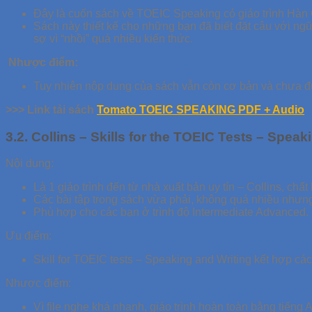
Đây là cuốn sách về TOEIC Speaking có giáo trình Hàn 
Sách này thiết kế cho những bạn đã biết đặt câu với ng
sợ vì “nhồi” quá nhiều kiến thức.
Nhược điểm:
Tuy nhiên nộp dung của sách vẫn còn cơ bản và chưa đư
>>> Link tải sách
Tomato TOEIC SPEAKING PDF + Audio
3.2. Collins – Skills for the TOEIC Tests – Speak
Nội dung:
Là 1 giáo trình đến từ nhà xuất bản uy tín – Collins, ch
Các bài tập trong sách vừa phải, không quá nhiều nhưn
Phù hợp cho các bạn ở trình độ Intermediate Advanced.
Ưu điểm:
Skill for TOEIC tests – Speaking and Writing kết hợp các 
Nhược điểm:
Vì file nghe khá nhanh, giáo trình hoàn toàn bằng tiếng