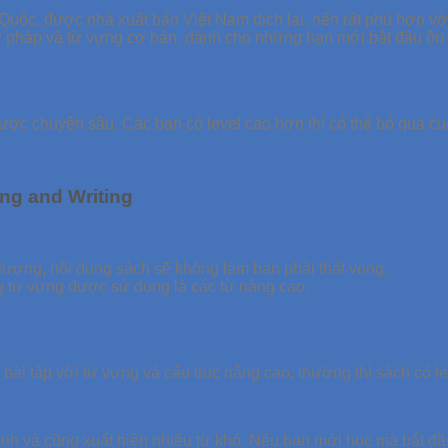
Quốc, được nhà xuất bản Việt Nam dịch lại, nên rất phù hợp v
ữ pháp và từ vựng cơ bản, dành cho những bạn mới bắt đầu ôn 
ợc chuyên sâu. Các bạn có level cao hơn thì có thể bỏ qua c
ing and Writing
ất lượng, nội dung sách sẽ không làm bạn phải thất vọng.
g từ vựng được sử dụng là các từ nâng cao.
bài tập với từ vựng và cấu trúc nâng cao, thường thì sách có leve
 Anh và cũng xuất hiện nhiều từ khó. Nếu bạn mới học mà bắt đầu