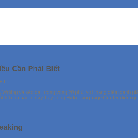
ều Cần Phải Biết
ẾT.
 Writing và kéo dài trong vòng 20 phút với thang điểm đánh gi
 tốt cho bài thi này, hãy cùng
Halo Language Center
điểm qua
peaking