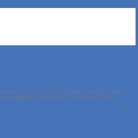
á dao động từ 0 – 200. TOEIC Speaking yêu cầu thí sinh phải
 những điều bạn cần phải chú ý trước khi thi TOEIC