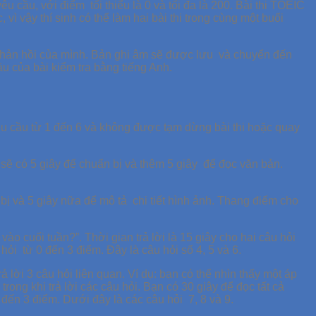
 cầu, với điểm tối thiểu là 0 và tối đa là 200. Bài thi TOEIC
vì vậy thí sinh có thể làm hai bài thi trong cùng một buổi
 phản hồi của mình. Bản ghi âm sẽ được lưu và chuyển đến
 của bài kiểm tra bằng tiếng Anh.
êu cầu từ 1 đến 6 và không được tạm dừng bài thi hoặc quay
 sẽ có 5 giây để chuẩn bị và thêm 5 giây để đọc văn bản.
bị và 5 giây nữa để mô tả chi tiết hình ảnh. Thang điểm cho
o cuối tuần?”. Thời gian trả lời là 15 giây cho hai câu hỏi
ỏi từ 0 đến 3 điểm. Đây là câu hỏi số 4, 5 và 6.
lời 3 câu hỏi liên quan. Ví dụ: bạn có thể nhìn thấy một áp
trong khi trả lời các câu hỏi. Bạn có 30 giây để đọc tất cả
0 đến 3 điểm. Dưới đây là các câu hỏi 7, 8 và 9.