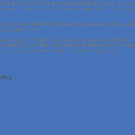
i thích một vấn đề và đưa ra cách giải quyết. Sau khi ghi xong
ểu rõ vấn đề được nêu ra khi bạn đưa ra giải pháp cho riêng mì
 ghi âm ngắn về một chủ đề quen thuộc và sau đó bày tỏ ý kiến 
ây là câu hỏi số 11.
ất kỳ câu hỏi TOEIC nói nào, câu hỏi đó sẽ bị chấm 0 điểm. Vì 
ợc 1 hoặc 2 điểm. Hãy nhớ nói một cách bình tĩnh và rõ ràng nh
 giúp bạn truyền đạt thông điệp của mình hiệu quả hơn.
uốc)