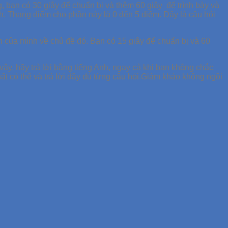
, bạn có 30 giây để chuẩn bị và thêm 60 giây để trình bày và
nh. Thang điểm cho phần này là 0 đến 5 điểm. Đây là câu hỏi
​​của mình về chủ đề đó. Bạn có 15 giây để chuẩn bị và 60
vậy, hãy trả lời bằng tiếng Anh, ngay cả khi bạn không chắc
ất có thể và trả lời đầy đủ từng câu hỏi.Giám khảo không ngồi