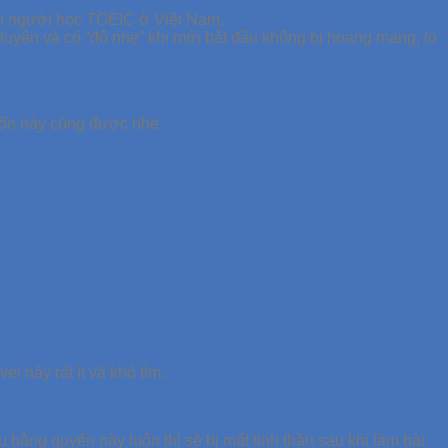
ới người học TOEIC ở Việt Nam.
luyện và có “đô nhẹ” khi mới bắt đầu không bị hoang mang, lo
uốn này cũng được nhé.
l này rất ít và khó tìm.
 bằng quyển này luôn thì sẽ bị mất tinh thần sau khi làm bài