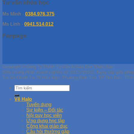
Tư vấn khóa học
Ms Minh
-
0384.976.375
Ms Linh
-
0941.514.012
Fanpage
Copyright © Công Ty TNHH Tư Vấn & Giáo Dục Thiên Bảo
Giấy chứng nhận doanh nghiệp số: 0313739102, Ngày cấp giấy phé
Trụ Sở Chính Tại 70 Hữu Nghị, Phường Bình Thọ, TP Thủ Đức, TP H
Về Halo
Tuyển dụng
Sự kiện – Đối tác
Nội quy học viên
Ứng dụng học tập
Công khai giáo dục
Câu hỏi thường gặp