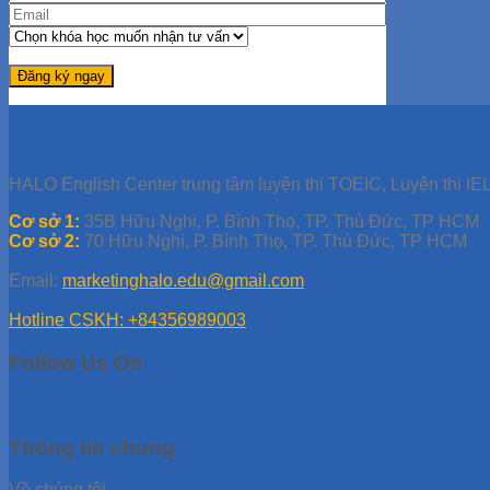
HALO English Center trung tâm luyện thi TOEIC, Luyện thi IEL
Cơ sở 1:
35B Hữu Nghị, P. Bình Thọ, TP. Thủ Đức, TP HCM
Cơ sở 2:
70 Hữu Nghị, P. Bình Thọ, TP. Thủ Đức, TP HCM
Email:
marketinghalo.edu@gmail.com
Hotline CSKH: +84356989003
Follow Us On
Thông tin chung
Về chúng tôi