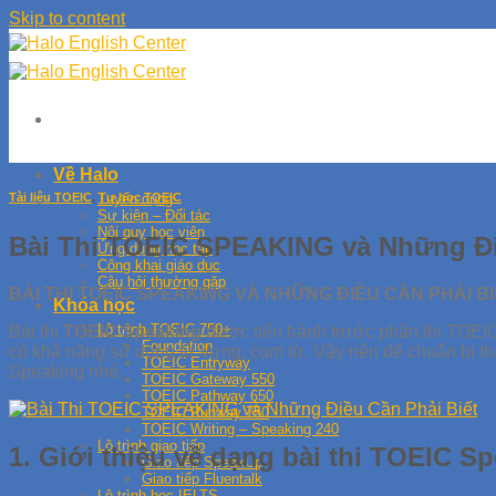
Skip to content
Về Halo
Tài liệu TOEIC
,
Tự học TOEIC
Tuyển dụng
Sự kiện – Đối tác
Nội quy học viên
Bài Thi TOEIC SPEAKING và Những Đi
Ứng dụng học tập
Công khai giáo dục
Câu hỏi thường gặp
BÀI THI TOEIC SPEAKING VÀ NHỮNG ĐIỀU CẦN PHẢI BI
Khóa học
Lộ trình TOEIC 750+
Bài thi
TOEIC Speaking
được tiến hành trước phần thi TOEIC
Foundation
có khả năng sử dụng từ vựng, cụm từ. Vậy nên để chuẩn bị thật
TOEIC Entryway
Speaking nhé.
TOEIC Gateway 550
TOEIC Pathway 650
TOEIC Runway 750
TOEIC Writing – Speaking 240
Lộ trình giao tiếp
1. Giới thiệu về dạng bài thi TOEIC S
Giao tiếp SpeakUp
Giao tiếp Fluentalk
Lộ trình học IELTS