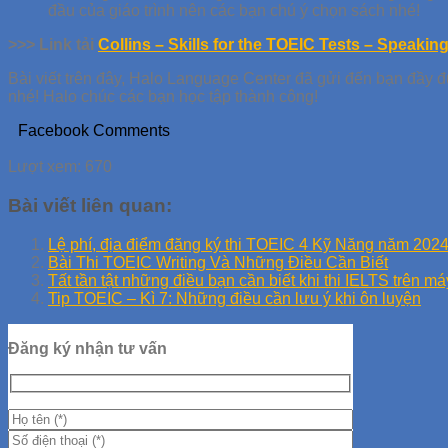
đầu của giáo trình nên các bạn chú ý chọn sách nhé!
>>> Link tải
Collins – Skills for the TOEIC Tests – Speakin
Bài viết trên đây, Halo Language Center đã gửi đến bạn đầy đủ
nhé! Halo chúc các bạn học tập thành công!
Facebook Comments
Lượt xem:
670
Bài viết liên quan:
Lệ phí, địa điểm đăng ký thi TOEIC 4 Kỹ Năng năm 202
Bài Thi TOEIC Writing Và Những Điều Cần Biết
Tất tần tật những điều bạn cần biết khi thi IELTS trên má
Tip TOEIC – Kì 7: Những điều cần lưu ý khi ôn luyện
Đăng ký nhận tư vấn