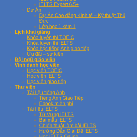
IELTS Expert 6.5+
Dự Án
Dự Án Cao đẳng Kinh tế – Kỹ thuật Thủ
Đức
Lớp học 1 kèm 1
Lịch khai giảng
Khóa luyện thi TOEIC
Khóa luyện thi IELTS
Khóa học tiếng Anh giao tiếp
Ưu đãi – sự kiện
Đội ngũ giáo viên
Vinh danh học viên
Học viên TOEIC
Học viên IELTS
Học viên giao tiếp
Thư viện
Tài liệu tiếng Anh
Tiếng Anh Giao Tiếp
Ebook miễn phí
Tài liệu IELTS
Từ Vựng IELTS
Bài mẫu IELTS
Chiến thuật làm bài IELTS
Hướng Dẫn Giải Đề IELTS
Học IELTS Online