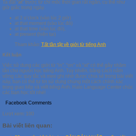
Ta đặt “
at
” trước từ chỉ mốc thời gian rất ngắn,
cụ thể như
giờ giấc trong ngày.
at 2 o’clock (vào lúc 2 giờ)
at that moment (vào lúc đó)
at that time (vào lúc đó),
at present (hiện tại)
Tham khảo:
Tất tần tật về giới từ tiếng Anh
Kết luận
Việc sử dụng các giới từ “in”, “on” và “at” có thể gây nhầm
lẫn cho người học tiếng Anh. Tuy nhiên, bằng cách nắm
vững các quy tắc và mẹo ghi nhớ được chia sẻ trong bài viết
này, bạn có thể tự tin sử dụng chúng một cách chính xác
trong giao tiếp và viết tiếng Anh. Halo Language Center chúc
các bạn học tốt nhé!
Facebook Comments
Lượt xem:
100
Bài viết liên quan: