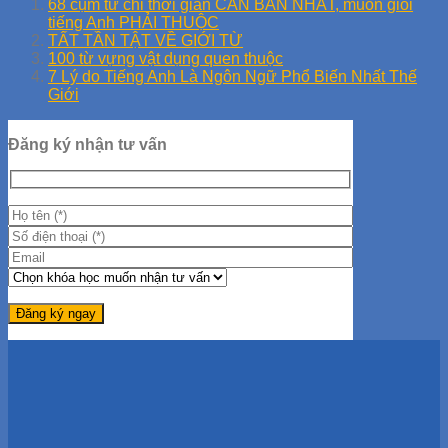
68 cụm từ chỉ thời gian CĂN BẢN NHẤT, muốn giỏi
tiếng Anh PHẢI THUỘC
TẤT TẦN TẬT VỀ GIỚI TỪ
100 từ vựng vật dụng quen thuộc
7 Lý do Tiếng Anh Là Ngôn Ngữ Phổ Biến Nhất Thế
Giới
Đăng ký nhận tư vấn