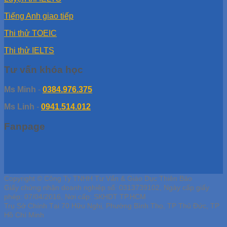
Tiếng Anh giao tiếp
Thi thử TOEIC
Thi thử IELTS
Tư vấn khóa học
Ms Minh
-
0384.976.375
Ms Linh
-
0941.514.012
Fanpage
Copyright © Công Ty TNHH Tư Vấn & Giáo Dục Thiên Bảo
Giấy chứng nhận doanh nghiệp số: 0313739102, Ngày cấp giấy
phép: 07/04/2016, Nơi cấp: SKHDT TP.HCM
Trụ Sở Chính Tại 70 Hữu Nghị, Phường Bình Thọ, TP Thủ Đức, TP
Hồ Chí Minh