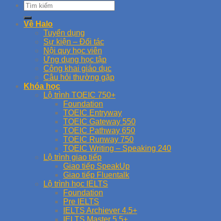
Về Halo
Tuyển dụng
Sự kiện – Đối tác
Nội quy học viên
Ứng dụng học tập
Công khai giáo dục
Câu hỏi thường gặp
Khóa học
Lộ trình TOEIC 750+
Foundation
TOEIC Entryway
TOEIC Gateway 550
TOEIC Pathway 650
TOEIC Runway 750
TOEIC Writing – Speaking 240
Lộ trình giao tiếp
Giao tiếp SpeakUp
Giao tiếp Fluentalk
Lộ trình học IELTS
Foundation
Pre IELTS
IELTS Archiever 4.5+
IELTS Master 5.5+