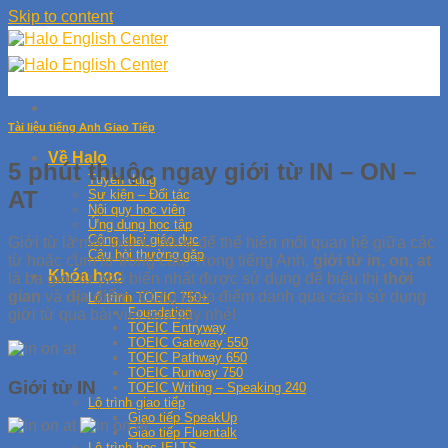
Skip to content
Tài liệu tiếng Anh Giao Tiếp
Về Halo
5 phút thuộc ngay giới từ IN – ON –
Tuyển dụng
AT
Sự kiện – Đối tác
Nội quy học viên
Ứng dụng học tập
Công khai giáo dục
Giới từ là một loại từ dùng để thể hiện mối quan hệ giữa các
Câu hỏi thường gặp
từ hoặc cụm từ trong câu. Trong tiếng Anh,
giới từ
in, on, at
Khóa học
là ba giới từ phổ biến nhất được sử dụng để biểu thị
thời
gian
và
địa điểm
. Cùng Halo điểm danh qua cách sử dụng
Lộ trình TOEIC 750+
Foundation
giới từ qua bài viết sau đây nhé!
TOEIC Entryway
TOEIC Gateway 550
TOEIC Pathway 650
TOEIC Runway 750
Giới từ IN
TOEIC Writing – Speaking 240
Lộ trình giao tiếp
Giao tiếp SpeakUp
Giao tiếp Fluentalk
Lộ trình học IELTS