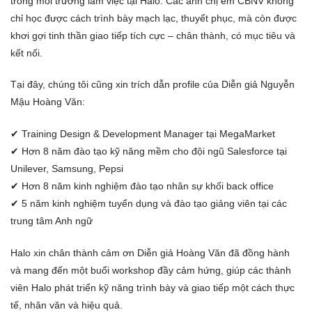
trong môi trường làm việc tại Halo. Các anh chị em CBNV không
chỉ học được cách trình bày mạch lạc, thuyết phục, mà còn được
khơi gợi tinh thần giao tiếp tích cực – chân thành, có mục tiêu và
kết nối.
Tại đây, chúng tôi cũng xin trích dẫn profile của Diễn giả Nguyễn
Mậu Hoàng Văn:
✔ Training Design & Development Manager tại MegaMarket
✔ Hơn 8 năm đào tạo kỹ năng mềm cho đội ngũ Salesforce tại
Unilever, Samsung, Pepsi
✔ Hơn 8 năm kinh nghiệm đào tạo nhân sự khối back office
✔ 5 năm kinh nghiệm tuyển dụng và đào tạo giảng viên tại các
trung tâm Anh ngữ
Halo xin chân thành cảm ơn Diễn giả Hoàng Văn đã đồng hành
và mang đến một buổi workshop đầy cảm hứng, giúp các thành
viên Halo phát triển kỹ năng trình bày và giao tiếp một cách thực
tế, nhân văn và hiệu quả.