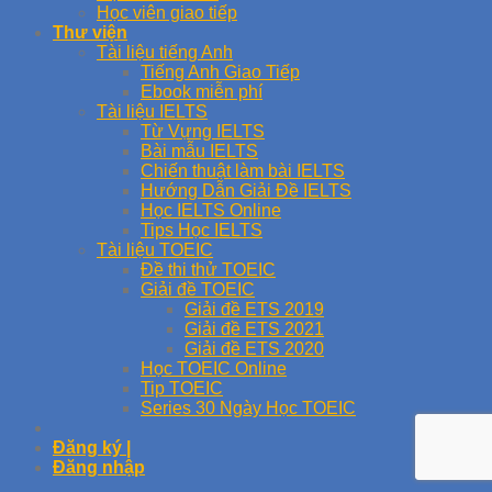
Học viên giao tiếp
Thư viện
Tài liệu tiếng Anh
Tiếng Anh Giao Tiếp
Ebook miễn phí
Tài liệu IELTS
Từ Vựng IELTS
Bài mẫu IELTS
Chiến thuật làm bài IELTS
Hướng Dẫn Giải Đề IELTS
Học IELTS Online
Tips Học IELTS
Tài liệu TOEIC
Đề thi thử TOEIC
Giải đề TOEIC
Giải đề ETS 2019
Giải đề ETS 2021
Giải đề ETS 2020
Học TOEIC Online
Tip TOEIC
Series 30 Ngày Học TOEIC
Đăng ký |
Đăng nhập