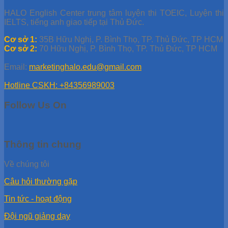
HALO English Center trung tâm luyện thi TOEIC, Luyện thi
IELTS, tiếng anh giao tiếp tại Thủ Đức.
Cơ sở 1:
35B Hữu Nghị, P. Bình Thọ, TP. Thủ Đức, TP HCM
Cơ sở 2:
70 Hữu Nghị, P. Bình Thọ, TP. Thủ Đức, TP HCM
Email:
marketinghalo.edu@gmail.com
Hotline CSKH: +84356989003
Follow Us On
Thông tin chung
Về chúng tôi
Câu hỏi thường gặp
Tin tức - hoạt động
Đội ngũ giảng dạy