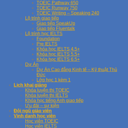
TOEIC Pathway 650
TOEIC Runway 750
TOEIC Writing – Speaking 240
Lộ trình giao tiếp
Giao tiếp SpeakUp
Giao tiếp Fluentalk
Lộ trình học IELTS
Foundation
Pre IELTS
Khóa học IELTS 4.5+
Khóa học IELTS 5.5+
Khóa học IELTS 6.5+
Dự Án
Dự Án Cao đẳng Kinh tế – Kỹ thuật Thủ
Đức
Lớp học 1 kèm 1
Lịch khai giảng
Khóa luyện thi TOEIC
Khóa luyện thi IELTS
Khóa học tiếng Anh giao tiếp
Ưu đãi – sự kiện
Đội ngũ giáo viên
Vinh danh học viên
Học viên TOEIC
Học viên IELTS