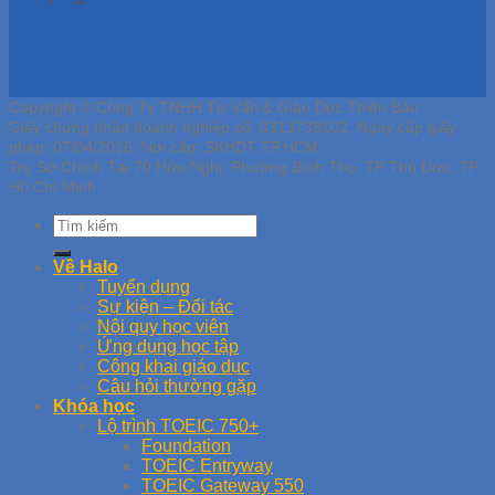
Copyright © Công Ty TNHH Tư Vấn & Giáo Dục Thiên Bảo
Giấy chứng nhận doanh nghiệp số: 0313739102, Ngày cấp giấy
phép: 07/04/2016, Nơi cấp: SKHDT TP.HCM
Trụ Sở Chính Tại 70 Hữu Nghị, Phường Bình Thọ, TP Thủ Đức, TP
Hồ Chí Minh
Về Halo
Tuyển dụng
Sự kiện – Đối tác
Nội quy học viên
Ứng dụng học tập
Công khai giáo dục
Câu hỏi thường gặp
Khóa học
Lộ trình TOEIC 750+
Foundation
TOEIC Entryway
TOEIC Gateway 550