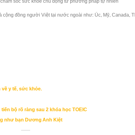
 chăm sóc sức khỏe chủ động từ phương pháp tự nhiên
và cộng đồng người Việt tại nước ngoài như: Úc, Mỹ, Canada, T
 về y tế, sức khỏe.
tiến bộ rõ ràng sau 2 khóa học TOEIC
ing như bạn Dương Anh Kiệt