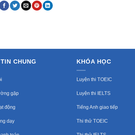
TIN CHUNG
KHÓA HỌC
i
Luyện thi TOEIC
ường gặp
Luyện thi IELTS
oạt động
Tiếng Anh giao tiếp
ảng dạy
Thi thử TOEIC
hanh toán
Thi thử IELTS