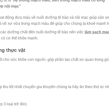
 ta là “
hệ thống mạch máu, bên trong mạch máu có lòng
ớp nội mạc”
oạt động đưa máu về nuôi dưỡng tế bào và nội mạc giúp sản si
há vỡ xơ vữa trong mạch máu để giúp cho chúng ta khoẻ mạnh 
a các dưỡng chất đến nuôi dưỡng tế bào nên việc
làm sạch mạ
a có cơ thể khỏe mạnh.
ng thực vật
 tốt cho sức khỏe con người, góp phần tạo chất xơ quan trọng gi
p thu tốt nhất chuyên gia khuyên chúng ta hãy ăn theo thứ tự n
p 3 loại trở lên)