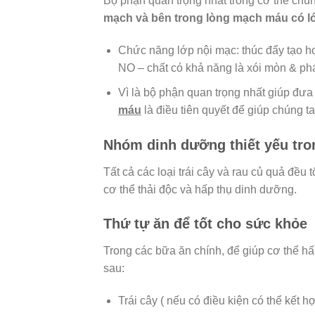
Bộ phận quan trọng nhất trong cơ thể chúng
mạch và bên trong lòng mạch máu có l
Chức năng lớp nội mạc: thúc đẩy tạo h
NO – chất có khả năng là xói mòn & p
Vì là bộ phận quan trọng nhất giúp đư
máu
là điều tiên quyết để giúp chúng t
Nhóm dinh dưỡng thiết yếu tro
Tất cả các loại trái cây và rau củ quả đều
cơ thể thải độc và hấp thụ dinh dưỡng.
Thứ tự ăn để tốt cho sức khỏe
Trong các bữa ăn chính, để giúp cơ thể hấ
sau:
Trái cây ( nếu có điều kiện có thể kết hợ