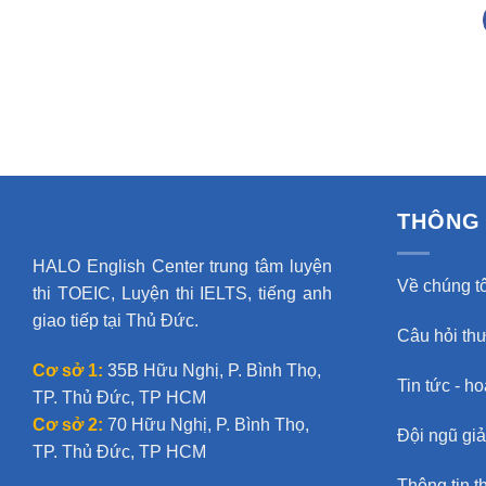
THÔNG 
HALO English Center trung tâm luyện
Về chúng tô
thi TOEIC, Luyện thi IELTS, tiếng anh
giao tiếp tại Thủ Đức.
Câu hỏi th
Cơ sở 1:
35B Hữu Nghị, P. Bình Thọ,
Tin tức - h
TP. Thủ Đức, TP HCM
Cơ sở 2:
70 Hữu Nghị, P. Bình Thọ,
Đội ngũ gi
TP. Thủ Đức, TP HCM
Thông tin t