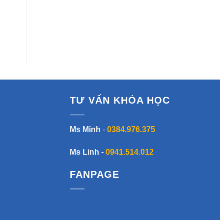
TƯ VẤN KHÓA HỌC
Ms Minh
-
0384.976.375
Ms Linh
-
0941.514.012
FANPAGE