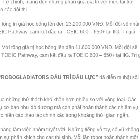
Trợ chính, mang đến những phần quà giá trị với mức tài trợ
 các đội thi
g trị giá học bổng lên đến 23.200.000 VNĐ. Mỗi đội sẽ nhậ
 Pathway, cam kết đầu ra TOEIC 600 – 650+ tại IIG. Trị giá
 tổng giá trị học bổng lên đến 11.600.000 VNĐ. Mỗi đội sẽ
OEIC Pathway, cam kết đầu ra TOEIC 600 – 650+ tại IIG. Trị g
“ROBOGLADIATORS ĐẤU TRÍ ĐẤU LỰC”
đã diễn ra thật sôi
qua những thử thách khó khăn hơn nhiều so với vòng loại. Các
 vụ cơ bản như dò đường mà còn phải hoàn thành các nhiệm vụ
 hiện các thao tác chính xác trong khoảng thời gian ngắn.
ả năng làm việc nhóm tuyệt vời. Những tiếng vỗ tay, cổ vũ không
 sự phấn khích cho các thí sinh. Mỗi lần robot hoàn thành một