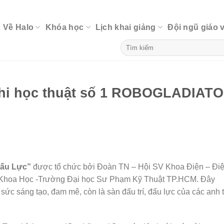
Về Halo
Khóa học
Lịch khai giảng
Đội ngũ giáo 
thi học thuật số 1 ROBOGLADIAT
ấu Lực”
được tổ chức bởi Đoàn TN – Hội SV Khoa Điện – Đi
Khoa Học -Trường Đại học Sư Phạm Kỹ Thuật TP.HCM. Đây
 sức sáng tạo, đam mê, còn là sàn đấu trí, đấu lực của các anh t