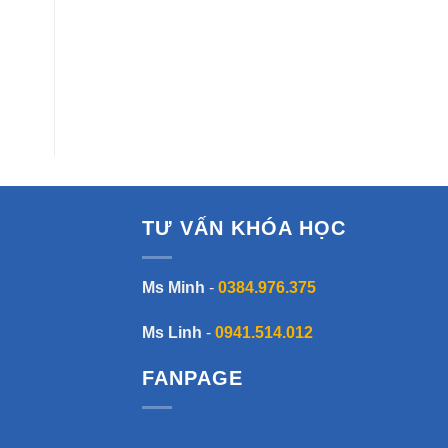
TƯ VẤN KHÓA HỌC
Ms Minh
-
0384.976.375
Ms Linh
-
0941.514.012
FANPAGE