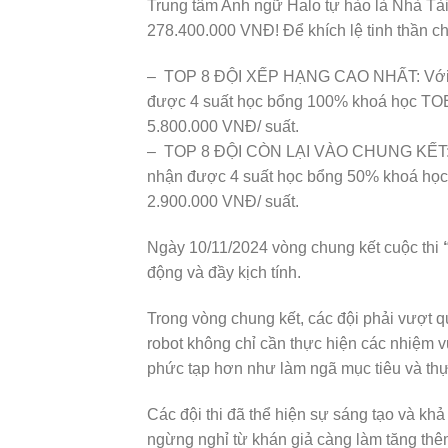
Trung tâm Anh ngữ Halo tự hào là Nhà Tài 
278.400.000 VNĐ! Để khích lệ tinh thần cho
– TOP 8 ĐỘI XẾP HẠNG CAO NHẤT: Với tổn
được 4 suất học bổng 100% khoá học TOEIC
5.800.000 VNĐ/ suất.
– TOP 8 ĐỘI CÒN LẠI VÀO CHUNG KẾT: Với
nhận được 4 suất học bổng 50% khoá học T
2.900.000 VNĐ/ suất.
Ngày 10/11/2024 vòng chung kết cuộc thi
động và đầy kịch tính.
Trong vòng chung kết, các đội phải vượt 
robot không chỉ cần thực hiện các nhiệm
phức tạp hơn như làm ngã mục tiêu và thực
Các đội thi đã thể hiện sự sáng tạo và kh
ngừng nghỉ từ khán giả càng làm tăng thêm