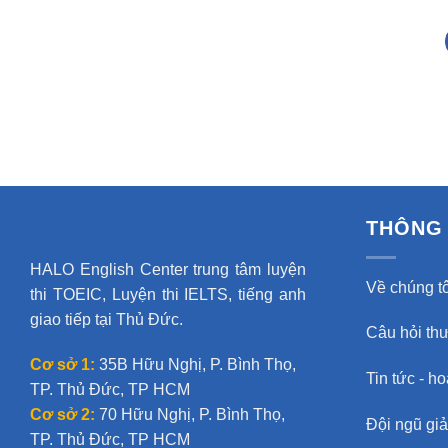
THÔNG 
HALO English Center trung tâm luyện
Về chúng tô
thi TOEIC, Luyện thi IELTS, tiếng anh
giao tiếp tại Thủ Đức.
Câu hỏi th
Cơ sở 1:
35B Hữu Nghị, P. Bình Thọ,
Tin tức - h
TP. Thủ Đức, TP HCM
Cơ sở 2:
70 Hữu Nghị, P. Bình Thọ,
Đội ngũ gi
TP. Thủ Đức, TP HCM