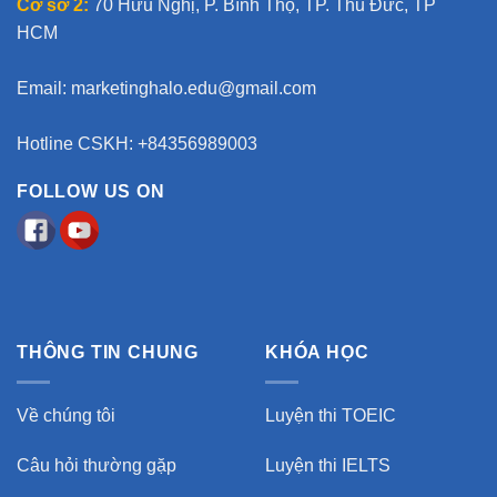
Cơ sở 2:
70 Hữu Nghị, P. Bình Thọ, TP. Thủ Đức, TP
HCM
Email:
marketinghalo.edu@gmail.com
Hotline CSKH: +84356989003
FOLLOW US ON
THÔNG TIN CHUNG
KHÓA HỌC
Về chúng tôi
Luyện thi TOEIC
Câu hỏi thường gặp
Luyện thi IELTS