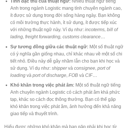
Tính đặc thù của thuật ngữ:
Nhiều thuật ngữ tiếng
Anh trong ngành Logistic mang tính chuyên ngành cao,
ít được sử dụng trong đời sống hàng ngày. Bạn không
có môi trường thực hành, ít sử dụng, ít được tiếp xúc
với những thuật ngữ này. Ví dụ như:
incoterms, bill of
lading, freight forwarding, customs clearance
…
Sự tương đồng giữa các thuật ngữ:
Một số thuật ngữ
có ý nghĩa gần giống nhau, chỉ khác nhau về một số chi
tiết nhỏ. Điều này dễ gây nhầm lẫn cho bạn khi học và
sử dụng. Ví dụ như:
shipper
và
consignee
,
port of
loading
và
port of discharge
,
FOB
và
CIF
…
Khó khăn trong việc phát âm:
Một số thuật ngữ tiếng
Anh chuyên ngành Logistic có cách phát âm khá phức
tạp, khác so cách đọc thông thường. Bạn có thể gặp
khó khăn trong việc phát âm, ảnh hưởng đến khả năng
giao tiếp và thuyết trình.
Hiểu được những khó khăn mà bạn gặp phải khi học từ