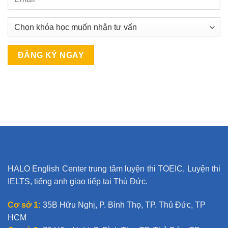
A
l
t
e
r
n
a
t
HALO English Center trung tâm luyện thi TOEIC, Luyện thi
i
IELTS, tiếng anh giao tiếp tại Thủ Đức.
v
e
Cơ sở 1:
35B Hữu Nghị, P. Bình Thọ, TP. Thủ Đức, TP
:
HCM