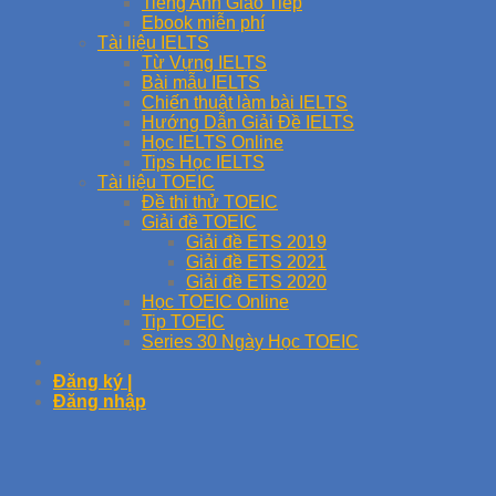
Tiếng Anh Giao Tiếp
Ebook miễn phí
Tài liệu IELTS
Từ Vựng IELTS
Bài mẫu IELTS
Chiến thuật làm bài IELTS
Hướng Dẫn Giải Đề IELTS
Học IELTS Online
Tips Học IELTS
Tài liệu TOEIC
Đề thi thử TOEIC
Giải đề TOEIC
Giải đề ETS 2019
Giải đề ETS 2021
Giải đề ETS 2020
Học TOEIC Online
Tip TOEIC
Series 30 Ngày Học TOEIC
Đăng ký |
Đăng nhập