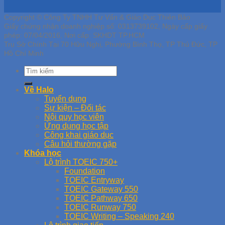
Copyright © Công Ty TNHH Tư Vấn & Giáo Dục Thiên Bảo
Giấy chứng nhận doanh nghiệp số: 0313739102, Ngày cấp giấy
phép: 07/04/2016, Nơi cấp: SKHDT TP.HCM
Trụ Sở Chính Tại 70 Hữu Nghị, Phường Bình Thọ, TP Thủ Đức, TP
Hồ Chí Minh
Về Halo
Tuyển dụng
Sự kiện – Đối tác
Nội quy học viên
Ứng dụng học tập
Công khai giáo dục
Câu hỏi thường gặp
Khóa học
Lộ trình TOEIC 750+
Foundation
TOEIC Entryway
TOEIC Gateway 550
TOEIC Pathway 650
TOEIC Runway 750
TOEIC Writing – Speaking 240