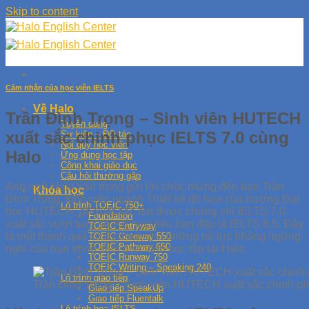
Skip to content
Cảm nhận của học viên IELTS
Về Halo
Trần Đình Trọng – Sinh viên HUTECH
Tuyển dụng
xuất sắc chinh phục IELTS 7.0 cùng
Sự kiện – Đối tác
Nội quy học viên
Halo
Ứng dụng học tập
Công khai giáo dục
Câu hỏi thường gặp
Anh ngữ Halo trân trọng gửi lời chúc mừng đến bạn Trần
Khóa học
Đình Trọng, sinh viên ngành Thiết kế đồ họa của trường Đại
Lộ trình TOEIC 750+
học HUTECH, đã xuất sắc đạt được chứng chỉ IELTS 7.0
Foundation
xuất sắc vượt hơn so với mục tiêu ban đầu là IELTS 6.5. Đây
TOEIC Entryway
là một thành quả xứng đáng cho những nỗ lực không ngừng
TOEIC Gateway 550
TOEIC Pathway 650
nghỉ của bạn trong suốt quá trình học tập tại Halo.
TOEIC Runway 750
TOEIC Writing – Speaking 240
Lộ trình giao tiếp
Trần Đình Trọng – Sinh viên HUTECH xuất sắc chinh ph
Giao tiếp SpeakUp
Giao tiếp Fluentalk
Lộ trình học IELTS