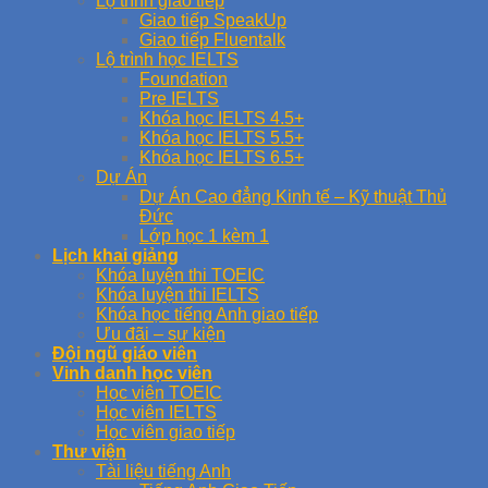
Lộ trình giao tiếp
Giao tiếp SpeakUp
Giao tiếp Fluentalk
Lộ trình học IELTS
Foundation
Pre IELTS
Khóa học IELTS 4.5+
Khóa học IELTS 5.5+
Khóa học IELTS 6.5+
Dự Án
Dự Án Cao đẳng Kinh tế – Kỹ thuật Thủ
Đức
Lớp học 1 kèm 1
Lịch khai giảng
Khóa luyện thi TOEIC
Khóa luyện thi IELTS
Khóa học tiếng Anh giao tiếp
Ưu đãi – sự kiện
Đội ngũ giáo viên
Vinh danh học viên
Học viên TOEIC
Học viên IELTS
Học viên giao tiếp
Thư viện
Tài liệu tiếng Anh