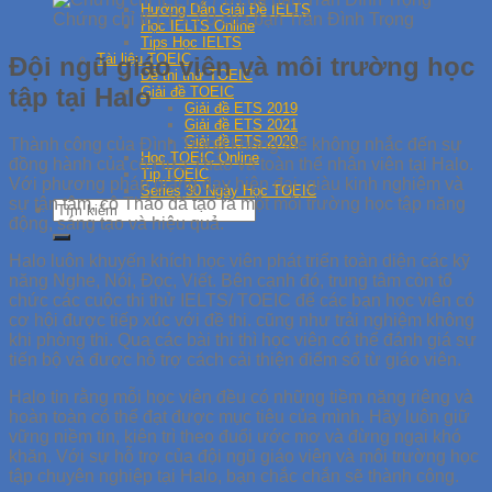
Hướng Dẫn Giải Đề IELTS
Chứng chỉ IELTS 7.0 của bạn Trần Đình Trọng
Học IELTS Online
Tips Học IELTS
Tài liệu TOEIC
Đội ngũ giáo viên và môi trường học
Đề thi thử TOEIC
tập tại Halo
Giải đề TOEIC
Giải đề ETS 2019
Giải đề ETS 2021
Giải đề ETS 2020
Thành công của Đình Trọng không thể không nhắc đến sự
Học TOEIC Online
đồng hành của cô Hứa Thảo và toàn thể nhân viên tại Halo.
Tip TOEIC
Với phương pháp giảng dạy hiện đại, giàu kinh nghiệm và
Series 30 Ngày Học TOEIC
sự tận tâm, cô Thảo đã tạo ra một môi trường học tập năng
động, sáng tạo và hiệu quả.
Halo luôn khuyến khích học viên phát triển toàn diện các kỹ
năng Nghe, Nói, Đọc, Viết. Bên cạnh đó, trung tâm còn tổ
chức các cuộc thi thử IELTS/ TOEIC để các bạn học viên có
cơ hội được tiếp xúc với đề thi. cũng như trải nghiệm không
khi phòng thi. Qua các bài thi thì học viên có thể đánh giá sự
tiến bộ và được hỗ trợ cách cải thiện điểm số từ giáo viên.
Halo tin rằng mỗi học viên đều có những tiềm năng riêng và
hoàn toàn có thể đạt được mục tiêu của mình. Hãy luôn giữ
vững niềm tin, kiên trì theo đuổi ước mơ và đừng ngại khó
khăn. Với sự hỗ trợ của đội ngũ giáo viên và môi trường học
tập chuyên nghiệp tại Halo, bạn chắc chắn sẽ thành công.