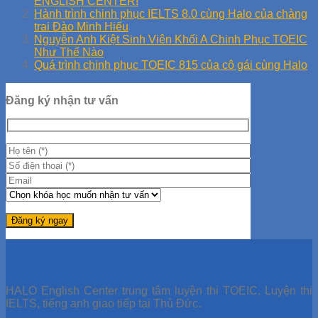
ENGLISH CENTER!
Hành trình chinh phục IELTS 8.0 cùng Halo của chàng
trai Đào Minh Hiếu
Nguyễn Anh Kiệt Sinh Viên Khối A Chinh Phục TOEIC
Như Thế Nào
Quá trình chinh phục TOEIC 815 của cô gái cùng Halo
Đăng ký nhận tư vấn
HALO English Center trung tâm luyện thi TOEIC, Luyện thi
IELTS, tiếng anh giao tiếp tại Thủ Đức.