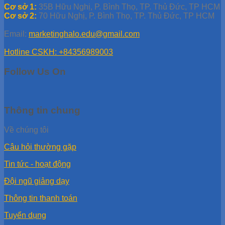
Cơ sở 1:
35B Hữu Nghị, P. Bình Thọ, TP. Thủ Đức, TP HCM
Cơ sở 2:
70 Hữu Nghị, P. Bình Thọ, TP. Thủ Đức, TP HCM
Email:
marketinghalo.edu@gmail.com
Hotline CSKH: +84356989003
Follow Us On
Thông tin chung
Về chúng tôi
Câu hỏi thường gặp
Tin tức - hoạt động
Đội ngũ giảng dạy
Thông tin thanh toán
Tuyển dụng