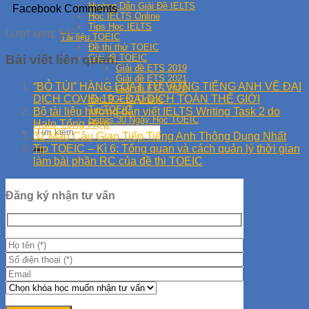
Hướng Dẫn Giải Đề IELTS
Facebook Comments
Học IELTS Online
Tips Học IELTS
Lượt xem:
563
Tài liệu TOEIC
Đề thi thử TOEIC
Giải đề TOEIC
Bài viết liên quan:
Giải đề ETS 2019
Giải đề ETS 2021
“BỎ TÚI” HÀNG LOẠT TỪ VỰNG TIẾNG ANH VỀ ĐẠI
Giải đề ETS 2020
DỊCH COVID 19 – ĐẠI DỊCH TOÀN THẾ GIỚI
Học TOEIC Online
Tip TOEIC
Bộ tài liệu hướng dẫn viết IELTS Writing Task 2 do
Series 30 Ngày Học TOEIC
Halo Tổng Hợp
32 Mẫu Câu Giao Tiếp Tiếng Anh Thông Dụng Nhất
Tip TOEIC – Kì 6: Tổng quan và cách quản lý thời gian
làm bài phần RC của đề thi TOEIC
Đăng ký nhận tư vấn