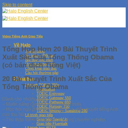
Skip to content
Video Tiếng Anh Giao Tiếp
Về Halo
Tổng Hợp Hơn 20 Bài Thuyết Trình
Tuyển dụng
Xuất Sắc Của Tổng Thống Obama
Sự kiện – Đối tác
Nội quy học viên
(có bản dịch Tiếng Việt)
Ứng dụng học tập
Công khai giáo dục
Câu hỏi thường gặp
20 Bài Thuyết Trình Xuất Sắc Của
Khóa học
Tổng Thống Obama
Lộ trình TOEIC 750+
Foundation
TOEIC Entryway
TOEIC Gateway 550
Dành cho những bạn:
TOEIC Pathway 650
– Muốn nâng cao khả năng thuyết trình.
TOEIC Runway 750
– Học hỏi ngữ điệu, cách nhấn nhá, diễn thuyết tiếng Anh
TOEIC Writing – Speaking 240
cực thu hút.
Lộ trình giao tiếp
– Thu thập thêm hàng trăm từ vựng chuyên nghiệp.
Giao tiếp SpeakUp
Giao tiếp Fluentalk
Lộ trình học IELTS