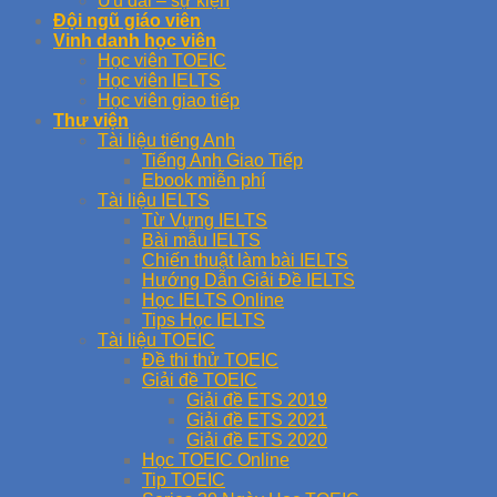
Ưu đãi – sự kiện
Đội ngũ giáo viên
Vinh danh học viên
Học viên TOEIC
Học viên IELTS
Học viên giao tiếp
Thư viện
Tài liệu tiếng Anh
Tiếng Anh Giao Tiếp
Ebook miễn phí
Tài liệu IELTS
Từ Vựng IELTS
Bài mẫu IELTS
Chiến thuật làm bài IELTS
Hướng Dẫn Giải Đề IELTS
Học IELTS Online
Tips Học IELTS
Tài liệu TOEIC
Đề thi thử TOEIC
Giải đề TOEIC
Giải đề ETS 2019
Giải đề ETS 2021
Giải đề ETS 2020
Học TOEIC Online
Tip TOEIC