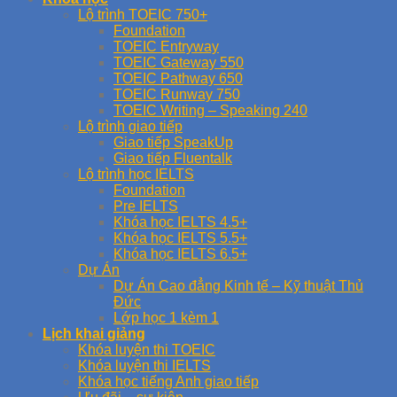
Lộ trình TOEIC 750+
Foundation
TOEIC Entryway
TOEIC Gateway 550
TOEIC Pathway 650
TOEIC Runway 750
TOEIC Writing – Speaking 240
Lộ trình giao tiếp
Giao tiếp SpeakUp
Giao tiếp Fluentalk
Lộ trình học IELTS
Foundation
Pre IELTS
Khóa học IELTS 4.5+
Khóa học IELTS 5.5+
Khóa học IELTS 6.5+
Dự Án
Dự Án Cao đẳng Kinh tế – Kỹ thuật Thủ
Đức
Lớp học 1 kèm 1
Lịch khai giảng
Khóa luyện thi TOEIC
Khóa luyện thi IELTS
Khóa học tiếng Anh giao tiếp