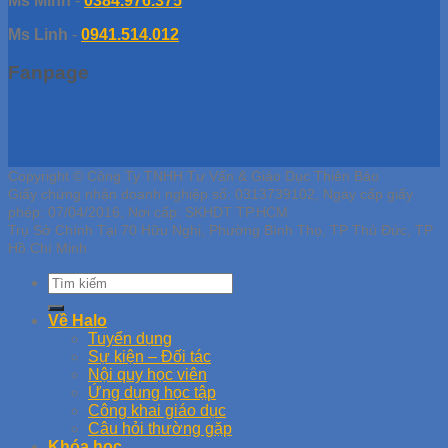
Ms Minh
-
0384.976.375
Ms Linh
-
0941.514.012
Fanpage
Copyright © Công Ty TNHH Tư Vấn & Giáo Dục Thiên Bảo
Giấy chứng nhận doanh nghiệp số: 0313739102, Ngày cấp giấy
phép: 07/04/2016, Nơi cấp: SKHDT TP.HCM
Trụ Sở Chính Tại 70 Hữu Nghị, Phường Bình Thọ, TP Thủ Đức, TP
Hồ Chí Minh
Về Halo
Tuyển dụng
Sự kiện – Đối tác
Nội quy học viên
Ứng dụng học tập
Công khai giáo dục
Câu hỏi thường gặp
Khóa học