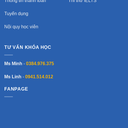
Thông tin thanh toán
Thi thử IELTS
Tuyển dụng
Nội quy học viên
TƯ VẤN KHÓA HỌC
Ms Minh
-
0384.976.375
Ms Linh
-
0941.514.012
FANPAGE