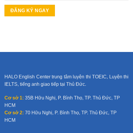
A
l
t
e
r
n
a
t
HALO English Center trung tâm luyện thi TOEIC, Luyện thi
i
IELTS, tiếng anh giao tiếp tại Thủ Đức.
v
e
Cơ sở 1:
35B Hữu Nghị, P. Bình Thọ, TP. Thủ Đức, TP
:
HCM
Cơ sở 2:
70 Hữu Nghị, P. Bình Thọ, TP. Thủ Đức, TP
HCM