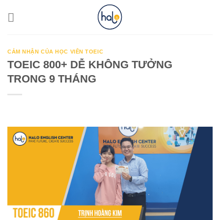
Skip
to
content
CẢM NHẬN CỦA HỌC VIÊN TOEIC
TOEIC 800+ DỄ KHÔNG TƯỞNG
TRONG 9 THÁNG