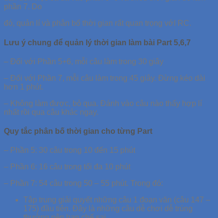
phần 7. Do
đó, quản lí và phân bố thời gian rất quan trọng vớI RC.
Lưu ý chung để quản lý thời gian làm bài Part 5,6,7
– Đối với Phần 5+6, mỗi câu làm trong 30 giây
– Đối với Phần 7, mỗi câu làm trong 45 giây. Đừng kéo dài
hơn 1 phút.
– Không làm được, bỏ qua. Đánh vào câu nào thấy hợp lí
nhất rồi qua câu khác ngay.
Quy tắc phân bố thời gian cho từng Part
– Phần 5: 30 câu trong 10 đến 15 phút
– Phần 6: 16 câu trong tối đa 10 phút
– Phần 7: 54 câu trong 50 – 55 phút. Trong đó:
Tập trung giải quyết những câu 1 đoạn văn (câu 147 –
175) đầu tiên. Đây là những câu dễ chơi dễ trúng
thưởng nên hạn chế sai.