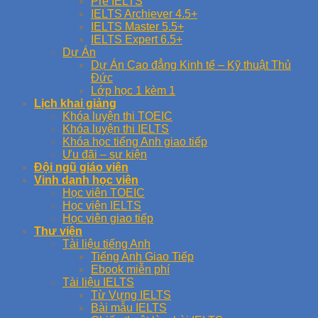
Pre IELTS
IELTS Archiever 4.5+
IELTS Master 5.5+
IELTS Expert 6.5+
Dự Án
Dự Án Cao đẳng Kinh tế – Kỹ thuật Thủ
Đức
Lớp học 1 kèm 1
Lịch khai giảng
Khóa luyện thi TOEIC
Khóa luyện thi IELTS
Khóa học tiếng Anh giao tiếp
Ưu đãi – sự kiện
Đội ngũ giáo viên
Vinh danh học viên
Học viên TOEIC
Học viên IELTS
Học viên giao tiếp
Thư viện
Tài liệu tiếng Anh
Tiếng Anh Giao Tiếp
Ebook miễn phí
Tài liệu IELTS
Từ Vựng IELTS
Bài mẫu IELTS