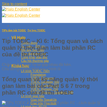
Skip to content
TIPs làm bài TOEIC
,
Tự học TOEIC
Về Halo
Tip TOEIC – Kì 6: Tổng quan và cách
Tuyển dụng
quản lý thời gian làm bài phần RC
Sự kiện – Đối tác
Nội quy học viên
của đề thi TOEIC
Ứng dụng học tập
Công khai giáo dục
Câu hỏi thường gặp
Chào mọi người! Ta lại gặp nhau rồi hén.
Khóa học
Chủ đề của ngày hôm nay chính là
Lộ trình TOEIC 750+
Foundation
Tổng quan và kỹ năng quản lý thời
TOEIC Entryway
TOEIC Gateway 550
gian làm bài các Part 5 6 7 trong
TOEIC Pathway 650
TOEIC Runway 750
phần RC của đề thi TOEIC
TOEIC Writing – Speaking 240
Lộ trình giao tiếp
Giao tiếp SpeakUp
Giao tiếp Fluentalk
Lộ trình học IELTS