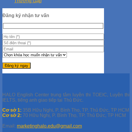
Thường Gặp
Đăng ký nhận tư vấn
HALO English Center trung tâm luyện thi TOEIC, Luyện thi
IELTS, tiếng anh giao tiếp tại Thủ Đức.
Cơ sở 1:
35B Hữu Nghị, P. Bình Thọ, TP. Thủ Đức, TP HCM
Cơ sở 2:
70 Hữu Nghị, P. Bình Thọ, TP. Thủ Đức, TP HCM
Email:
marketinghalo.edu@gmail.com