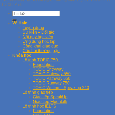
Hồ Chí Minh
Về Halo
Tuyển dụng
Sự kiện – Đối tác
Nội quy học viên
Ứng dụng học tập
Công khai giáo dục
Câu hỏi thường gặp
Khóa học
Lộ trình TOEIC 750+
Foundation
TOEIC Entryway
TOEIC Gateway 550
TOEIC Pathway 650
TOEIC Runway 750
TOEIC Writing – Speaking 240
Lộ trình giao tiếp
Giao tiếp SpeakUp
Giao tiếp Fluentalk
Lộ trình học IELTS
Foundation