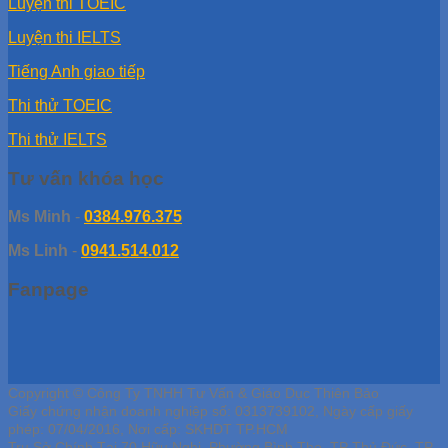
Luyện thi TOEIC
Luyện thi IELTS
Tiếng Anh giao tiếp
Thi thử TOEIC
Thi thử IELTS
Tư vấn khóa học
Ms Minh
-
0384.976.375
Ms Linh
-
0941.514.012
Fanpage
Copyright © Công Ty TNHH Tư Vấn & Giáo Dục Thiên Bảo
Giấy chứng nhận doanh nghiệp số: 0313739102, Ngày cấp giấy
phép: 07/04/2016, Nơi cấp: SKHDT TP.HCM
Trụ Sở Chính Tại 70 Hữu Nghị, Phường Bình Thọ, TP Thủ Đức, TP