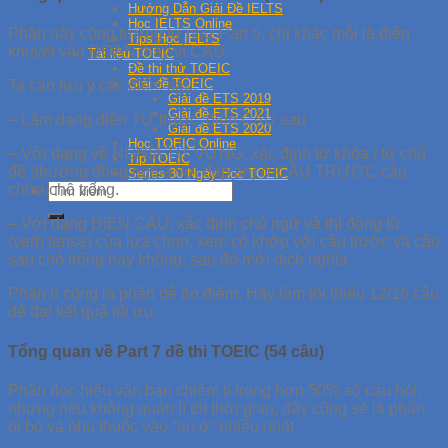
Hướng Dẫn Giải Đề IELTS
Học IELTS Online
Phần này cũng tương tự như Part 5, chỉ khác mỗi là điền
Tips Học IELTS
khuyết vào ĐOẠN thay vì CÂU.
Tài liệu TOEIC
Đề thi thử TOEIC
Giải đề TOEIC
Ta cần lưu ý các điểm sau:
Giải đề ETS 2019
Giải đề ETS 2021
– Làm dạng điền TỪ trước, điền CÂU sau
Giải đề ETS 2020
Học TOEIC Online
– Với dạng về NGHĨA TỪ VỰNG, xác định từ khóa / từ chủ
Tip TOEIC
đề (thường đồng nghĩa với đáp án) ở CÂU TRƯỚC câu
Series 30 Ngày Học TOEIC
chứa chỗ trống.
– Với dạng ĐIỀN CÂU, xác định chủ ngữ và thì động từ
(verb tense) của lựa chọn, xem có khớp với câu trước và câu
sau chỗ trống hay không, sau đó mới dịch nghĩa
Phần 6 cũng là phần dễ ăn điểm. Hãy làm tối thiểu 12/16 câu
để đạt kết quả tối ưu.
Tổng quan về Part 7 đề thi TOEIC (54 câu)
Phần đọc hiểu văn bản chiếm tỉ trọng hơn 50% số câu hỏi,
nhưng nếu không quản lí tốt thời gian, đây cũng sẽ là phần
bị bỏ và phụ thuộc vào “ăn ở” nhiều nhất