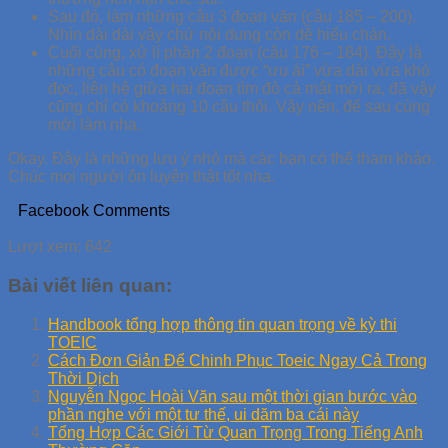
Sau đó, làm những câu 3 đoạn văn (câu 185 – 200).
Nhìn dài dài vậy chứ nội dung còn dễ hiểu chán.
Cuối cùng, xử lí phần 2 đoạn (câu 176 – 184). Đây là
những câu có đoạn văn được “ưu ái” vừa dài vừa khó
đọc, liên hệ giữa hai đoạn tìm đỏ cả mắt mới ra, đã vậy
cũng chỉ có khoảng 10 câu thôi. Vậy nên, để sau cùng
mới làm nha.
Okay. Đây là những lưu ý nhỏ mà các bạn có thể tham khảo.
Chúc mọi người ôn luyện thật tốt nha.
Facebook Comments
Lượt xem:
642
Bài viết liên quan:
Handbook tổng hợp thông tin quan trọng về kỳ thi
TOEIC
Cách Đơn Giản Để Chinh Phục Toeic Ngay Cả Trong
Thời Dịch
Nguyễn Ngọc Hoài Văn sau một thời gian bước vào
phần nghe với một tư thế, ui dăm ba cái này
Tổng Hợp Các Giới Từ Quan Trọng Trong Tiếng Anh