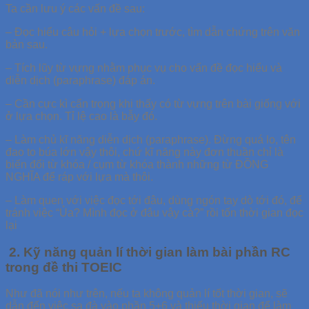
Ta cần lưu ý các vấn đề sau:
– Đọc hiểu câu hỏi + lựa chọn trước, tìm dẫn chứng trên văn
bản sau.
– Tích lũy từ vựng nhằm phục vụ cho vấn đề đọc hiểu và
diễn dịch (paraphrase) đáp án.
– Cần cực kì cẩn trọng khi thấy có từ vựng trên bài giống với
ở lựa chọn. Tỉ lệ cao là bẫy đó.
– Làm chủ kĩ năng diễn dịch (paraphrase). Đừng quá lo, tên
đao to búa lớn vậy thôi, chứ kĩ năng này đơn thuần chỉ là
biến đổi từ khóa / cụm từ khóa thành những từ ĐỒNG
NGHĨA để ráp với lựa mà thôi.
– Làm quen với việc đọc tới đâu, dùng ngón tay dò tới đó, để
tránh việc “Ủa? Mình đọc ở đâu vậy cà?” rồi tốn thời gian đọc
lại
2. Kỹ năng quản lí thời gian làm bài phần RC
trong đề thi TOEIC
Như đã nói như trên, nếu ta không quản lí tốt thời gian, sẽ
dẫn đến việc sa đà vào phần 5+6 và thiếu thời gian để làm