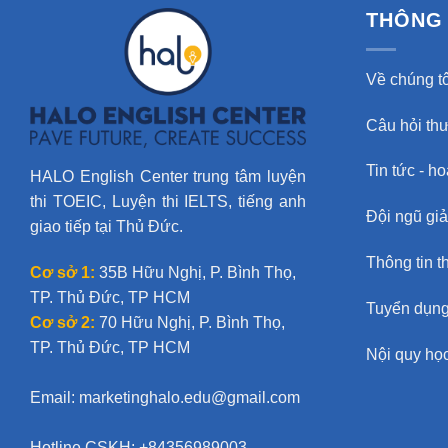
THÔNG 
Về chúng tô
Câu hỏi th
Tin tức - h
HALO English Center trung tâm luyện
thi TOEIC, Luyện thi IELTS, tiếng anh
Đội ngũ gi
giao tiếp tại Thủ Đức.
Thông tin t
Cơ sở 1:
35B Hữu Nghị, P. Bình Thọ,
TP. Thủ Đức, TP HCM
Tuyển dụn
Cơ sở 2:
70 Hữu Nghị, P. Bình Thọ,
TP. Thủ Đức, TP HCM
Nội quy học
Email:
marketinghalo.edu@gmail.com
Hotline CSKH: +84356989003