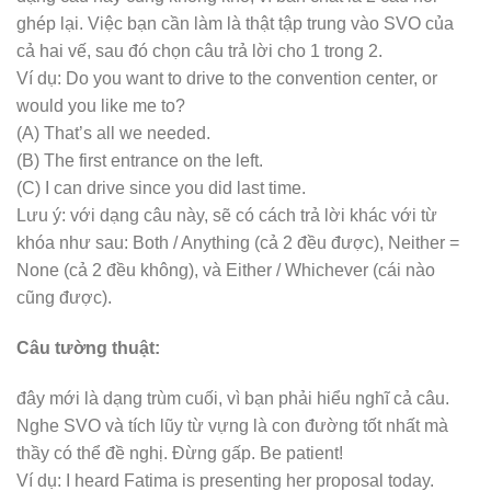
ghép lại. Việc bạn cần làm là thật tập trung vào SVO của
cả hai vế, sau đó chọn câu trả lời cho 1 trong 2.
Ví dụ: Do you want to drive to the convention center, or
would you like me to?
(A) That’s all we needed.
(B) The first entrance on the left.
(C) I can drive since you did last time.
Lưu ý: với dạng câu này, sẽ có cách trả lời khác với từ
khóa như sau: Both / Anything (cả 2 đều được), Neither =
None (cả 2 đều không), và Either / Whichever (cái nào
cũng được).
Câu tường thuật:
đây mới là dạng trùm cuối, vì bạn phải hiểu nghĩ cả câu.
Nghe SVO và tích lũy từ vựng là con đường tốt nhất mà
thầy có thể đề nghị. Đừng gấp. Be patient!
Ví dụ: I heard Fatima is presenting her proposal today.