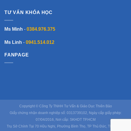
TƯ VẤN KHÓA HỌC
Ms Minh
-
0384.976.375
Ms Linh
-
0941.514.012
FANPAGE
Copyright © Công Ty TNHH Tư Vấn & Giáo Dục Thiên Bảo
Giấy chứng nhận doanh nghiệp số: 0313739102, Ngày cấp giấy phép:
07/04/2016, Nơi cấp: SKHDT TP.HCM
Trụ Sở Chính Tại 70 Hữu Nghị, Phường Bình Thọ, TP Thủ Đức, TP Hồ Chí