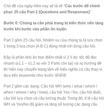
Chủ đề của ngày hôm nay sẽ là về “
Các bước để chinh
phục 25 câu Part 2 (Questions and Responses)
”
Bước 0: Chúng ta cần phải trang bị kiến thức nền tảng
trước khi bước vào phần ôn luyện
Part 2 gồm 25 câu hỏi. Nhiệm vụ của chúng ta là lựa chọn
1 trong 3 lựa chọn (A B C) đúng nhất với từng câu hỏi.
Đây là phần khó ăn trọn điểm nhất vì 2 lí do: tốc độ đọc
nhanh (x1.1 – x1.2 so với 3 Parts còn lại) và xu hướng đề
thi hiện nay chuyển trọng tâm về hiểu nghĩa cả câu thay vì
dựa trên keywords như trước 🤣🤣🤣
Part 2 gồm các dạng: Câu hỏi WH (who / what / which /
when / where / why / how), câu hỏi Yes / No, câu hỏi đuôi,
câu hỏi lựa chọn và câu tường thuật. Trong đó, tỉ lệ câu hỏi
WH và Yes/No đã giảm và tăng số lượng các dạng câu