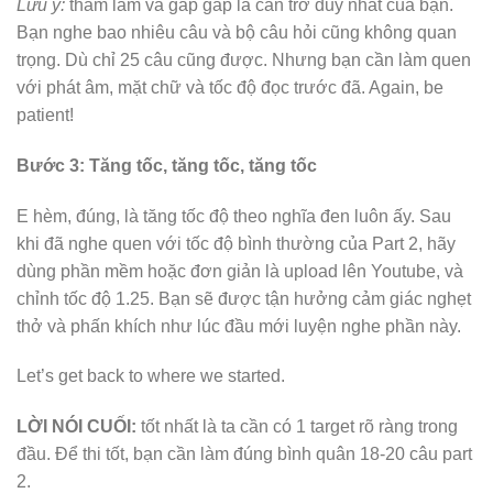
Lưu ý:
tham lam và gấp gáp là cản trở duy nhất của bạn.
Bạn nghe bao nhiêu câu và bộ câu hỏi cũng không quan
trọng. Dù chỉ 25 câu cũng được. Nhưng bạn cần làm quen
với phát âm, mặt chữ và tốc độ đọc trước đã. Again, be
patient!
Bước 3: Tăng tốc, tăng tốc, tăng tốc
E hèm, đúng, là tăng tốc độ theo nghĩa đen luôn ấy. Sau
khi đã nghe quen với tốc độ bình thường của Part 2, hãy
dùng phần mềm hoặc đơn giản là upload lên Youtube, và
chỉnh tốc độ 1.25. Bạn sẽ được tận hưởng cảm giác nghẹt
thở và phấn khích như lúc đầu mới luyện nghe phần này.
Let’s get back to where we started.
LỜI NÓI CUỐI:
tốt nhất là ta cần có 1 target rõ ràng trong
đầu. Để thi tốt, bạn cần làm đúng bình quân 18-20 câu part
2.