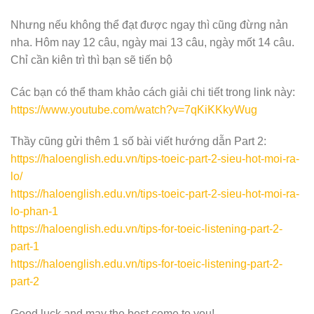
Nhưng nếu không thể đạt được ngay thì cũng đừng nản
nha. Hôm nay 12 câu, ngày mai 13 câu, ngày mốt 14 câu.
Chỉ cần kiên trì thì bạn sẽ tiến bộ
Các bạn có thể tham khảo cách giải chi tiết trong link này:
https://www.youtube.com/watch?v=7qKiKKkyWug
Thầy cũng gửi thêm 1 số bài viết hướng dẫn Part 2:
https://haloenglish.edu.vn/tips-toeic-part-2-sieu-hot-moi-ra-
lo/
https://haloenglish.edu.vn/tips-toeic-part-2-sieu-hot-moi-ra-
lo-phan-1
https://haloenglish.edu.vn/tips-for-toeic-listening-part-2-
part-1
https://haloenglish.edu.vn/tips-for-toeic-listening-part-2-
part-2
Good luck and may the best come to you!