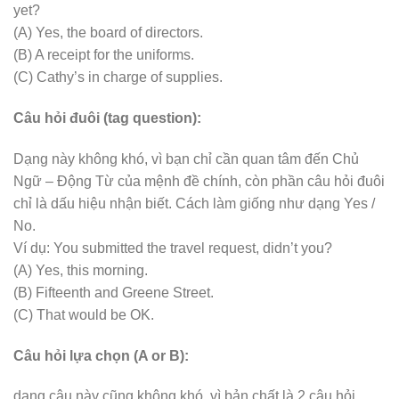
yet?
(A) Yes, the board of directors.
(B) A receipt for the uniforms.
(C) Cathy’s in charge of supplies.
Câu hỏi đuôi (tag question):
Dạng này không khó, vì bạn chỉ cần quan tâm đến Chủ
Ngữ – Động Từ của mệnh đề chính, còn phần câu hỏi đuôi
chỉ là dấu hiệu nhận biết. Cách làm giống như dạng Yes /
No.
Ví dụ: You submitted the travel request, didn’t you?
(A) Yes, this morning.
(B) Fifteenth and Greene Street.
(C) That would be OK.
Câu hỏi lựa chọn (A or B):
dạng câu này cũng không khó, vì bản chất là 2 câu hỏi