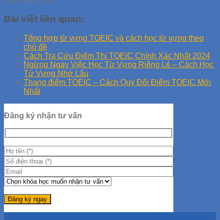
Lượt xem:
165
Bài viết liên quan:
Tổng hợp từ vựng TOEIC và cách học từ vựng theo
chủ đề
Cách Tra Cứu Điểm Thi TOEIC Chính Xác Nhất 2024
Ngừng Ngay Việc Học Từ Vựng Riêng Lẻ – Cách Học
Từ Vựng Nhớ Lâu
Thang điểm TOEIC – Cách Quy Đổi Điểm TOEIC Mới
Nhất
Đăng ký nhận tư vấn