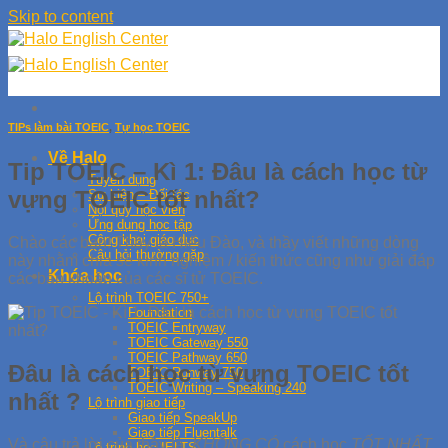
Skip to content
TIPs làm bài TOEIC
,
Tự học TOEIC
Về Halo
Tip TOEIC – Kì 1: Đâu là cách học từ
Tuyển dụng
vựng TOEIC tốt nhất?
Sự kiện – Đối tác
Nội quy học viên
Ứng dụng học tập
Công khai giáo dục
Chào các bạn! Thầy là Hiếu Đào, và thầy viết những dòng
Câu hỏi thường gặp
này nhằm chia sẻ kinh nghiệm / kiến thức cũng như giải đáp
Khóa học
các băn khoăn của các sĩ tử TOEIC.
Lộ trình TOEIC 750+
Foundation
TOEIC Entryway
TOEIC Gateway 550
TOEIC Pathway 650
Đâu là cách học từ vựng TOEIC tốt
TOEIC Runway 750
TOEIC Writing – Speaking 240
nhất ?
Lộ trình giao tiếp
Giao tiếp SpeakUp
Giao tiếp Fluentalk
Và câu trả lời của thầy là,
KHÔNG CÓ
cách học
TỐT NHẤT
,
Lộ trình học IELTS