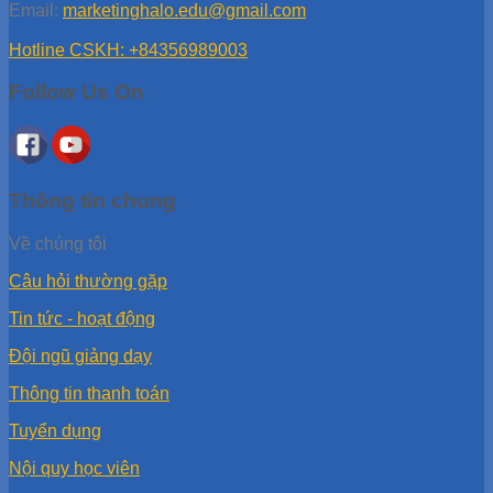
Email:
marketinghalo.edu@gmail.com
Hotline CSKH: +84356989003
Follow Us On
Thông tin chung
Về chúng tôi
Câu hỏi thường gặp
Tin tức - hoạt động
Đội ngũ giảng dạy
Thông tin thanh toán
Tuyển dụng
Nội quy học viên