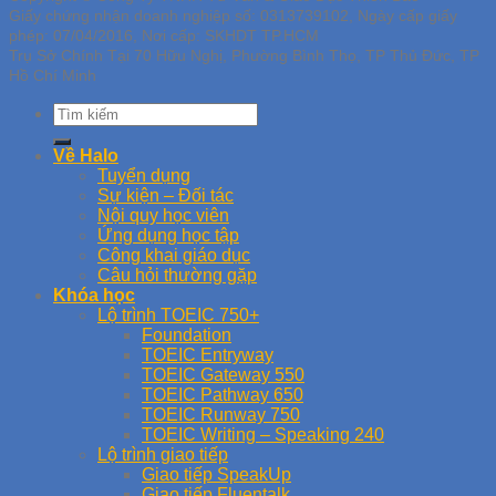
Giấy chứng nhận doanh nghiệp số: 0313739102, Ngày cấp giấy
phép: 07/04/2016, Nơi cấp: SKHDT TP.HCM
Trụ Sở Chính Tại 70 Hữu Nghị, Phường Bình Thọ, TP Thủ Đức, TP
Hồ Chí Minh
Về Halo
Tuyển dụng
Sự kiện – Đối tác
Nội quy học viên
Ứng dụng học tập
Công khai giáo dục
Câu hỏi thường gặp
Khóa học
Lộ trình TOEIC 750+
Foundation
TOEIC Entryway
TOEIC Gateway 550
TOEIC Pathway 650
TOEIC Runway 750
TOEIC Writing – Speaking 240
Lộ trình giao tiếp
Giao tiếp SpeakUp
Giao tiếp Fluentalk