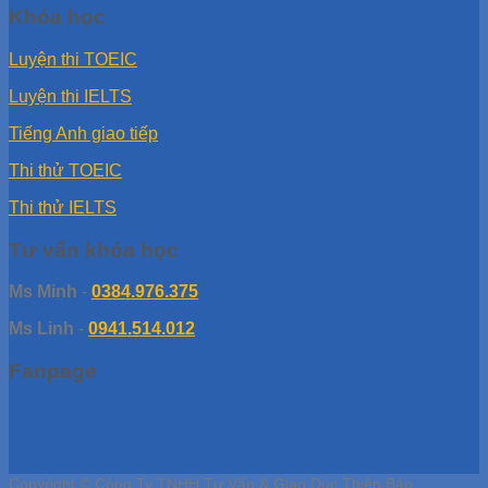
Khóa học
Luyện thi TOEIC
Luyện thi IELTS
Tiếng Anh giao tiếp
Thi thử TOEIC
Thi thử IELTS
Tư vấn khóa học
Ms Minh
-
0384.976.375
Ms Linh
-
0941.514.012
Fanpage
Copyright © Công Ty TNHH Tư Vấn & Giáo Dục Thiên Bảo