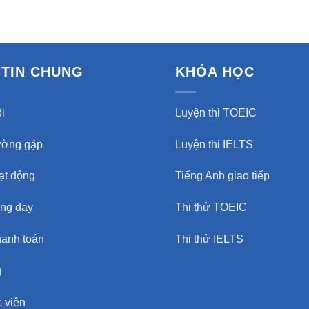
TIN CHUNG
KHÓA HỌC
i
Luyện thi TOEIC
ường gặp
Luyện thi IELTS
oạt động
Tiếng Anh giao tiếp
ảng dạy
Thi thử TOEIC
hanh toán
Thi thử IELTS
g
 viên