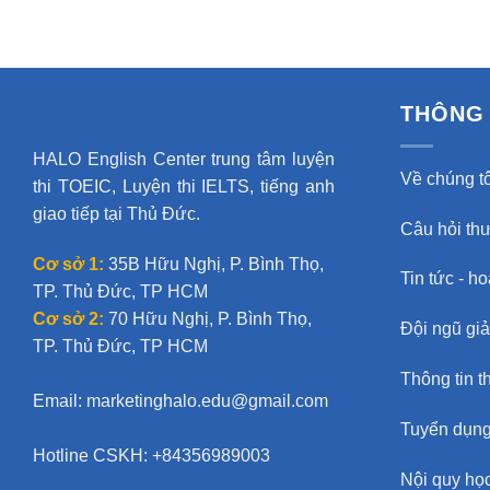
THÔNG 
HALO English Center trung tâm luyện
Về chúng tô
thi TOEIC, Luyện thi IELTS, tiếng anh
giao tiếp tại Thủ Đức.
Câu hỏi th
Cơ sở 1:
35B Hữu Nghị, P. Bình Thọ,
Tin tức - h
TP. Thủ Đức, TP HCM
Cơ sở 2:
70 Hữu Nghị, P. Bình Thọ,
Đội ngũ gi
TP. Thủ Đức, TP HCM
Thông tin t
Email:
marketinghalo.edu@gmail.com
Tuyển dụn
Hotline CSKH: +84356989003
Nội quy học