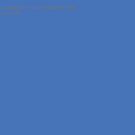
p: 07/04/2016, Nơi cấp: SKHDT TP.HCM
ồ Chí Minh