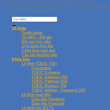
Copyright © Công Ty TNHH Tư Vấn & Giáo Dục Thiên Bảo
Giấy chứng nhận doanh nghiệp số: 0313739102, Ngày cấp giấy phé
Trụ Sở Chính Tại 70 Hữu Nghị, Phường Bình Thọ, TP Thủ Đức, TP H
Về Halo
Tuyển dụng
Sự kiện – Đối tác
Nội quy học viên
Ứng dụng học tập
Công khai giáo dục
Câu hỏi thường gặp
Khóa học
Lộ trình TOEIC 750+
Foundation
TOEIC Entryway
TOEIC Gateway 550
TOEIC Pathway 650
TOEIC Runway 750
TOEIC Writing – Speaking 240
Lộ trình giao tiếp
Giao tiếp SpeakUp
Giao tiếp Fluentalk
Lộ trình học IELTS