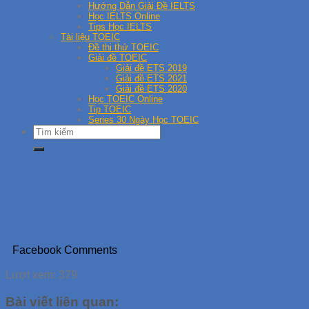
Hướng Dẫn Giải Đề IELTS
Học IELTS Online
Tips Học IELTS
Tài liệu TOEIC
Đề thi thử TOEIC
Giải đề TOEIC
Giải đề ETS 2019
Giải đề ETS 2021
Giải đề ETS 2020
Học TOEIC Online
Tip TOEIC
Series 30 Ngày Học TOEIC
Facebook Comments
Lượt xem:
379
Bài viết liên quan: