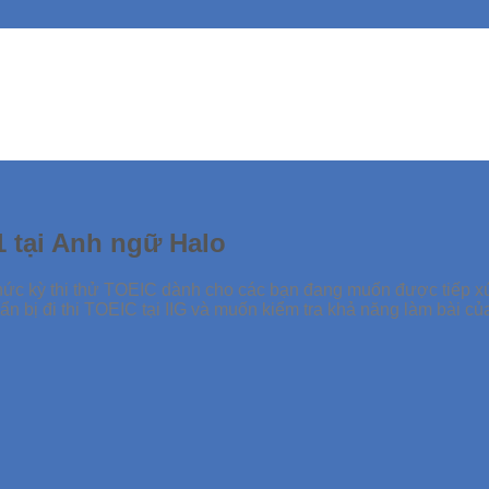
1 tại Anh ngữ Halo
 chức kỳ thi thử TOEIC dành cho các bạn đang muốn được tiếp x
n bị đi thi TOEIC tại IIG và muốn kiểm tra khả năng làm bài củ