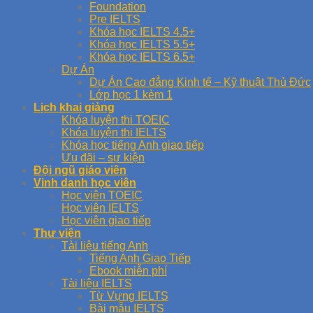
Foundation
Pre IELTS
Khóa học IELTS 4.5+
Khóa học IELTS 5.5+
Khóa học IELTS 6.5+
Dự Án
Dự Án Cao đẳng Kinh tế – Kỹ thuật Thủ Đức
Lớp học 1 kèm 1
Lịch khai giảng
Khóa luyện thi TOEIC
Khóa luyện thi IELTS
Khóa học tiếng Anh giao tiếp
Ưu đãi – sự kiện
Đội ngũ giáo viên
Vinh danh học viên
Học viên TOEIC
Học viên IELTS
Học viên giao tiếp
Thư viện
Tài liệu tiếng Anh
Tiếng Anh Giao Tiếp
Ebook miễn phí
Tài liệu IELTS
Từ Vựng IELTS
Bài mẫu IELTS