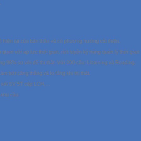
.
ộ hiện tại của bản thân và có phương hướng cải thiện.
quen với áp lực thời gian, rèn luyện kỹ năng quản lý thời gian 
ng 98% so với đề thi thật. Với 200 câu: Listening và Reading.
m bớt căng thẳng và lo lắng khi thi thật.
g xét SV 5T cấp LCH,…
 nhu cầu.