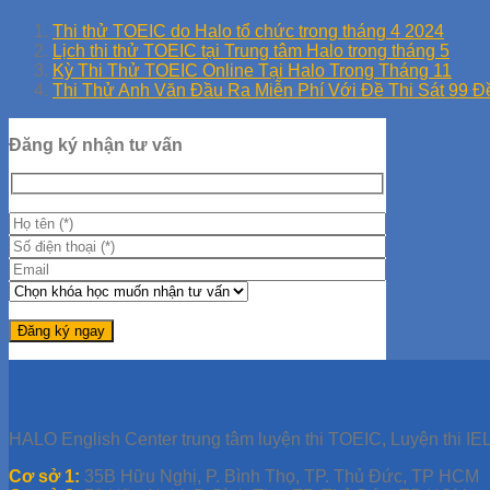
Thi thử TOEIC do Halo tổ chức trong tháng 4 2024
Lịch thi thử TOEIC tại Trung tâm Halo trong tháng 5
Kỳ Thi Thử TOEIC Online Tại Halo Trong Tháng 11
Thi Thử Anh Văn Đầu Ra Miễn Phí Với Đề Thi Sát 99 Đ
Đăng ký nhận tư vấn
HALO English Center trung tâm luyện thi TOEIC, Luyện thi IEL
Cơ sở 1:
35B Hữu Nghị, P. Bình Thọ, TP. Thủ Đức, TP HCM