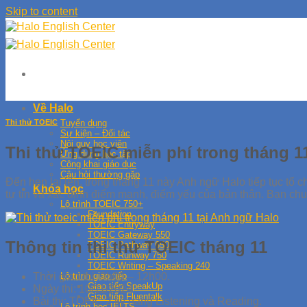
Skip to content
Về Halo
Thi thử TOEIC
Tuyển dụng
Sự kiện – Đối tác
Nội quy học viên
Thi thử TOEIC miễn phí trong tháng 1
Ứng dụng học tập
Công khai giáo dục
Câu hỏi thường gặp
Đến hẹn lại lên, trong tháng 11 này Anh ngữ Halo tiếp tục tổ
Khóa học
tự tin và xác định điểm mạnh, điểm yếu của bản thân. Bạn chuẩ
Lộ trình TOEIC 750+
Foundation
TOEIC Entryway
TOEIC Gateway 550
Thông tin thi thử TOEIC tháng 11
TOEIC Pathway 650
TOEIC Runway 750
TOEIC Writing – Speaking 240
Thời gian thi: 9h00 – 12h00.
Lộ trình giao tiếp
Giao tiếp SpeakUp
Ngày thi: 10/11/2024
Giao tiếp Fluentalk
Bài thi: TOEIC 2 kỹ năng Listening và Reading.
Lộ trình học IELTS