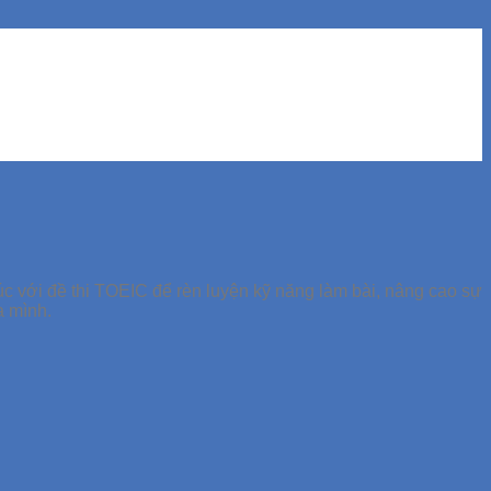
úc với đề thi TOEIC để rèn luyện kỹ năng làm bài, nâng cao sự
a mình.