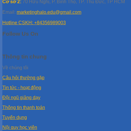
Cơ sở 2:
70 Hữu Nghị, P. Bình Thọ, TP. Thủ Đức, TP HCM
Email:
marketinghalo.edu@gmail.com
Hotline CSKH: +84356989003
Follow Us On
Thông tin chung
Về chúng tôi
Câu hỏi thường gặp
Tin tức - hoạt động
Đội ngũ giảng dạy
Thông tin thanh toán
Tuyển dụng
Nội quy học viên