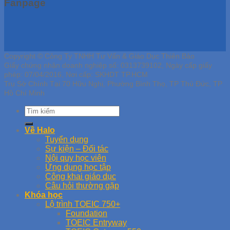
Fanpage
Copyright © Công Ty TNHH Tư Vấn & Giáo Dục Thiên Bảo
Giấy chứng nhận doanh nghiệp số: 0313739102, Ngày cấp giấy
phép: 07/04/2016, Nơi cấp: SKHDT TP.HCM
Trụ Sở Chính Tại 70 Hữu Nghị, Phường Bình Thọ, TP Thủ Đức, TP
Hồ Chí Minh
Về Halo
Tuyển dụng
Sự kiện – Đối tác
Nội quy học viên
Ứng dụng học tập
Công khai giáo dục
Câu hỏi thường gặp
Khóa học
Lộ trình TOEIC 750+
Foundation
TOEIC Entryway