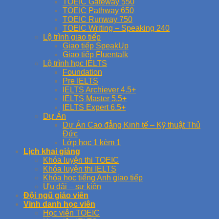
TOEIC Gateway 550
TOEIC Pathway 650
TOEIC Runway 750
TOEIC Writing – Speaking 240
Lộ trình giao tiếp
Giao tiếp SpeakUp
Giao tiếp Fluentalk
Lộ trình học IELTS
Foundation
Pre IELTS
IELTS Archiever 4.5+
IELTS Master 5.5+
IELTS Expert 6.5+
Dự Án
Dự Án Cao đẳng Kinh tế – Kỹ thuật Thủ
Đức
Lớp học 1 kèm 1
Lịch khai giảng
Khóa luyện thi TOEIC
Khóa luyện thi IELTS
Khóa học tiếng Anh giao tiếp
Ưu đãi – sự kiện
Đội ngũ giáo viên
Vinh danh học viên
Học viên TOEIC