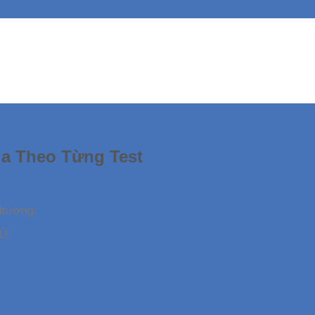
ia Theo Từng Test
trường:
ĐỦ