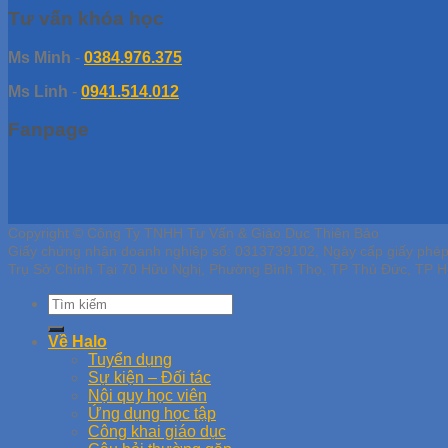
Tư vấn khóa học
Ms Minh
-
0384.976.375
Ms Linh
-
0941.514.012
Fanpage
Copyright © Công Ty TNHH Tư Vấn & Giáo Dục Thiên Bảo
Giấy chứng nhận doanh nghiệp số: 0313739102, Ngày cấp giấy phé
Trụ Sở Chính Tại 70 Hữu Nghị, Phường Bình Thọ, TP Thủ Đức, TP H
Về Halo
Tuyển dụng
Sự kiện – Đối tác
Nội quy học viên
Ứng dụng học tập
Công khai giáo dục