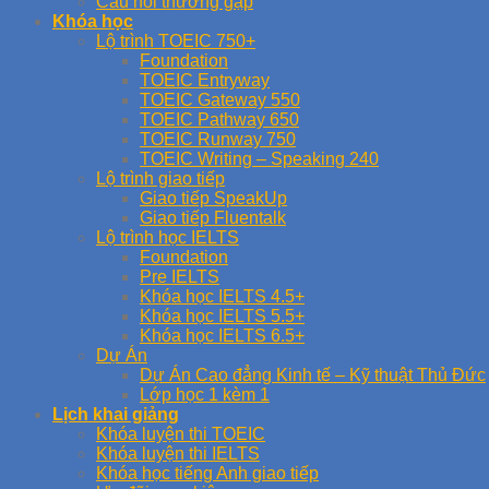
Câu hỏi thường gặp
Khóa học
Lộ trình TOEIC 750+
Foundation
TOEIC Entryway
TOEIC Gateway 550
TOEIC Pathway 650
TOEIC Runway 750
TOEIC Writing – Speaking 240
Lộ trình giao tiếp
Giao tiếp SpeakUp
Giao tiếp Fluentalk
Lộ trình học IELTS
Foundation
Pre IELTS
Khóa học IELTS 4.5+
Khóa học IELTS 5.5+
Khóa học IELTS 6.5+
Dự Án
Dự Án Cao đẳng Kinh tế – Kỹ thuật Thủ Đức
Lớp học 1 kèm 1
Lịch khai giảng
Khóa luyện thi TOEIC
Khóa luyện thi IELTS
Khóa học tiếng Anh giao tiếp