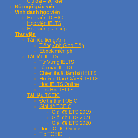
Ưu đãi – sự kiện
Đội ngũ giáo viên
Vinh danh học viên
Học viên TOEIC
Học viên IELTS
Học viên giao tiếp
Thư viện
Tài liệu tiếng Anh
Tiếng Anh Giao Tiếp
Ebook miễn phí
Tài liệu IELTS
Từ Vựng IELTS
Bài mẫu IELTS
Chiến thuật làm bài IELTS
Hướng Dẫn Giải Đề IELTS
Học IELTS Online
Tips Học IELTS
Tài liệu TOEIC
Đề thi thử TOEIC
Giải đề TOEIC
Giải đề ETS 2019
Giải đề ETS 2021
Giải đề ETS 2020
Học TOEIC Online
Tip TOEIC