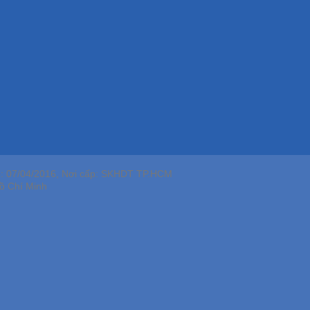
p: 07/04/2016, Nơi cấp: SKHDT TP.HCM
ồ Chí Minh