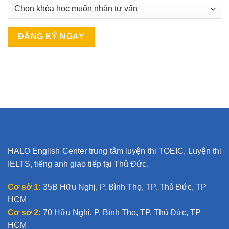
A
l
t
e
r
n
a
t
HALO English Center trung tâm luyện thi TOEIC, Luyện thi
i
IELTS, tiếng anh giao tiếp tại Thủ Đức.
v
e
Cơ sở 1:
35B Hữu Nghị, P. Bình Thọ, TP. Thủ Đức, TP
:
HCM
Cơ sở 2:
70 Hữu Nghị, P. Bình Thọ, TP. Thủ Đức, TP
HCM