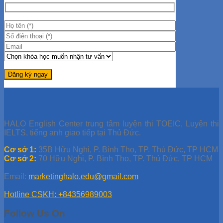
HALO English Center trung tâm luyện thi TOEIC, Luyện thi
IELTS, tiếng anh giao tiếp tại Thủ Đức.
Cơ sở 1:
35B Hữu Nghị, P. Bình Thọ, TP. Thủ Đức, TP HCM
Cơ sở 2:
70 Hữu Nghị, P. Bình Thọ, TP. Thủ Đức, TP HCM
Email:
marketinghalo.edu@gmail.com
Hotline CSKH: +84356989003
Follow Us On