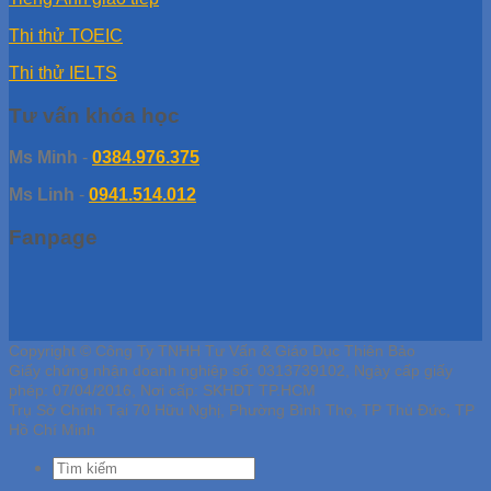
Thi thử TOEIC
Thi thử IELTS
Tư vấn khóa học
Ms Minh
-
0384.976.375
Ms Linh
-
0941.514.012
Fanpage
Copyright © Công Ty TNHH Tư Vấn & Giáo Dục Thiên Bảo
Giấy chứng nhận doanh nghiệp số: 0313739102, Ngày cấp giấy
phép: 07/04/2016, Nơi cấp: SKHDT TP.HCM
Trụ Sở Chính Tại 70 Hữu Nghị, Phường Bình Thọ, TP Thủ Đức, TP
Hồ Chí Minh