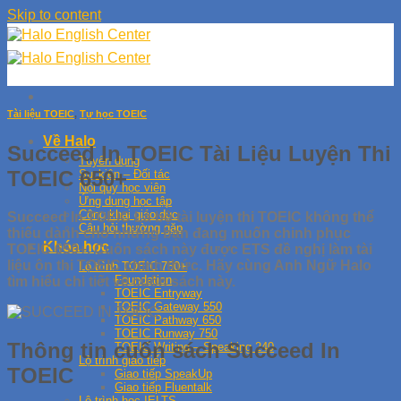
Skip to content
Tài liệu TOEIC
,
Tự học TOEIC
Về Halo
Succeed In TOEIC Tài Liệu Luyện Thi
Tuyển dụng
TOEIC 650+
Sự kiện – Đối tác
Nội quy học viên
Ứng dụng học tập
Công khai giáo dục
Succeed In TOEIC Là bộ tài luyện thi TOEIC không thể
Câu hỏi thường gặp
thiếu dành cho những bạn đang muốn chinh phục
Khóa học
TOEIC 650+. Cuốn sách này được ETS đề nghị làm tài
liệu ôn thi TOEIC chính thức. Hãy cùng Anh Ngữ Halo
Lộ trình TOEIC 750+
Foundation
tìm hiểu chi tiết về cuốn sách này.
TOEIC Entryway
TOEIC Gateway 550
TOEIC Pathway 650
TOEIC Runway 750
Thông tin cuốn sách Succeed In
TOEIC Writing – Speaking 240
Lộ trình giao tiếp
TOEIC
Giao tiếp SpeakUp
Giao tiếp Fluentalk
Lộ trình học IELTS