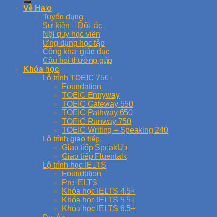
Về Halo
Tuyển dụng
Sự kiện – Đối tác
Nội quy học viên
Ứng dụng học tập
Công khai giáo dục
Câu hỏi thường gặp
Khóa học
Lộ trình TOEIC 750+
Foundation
TOEIC Entryway
TOEIC Gateway 550
TOEIC Pathway 650
TOEIC Runway 750
TOEIC Writing – Speaking 240
Lộ trình giao tiếp
Giao tiếp SpeakUp
Giao tiếp Fluentalk
Lộ trình học IELTS
Foundation
Pre IELTS
Khóa học IELTS 4.5+
Khóa học IELTS 5.5+
Khóa học IELTS 6.5+