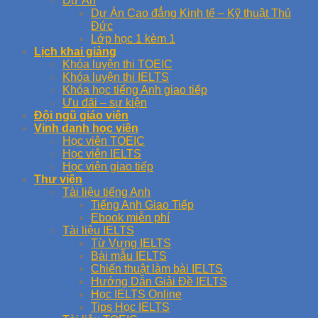
Dự Án
Dự Án Cao đẳng Kinh tế – Kỹ thuật Thủ
Đức
Lớp học 1 kèm 1
Lịch khai giảng
Khóa luyện thi TOEIC
Khóa luyện thi IELTS
Khóa học tiếng Anh giao tiếp
Ưu đãi – sự kiện
Đội ngũ giáo viên
Vinh danh học viên
Học viên TOEIC
Học viên IELTS
Học viên giao tiếp
Thư viện
Tài liệu tiếng Anh
Tiếng Anh Giao Tiếp
Ebook miễn phí
Tài liệu IELTS
Từ Vựng IELTS
Bài mẫu IELTS
Chiến thuật làm bài IELTS
Hướng Dẫn Giải Đề IELTS
Học IELTS Online
Tips Học IELTS