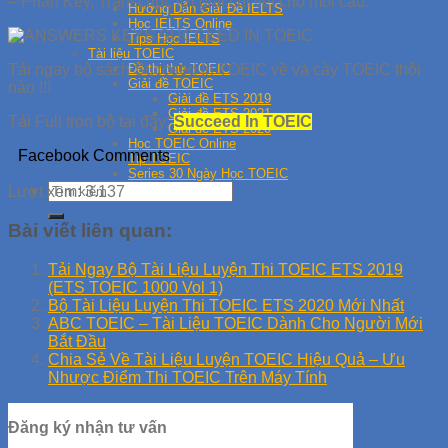
– Phần Key, Transcript, lời giải chi tiết cho mỗi câu.
Hướng Dẫn Giải Đề IELTS
Học IELTS Online
Tips Học IELTS
Tài liệu TOEIC
Đề thi thử TOEIC
Tải ngay bộ sách Succeed In TOEIC về và cày TOEIC thôi
Giải đề TOEIC
nào !!!
Giải đề ETS 2019
Giải đề ETS 2021
Tải Full trọn bộ tại đây:
Succeed In TOEIC
Giải đề ETS 2020
Học TOEIC Online
Facebook Comments
Tip TOEIC
Series 30 Ngày Học TOEIC
Lượt xem:
3.137
Bài viết liên quan:
Tải Ngay Bộ Tài Liệu Luyện Thi TOEIC ETS 2019
(ETS TOEIC 1000 Vol 1)
Bộ Tài Liệu Luyện Thi TOEIC ETS 2020 Mới Nhất
ABC TOEIC – Tài Liệu TOEIC Dành Cho Người Mới
Bắt Đầu
Chia Sẻ Về Tài Liệu Luyện TOEIC Hiệu Quả – Ưu
Nhược Điểm Thi TOEIC Trên Máy Tính
Đăng ký nhận tư vấn