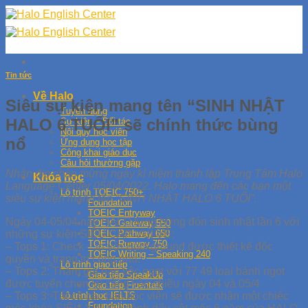
Skip
to
content
Tin tức
Về Halo
Siêu sự kiện mang tên “SINH NHẬT
Tuyển dụng
HALO 6 TUỔI” sẽ chính thức bùng
Sự kiện – Đối tác
Nội quy học viên
nổ
Ứng dụng học tập
Công khai giáo dục
Câu hỏi thường gặp
Nhân dịp chào mừng ngày kỉ niệm thành lập Trung Tâm Halo
Khóa học
Language Center 05/04/2022. Halo mang đến các bạn một
Lộ trình TOEIC 750+
siêu sự kiện mang tên “SINH NHẬT HALO 6 TUỔI”.
Foundation
TOEIC Entryway
Ngày 04-05/04 này HALO tưng bừng đón sinh nhật lần 6 với
TOEIC Gateway 550
những sự kiện SIÊU CẤP VUI VẺ:
TOEIC Pathway 650
TOEIC Runway 750
– Tops 1: Check – in với Background được thiết kế độc
TOEIC Writing – Speaking 240
quyền và trang trí công phu.
Lộ trình giao tiếp
– Tops 2: Tham gia bàn tiệc ngọt với 77 49 loại bánh ngọt
Giao tiếp SpeakUp
được tuyển chọn kỹ càng vào chiều ngày 04 và 05/4
Giao tiếp Fluentalk
– Tops 3: Tất cả các bạn học viên sẽ được nhận một chiếc
Lộ trình học IELTS
Foundation