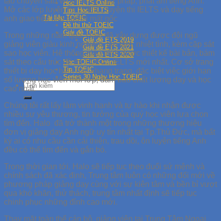
tạo chuyên sâu về từ vựng, ngữ pháp, phát âm tiếng Anh.
Học IELTS Online
Mở các lớp luyện thi TOEIC, luyện thi IELTS và dạy tiếng
Tips Học IELTS
Tài liệu TOEIC
anh giao tiếp cho người mất gốc
Đề thi thử TOEIC
Giải đề TOEIC
Trong những năm qua, Halo đã xây dựng được đội ngũ
Giải đề ETS 2019
giảng viên giàu kinh nghiệm, tận tâm, nhiệt tình, kèm cặp sát
Giải đề ETS 2021
sao học viên. Hệ thống giáo trình được thiết kế bài bản, bám
Giải đề ETS 2020
sát theo cấu trúc đề thi TOEIC, IELTS mới nhất. Cơ sở trang
Học TOEIC Online
Tip TOEIC
thiết bị dạy học hiện đại, khang trang, đặc biệt việc giới hạn
Series 30 Ngày Học TOEIC
số lượng học viên mỗi lớp, đảm bảo chất lượng dạy và học
cao nhất.
Chúng tôi rất lấy làm vinh hạnh và tự hào khi nhận được
nhiều sự yêu thương, tin tưởng của quý học viên lựa chọn
tìm đến. Halo đã trở thành một trong những thương hiệu
đơn vị giảng dạy Anh ngữ uy tín nhất tại Tp.Thủ Đức, mà bất
kỳ ai có nhu cầu cần cải thiện, trau dồi, ôn luyện tiếng Anh
đều có thể tìm đến và gắn bó.
Trong thời gian tới, Halo sẽ tiếp tục theo đuổi sứ mệnh và
chính sách đã xác định, Trung tâm luôn có những đổi mới về
phương pháp giảng dạy cùng với sự kiên tâm và bền bỉ vượt
qua khó khăn, thử thách, trung tâm nhất định sẽ tiếp tục
chinh phục những đỉnh cao mới.
Thay mặt toàn thể cán bộ, giảng viên tại Trung Tâm Ngoại