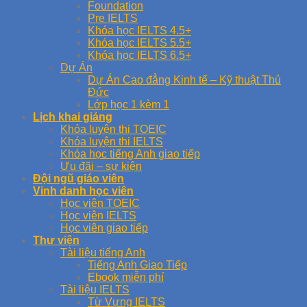
Foundation
Pre IELTS
Khóa học IELTS 4.5+
Khóa học IELTS 5.5+
Khóa học IELTS 6.5+
Dự Án
Dự Án Cao đẳng Kinh tế – Kỹ thuật Thủ
Đức
Lớp học 1 kèm 1
Lịch khai giảng
Khóa luyện thi TOEIC
Khóa luyện thi IELTS
Khóa học tiếng Anh giao tiếp
Ưu đãi – sự kiện
Đội ngũ giáo viên
Vinh danh học viên
Học viên TOEIC
Học viên IELTS
Học viên giao tiếp
Thư viện
Tài liệu tiếng Anh
Tiếng Anh Giao Tiếp
Ebook miễn phí
Tài liệu IELTS
Từ Vựng IELTS