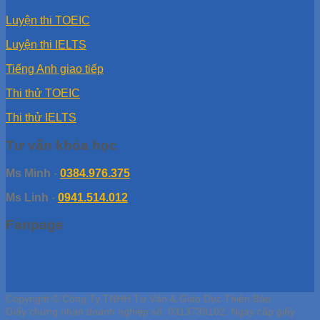
Luyện thi TOEIC
Luyện thi IELTS
Tiếng Anh giao tiếp
Thi thử TOEIC
Thi thử IELTS
Tư vấn khóa học
Ms Minh
-
0384.976.375
Ms Linh
-
0941.514.012
Fanpage
Copyright © Công Ty TNHH Tư Vấn & Giáo Dục Thiên Bảo
Giấy chứng nhận doanh nghiệp số: 0313739102, Ngày cấp giấy