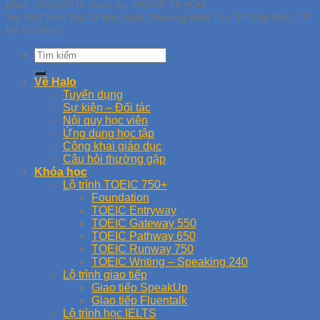
phép: 07/04/2016, Nơi cấp: SKHDT TP.HCM
Trụ Sở Chính Tại 70 Hữu Nghị, Phường Bình Thọ, TP Thủ Đức, TP
Hồ Chí Minh
Về Halo
Tuyển dụng
Sự kiện – Đối tác
Nội quy học viên
Ứng dụng học tập
Công khai giáo dục
Câu hỏi thường gặp
Khóa học
Lộ trình TOEIC 750+
Foundation
TOEIC Entryway
TOEIC Gateway 550
TOEIC Pathway 650
TOEIC Runway 750
TOEIC Writing – Speaking 240
Lộ trình giao tiếp
Giao tiếp SpeakUp
Giao tiếp Fluentalk
Lộ trình học IELTS