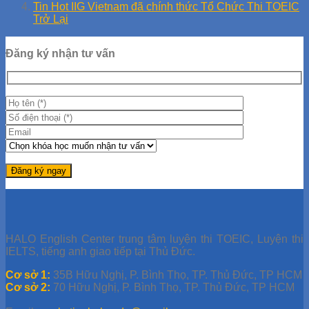
Tin Hot IIG Vietnam đã chính thức Tổ Chức Thi TOEIC
Trở Lại
Đăng ký nhận tư vấn
HALO English Center trung tâm luyện thi TOEIC, Luyện thi
IELTS, tiếng anh giao tiếp tại Thủ Đức.
Cơ sở 1:
35B Hữu Nghị, P. Bình Thọ, TP. Thủ Đức, TP HCM
Cơ sở 2:
70 Hữu Nghị, P. Bình Thọ, TP. Thủ Đức, TP HCM