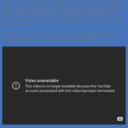
Ngữ Halo, chúng tôi xin gửi lời cảm ơn sâu sắc đến các bạn
học viên thân yêu đã dành tặng những lời chúc đầy ý nghĩa,
giúp các thầy cô thêm yêu và có động lực theo đuổi con
đường giảng dạy, truyền cảm hứng đam mê học Tiếng Anh
cho các bạn trẻ.
Một số hình ảnh các bạn học viên và giáo viên tham gia
chương trình check – in mừng sinh nhật của Halo