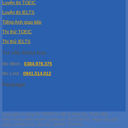
Luyện thi TOEIC
Luyện thi IELTS
Tiếng Anh giao tiếp
Thi thử TOEIC
Thi thử IELTS
Tư vấn khóa học
Ms Minh
-
0384.976.375
Ms Linh
-
0941.514.012
Fanpage
Copyright © Công Ty TNHH Tư Vấn & Giáo Dục Thiên Bảo
Giấy chứng nhận doanh nghiệp số: 0313739102, Ngày cấp giấy
phép: 07/04/2016, Nơi cấp: SKHDT TP.HCM