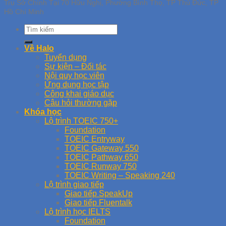
Trụ Sở Chính Tại 70 Hữu Nghị, Phường Bình Thọ, TP Thủ Đức, TP
Hồ Chí Minh
Về Halo
Tuyển dụng
Sự kiện – Đối tác
Nội quy học viên
Ứng dụng học tập
Công khai giáo dục
Câu hỏi thường gặp
Khóa học
Lộ trình TOEIC 750+
Foundation
TOEIC Entryway
TOEIC Gateway 550
TOEIC Pathway 650
TOEIC Runway 750
TOEIC Writing – Speaking 240
Lộ trình giao tiếp
Giao tiếp SpeakUp
Giao tiếp Fluentalk
Lộ trình học IELTS
Foundation