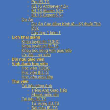
Pre IELTS
IELTS Archiever 4.5+
IELTS Master 5.5+
IELTS Expert 6.5+
Dự Án
Dự Án Cao đẳng Kinh tế – Kỹ thuật Thủ
Đức
Lớp học 1 kèm 1
Lịch khai giảng
Khóa luyện thi TOEIC
Khóa luyện thi IELTS
Khóa học tiếng Anh giao tiếp
Ưu đãi – sự kiện
Đội ngũ giáo viên
Vinh danh học viên
Học viên TOEIC
Học viên IELTS
Học viên giao tiếp
Thư viện
Tài liệu tiếng Anh
Tiếng Anh Giao Tiếp
Ebook miễn phí
Tài liệu IELTS
Từ Vựng IELTS
Bài mẫu IELTS