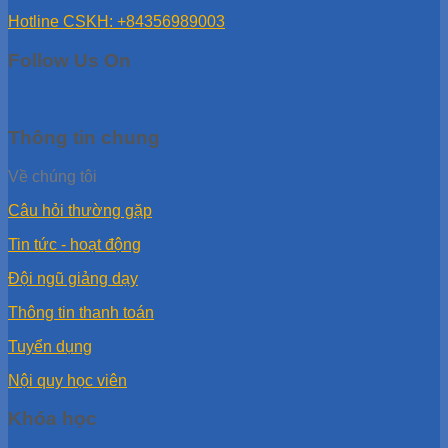
Hotline CSKH: +84356989003
Follow Us On
Thông tin chung
Về chúng tôi
Câu hỏi thường gặp
Tin tức - hoạt động
Đội ngũ giảng dạy
Thông tin thanh toán
Tuyển dụng
Nội quy học viên
Khóa học