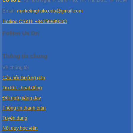
Cơ sở 2:
70 Hữu Nghị, P. Bình Thọ, TP. Thủ Đức, TP HCM
Email:
marketinghalo.edu@gmail.com
Hotline CSKH: +84356989003
Follow Us On
Thông tin chung
Về chúng tôi
Câu hỏi thường gặp
Tin tức - hoạt động
Đội ngũ giảng dạy
Thông tin thanh toán
Tuyển dụng
Nội quy học viên