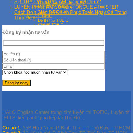
SỰ THẬT VỀ PHÁT ÂM- Bạn biết chưa?
Hướng Dẫn Giải Đề IELTS
LUYỆN PHÁT ÂM CÙNG #TONGUE #TWISTER
Học IELTS Online
Tips Học IELTS
Cách Đơn Giản Để Chinh Phục Toeic Ngay Cả Trong
Tài liệu TOEIC
Thời Dịch
Đề thi thử TOEIC
Giải đề TOEIC
Giải đề ETS 2019
Đăng ký nhận tư vấn
Giải đề ETS 2021
Giải đề ETS 2020
Học TOEIC Online
Tip TOEIC
Series 30 Ngày Học TOEIC
HALO English Center trung tâm luyện thi TOEIC, Luyện thi
IELTS, tiếng anh giao tiếp tại Thủ Đức.
Cơ sở 1:
35B Hữu Nghị, P. Bình Thọ, TP. Thủ Đức, TP HCM