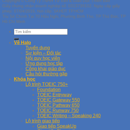
Copyright © Công Ty TNHH Tư Vấn & Giáo Dục Thiên Bảo
Giấy chứng nhận doanh nghiệp số: 0313739102, Ngày cấp giấy
phép: 07/04/2016, Nơi cấp: SKHDT TP.HCM
Trụ Sở Chính Tại 70 Hữu Nghị, Phường Bình Thọ, TP Thủ Đức, TP
Hồ Chí Minh
Về Halo
Tuyển dụng
Sự kiện – Đối tác
Nội quy học viên
Ứng dụng học tập
Công khai giáo dục
Câu hỏi thường gặp
Khóa học
Lộ trình TOEIC 750+
Foundation
TOEIC Entryway
TOEIC Gateway 550
TOEIC Pathway 650
TOEIC Runway 750
TOEIC Writing – Speaking 240
Lộ trình giao tiếp
Giao tiếp SpeakUp