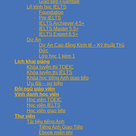
Giao tiếp Fluentalk
Lộ trình học IELTS
Foundation
Pre IELTS
IELTS Archiever 4.5+
IELTS Master 5.5+
IELTS Expert 6.5+
Dự Án
Dự Án Cao đẳng Kinh tế – Kỹ thuật Thủ
Đức
Lớp học 1 kèm 1
Lịch khai giảng
Khóa luyện thi TOEIC
Khóa luyện thi IELTS
Khóa học tiếng Anh giao tiếp
Ưu đãi – sự kiện
Đội ngũ giáo viên
Vinh danh học viên
Học viên TOEIC
Học viên IELTS
Học viên giao tiếp
Thư viện
Tài liệu tiếng Anh
Tiếng Anh Giao Tiếp
Ebook miễn phí