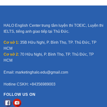
r
n
a
t
HALO English Center trung tâm luyện thi TOEIC, Luyện thi
i
IELTS, tiếng anh giao tiếp tại Thủ Đức.
v
e
Cơ sở 1:
35B Hữu Nghị, P. Bình Thọ, TP. Thủ Đức, TP
:
HCM
Cơ sở 2:
70 Hữu Nghị, P. Bình Thọ, TP. Thủ Đức, TP
HCM
Email:
marketinghalo.edu@gmail.com
Hotline CSKH: +84356989003
FOLLOW US ON