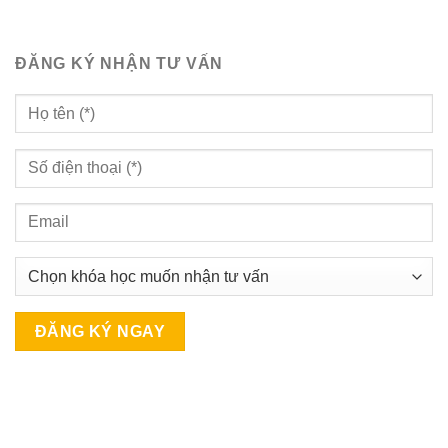
ĐĂNG KÝ NHẬN TƯ VẤN
A
l
t
e