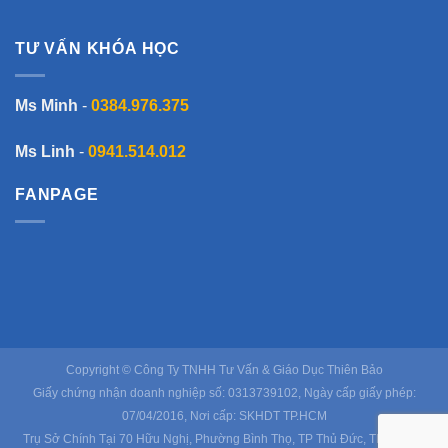
TƯ VẤN KHÓA HỌC
Ms Minh
-
0384.976.375
Ms Linh
-
0941.514.012
FANPAGE
Copyright © Công Ty TNHH Tư Vấn & Giáo Dục Thiên Bảo
Giấy chứng nhận doanh nghiệp số: 0313739102, Ngày cấp giấy phép:
07/04/2016, Nơi cấp: SKHDT TP.HCM
Trụ Sở Chính Tại 70 Hữu Nghị, Phường Bình Thọ, TP Thủ Đức, TP Hồ Chí