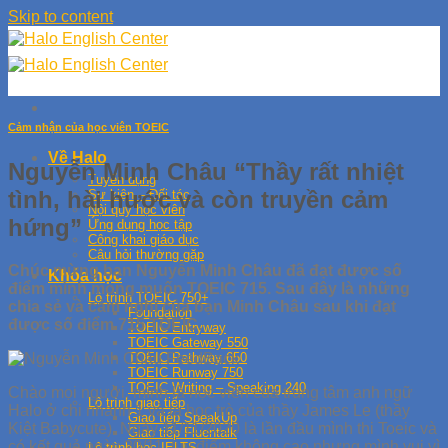
Skip to content
Cảm nhận của học viên TOEIC
Về Halo
Nguyễn Minh Châu “Thầy rất nhiệt
Tuyển dụng
tình, hài hước và còn truyền cảm
Sự kiện – Đối tác
Nội quy học viên
hứng”
Ứng dụng học tập
Công khai giáo dục
Câu hỏi thường gặp
Chúc mừng bạn Nguyễn Minh Châu đã đạt được số
Khóa học
điểm mình mong muốn TOEIC 715. Sau đây là những
Lộ trình TOEIC 750+
chia sẻ và cảm nghĩ của bạn Minh Châu sau khi đạt
Foundation
được số điểm 715 TOEIC.
TOEIC Entryway
TOEIC Gateway 550
TOEIC Pathway 650
TOEIC Runway 750
TOEIC Writing – Speaking 240
Chào mọi người, mình là học viên của trung tâm anh ngữ
Lộ trình giao tiếp
Halo ở chi nhánh 1 và là học trò của thầy James Le (thầy
Giao tiếp SpeakUp
Kiệt Babycute). Ngày 11/11/2020 là lần đầu mình thi Toeic và
Giao tiếp Fluentalk
có kết quả ngày 20/11, tuy điểm không cao nhưng mình vui vì
Lộ trình học IELTS