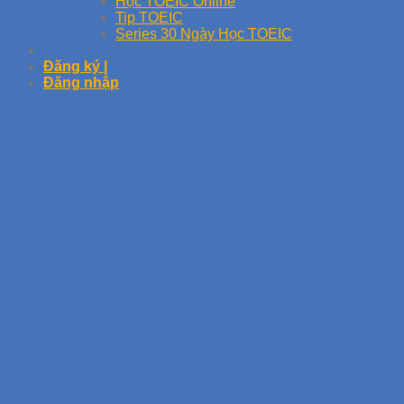
Học TOEIC Online
Tip TOEIC
Series 30 Ngày Học TOEIC
Đăng ký |
Đăng nhập