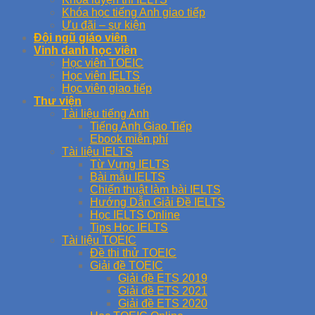
Khóa học tiếng Anh giao tiếp
Ưu đãi – sự kiện
Đội ngũ giáo viên
Vinh danh học viên
Học viên TOEIC
Học viên IELTS
Học viên giao tiếp
Thư viện
Tài liệu tiếng Anh
Tiếng Anh Giao Tiếp
Ebook miễn phí
Tài liệu IELTS
Từ Vựng IELTS
Bài mẫu IELTS
Chiến thuật làm bài IELTS
Hướng Dẫn Giải Đề IELTS
Học IELTS Online
Tips Học IELTS
Tài liệu TOEIC
Đề thi thử TOEIC
Giải đề TOEIC
Giải đề ETS 2019
Giải đề ETS 2021
Giải đề ETS 2020