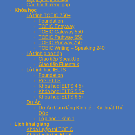
Câu hỏi thường gặp
Khóa học
Lộ trình TOEIC 750+
Foundation
TOEIC Entryway
TOEIC Gateway 550
TOEIC Pathway 650
TOEIC Runway 750
TOEIC Writing – Speaking 240
Lộ trình giao tiếp
Giao tiếp SpeakUp
Giao tiếp Fluentalk
Lộ trình học IELTS
Foundation
Pre IELTS
Khóa học IELTS 4.5+
Khóa học IELTS 5.5+
Khóa học IELTS 6.5+
Dự Án
Dự Án Cao đẳng Kinh tế – Kỹ thuật Thủ
Đức
Lớp học 1 kèm 1
Lịch khai giảng
Khóa luyện thi TOEIC
Khóa luyện thi IELTS