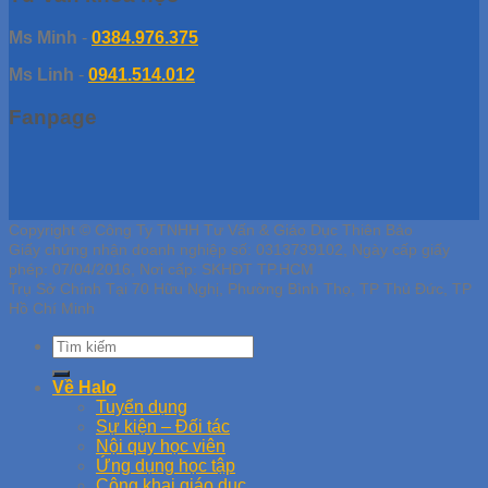
Ms Minh
-
0384.976.375
Ms Linh
-
0941.514.012
Fanpage
Copyright © Công Ty TNHH Tư Vấn & Giáo Dục Thiên Bảo
Giấy chứng nhận doanh nghiệp số: 0313739102, Ngày cấp giấy
phép: 07/04/2016, Nơi cấp: SKHDT TP.HCM
Trụ Sở Chính Tại 70 Hữu Nghị, Phường Bình Thọ, TP Thủ Đức, TP
Hồ Chí Minh
Về Halo
Tuyển dụng
Sự kiện – Đối tác
Nội quy học viên
Ứng dụng học tập
Công khai giáo dục