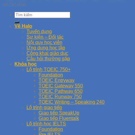
Hồ Chí Minh
Về Halo
Tuyển dụng
Sự kiện – Đối tác
Nội quy học viên
Ứng dụng học tập
Công khai giáo dục
Câu hỏi thường gặp
Khóa học
Lộ trình TOEIC 750+
Foundation
TOEIC Entryway
TOEIC Gateway 550
TOEIC Pathway 650
TOEIC Runway 750
TOEIC Writing – Speaking 240
Lộ trình giao tiếp
Giao tiếp SpeakUp
Giao tiếp Fluentalk
Lộ trình học IELTS
Foundation
Pre IELTS