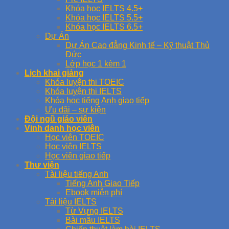
Khóa học IELTS 4.5+
Khóa học IELTS 5.5+
Khóa học IELTS 6.5+
Dự Án
Dự Án Cao đẳng Kinh tế – Kỹ thuật Thủ
Đức
Lớp học 1 kèm 1
Lịch khai giảng
Khóa luyện thi TOEIC
Khóa luyện thi IELTS
Khóa học tiếng Anh giao tiếp
Ưu đãi – sự kiện
Đội ngũ giáo viên
Vinh danh học viên
Học viên TOEIC
Học viên IELTS
Học viên giao tiếp
Thư viện
Tài liệu tiếng Anh
Tiếng Anh Giao Tiếp
Ebook miễn phí
Tài liệu IELTS
Từ Vựng IELTS
Bài mẫu IELTS