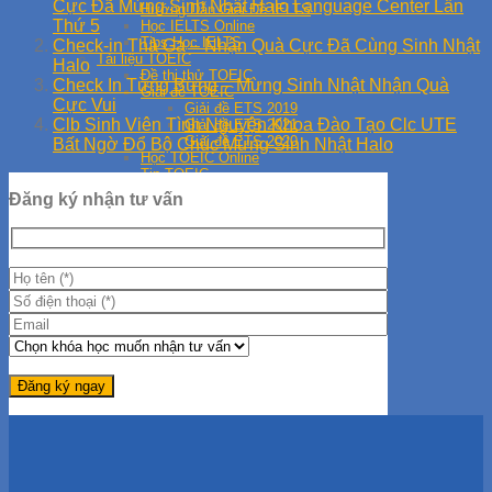
Cực Đã Mừng Sinh Nhật Halo Language Center Lần
Hướng Dẫn Giải Đề IELTS
Thứ 5
Học IELTS Online
Tips Học IELTS
Check-in Thả Ga – Nhận Quà Cực Đã Cùng Sinh Nhật
Tài liệu TOEIC
Halo
Đề thi thử TOEIC
Check In Từng Bừng – Mừng Sinh Nhật Nhận Quà
Giải đề TOEIC
Cực Vui
Giải đề ETS 2019
Clb Sinh Viên Tình Nguyện Khoa Đào Tạo Clc UTE
Giải đề ETS 2021
Giải đề ETS 2020
Bất Ngờ Đổ Bộ Chúc Mừng Sinh Nhật Halo
Học TOEIC Online
Tip TOEIC
Series 30 Ngày Học TOEIC
Đăng ký nhận tư vấn