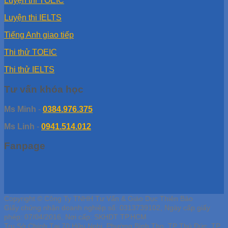
Luyện thi TOEIC
Luyện thi IELTS
Tiếng Anh giao tiếp
Thi thử TOEIC
Thi thử IELTS
Tư vấn khóa học
Ms Minh
-
0384.976.375
Ms Linh
-
0941.514.012
Fanpage
Copyright © Công Ty TNHH Tư Vấn & Giáo Dục Thiên Bảo
Giấy chứng nhận doanh nghiệp số: 0313739102, Ngày cấp giấy
phép: 07/04/2016, Nơi cấp: SKHDT TP.HCM
Trụ Sở Chính Tại 70 Hữu Nghị, Phường Bình Thọ, TP Thủ Đức, TP