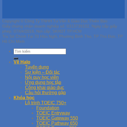
Copyright © Công Ty TNHH Tư Vấn & Giáo Dục Thiên Bảo
Giấy chứng nhận doanh nghiệp số: 0313739102, Ngày cấp giấy
phép: 07/04/2016, Nơi cấp: SKHDT TP.HCM
Trụ Sở Chính Tại 70 Hữu Nghị, Phường Bình Thọ, TP Thủ Đức, TP
Hồ Chí Minh
Về Halo
Tuyển dụng
Sự kiện – Đối tác
Nội quy học viên
Ứng dụng học tập
Công khai giáo dục
Câu hỏi thường gặp
Khóa học
Lộ trình TOEIC 750+
Foundation
TOEIC Entryway
TOEIC Gateway 550
TOEIC Pathway 650