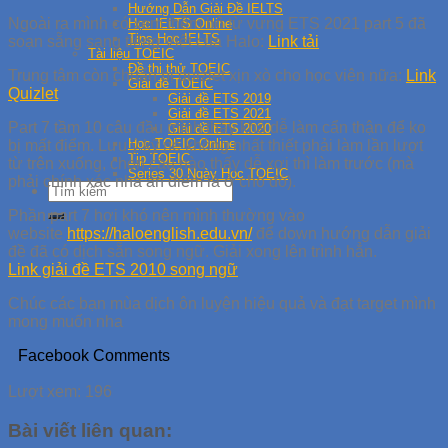
Hướng Dẫn Giải Đề IELTS
Ngoài ra mình có xem thêm bộ từ vựng ETS 2021 part 5 đã
Học IELTS Online
Tips Học IELTS
soạn sẵng sang tiếng Việt của Halo:
Link tải
Tài liệu TOEIC
Đề thi thử TOEIC
Trung tâm còn chuẩn bị quizlet xịn xò cho học viên nữa:
Link
Giải đề TOEIC
Quizlet
Giải đề ETS 2019
Giải đề ETS 2021
Part 7 tầm 10 câu đầu mình thấy khá dễ làm cẩn thận để ko
Giải đề ETS 2020
Học TOEIC Online
bị mất điểm. Lưu ý kỹ nè không nhất thiết phải làm lần lượt
Tip TOEIC
từ trên xuống, chọn câu nào thấy dễ xơi thì làm trước (mà
Series 30 Ngày Học TOEIC
phải chính xác nha ăn điểm là ở chỗ đó).
Phần part 7 hơi khó nên mình thường vào
website
https://haloenglish.edu.vn/
để down hướng dẫn giải
đề đã có dịch sẵn song ngữ. Giải xong lên trình hẳn.
Link giải đề ETS 2010 song ngữ
Chúc các bạn mùa dịch ôn luyện hiệu quả và đạt target mình
mong muốn nha
Facebook Comments
Lượt xem:
196
Bài viết liên quan: