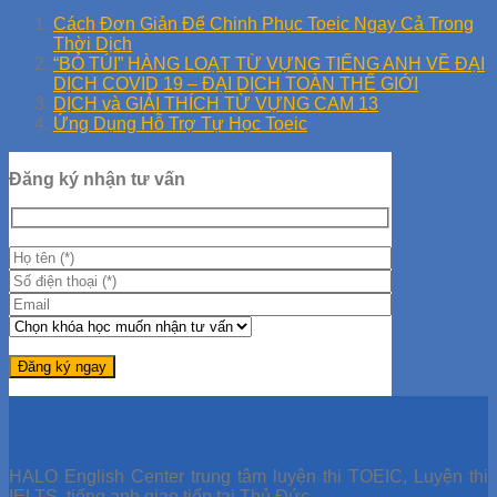
Cách Đơn Giản Để Chinh Phục Toeic Ngay Cả Trong
Thời Dịch
“BỎ TÚI” HÀNG LOẠT TỪ VỰNG TIẾNG ANH VỀ ĐẠI
DỊCH COVID 19 – ĐẠI DỊCH TOÀN THẾ GIỚI
DỊCH và GIẢI THÍCH TỪ VỰNG CAM 13
Ứng Dụng Hỗ Trợ Tự Học Toeic
Đăng ký nhận tư vấn
HALO English Center trung tâm luyện thi TOEIC, Luyện thi
IELTS, tiếng anh giao tiếp tại Thủ Đức.