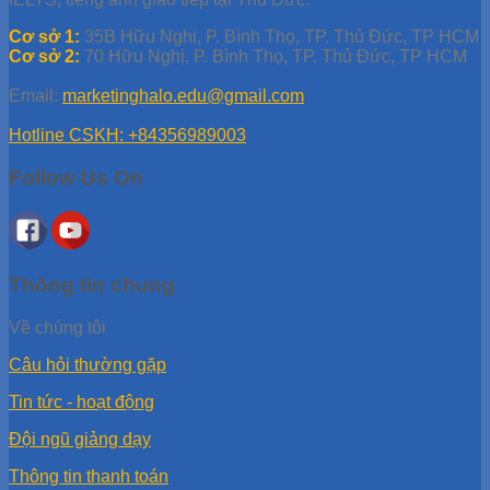
Cơ sở 1:
35B Hữu Nghị, P. Bình Thọ, TP. Thủ Đức, TP HCM
Cơ sở 2:
70 Hữu Nghị, P. Bình Thọ, TP. Thủ Đức, TP HCM
Email:
marketinghalo.edu@gmail.com
Hotline CSKH: +84356989003
Follow Us On
Thông tin chung
Về chúng tôi
Câu hỏi thường gặp
Tin tức - hoạt động
Đội ngũ giảng dạy
Thông tin thanh toán