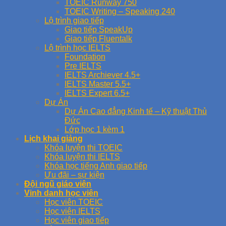
TOEIC Runway 750
TOEIC Writing – Speaking 240
Lộ trình giao tiếp
Giao tiếp SpeakUp
Giao tiếp Fluentalk
Lộ trình học IELTS
Foundation
Pre IELTS
IELTS Archiever 4.5+
IELTS Master 5.5+
IELTS Expert 6.5+
Dự Án
Dự Án Cao đẳng Kinh tế – Kỹ thuật Thủ
Đức
Lớp học 1 kèm 1
Lịch khai giảng
Khóa luyện thi TOEIC
Khóa luyện thi IELTS
Khóa học tiếng Anh giao tiếp
Ưu đãi – sự kiện
Đội ngũ giáo viên
Vinh danh học viên
Học viên TOEIC
Học viên IELTS
Học viên giao tiếp