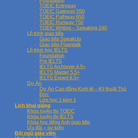
Foundation
TOEIC Entryway
TOEIC Gateway 550
TOEIC Pathway 650
TOEIC Runway 750
TOEIC Writing – Speaking 240
Lộ trình giao tiếp
Giao tiếp SpeakUp
Giao tiếp Fluentalk
Lộ trình học IELTS
Foundation
Pre IELTS
IELTS Archiever 4.5+
IELTS Master 5.5+
IELTS Expert 6.5+
Dự Án
Dự Án Cao đẳng Kinh tế – Kỹ thuật Thủ
Đức
Lớp học 1 kèm 1
Lịch khai giảng
Khóa luyện thi TOEIC
Khóa luyện thi IELTS
Khóa học tiếng Anh giao tiếp
Ưu đãi – sự kiện
Đội ngũ giáo viên