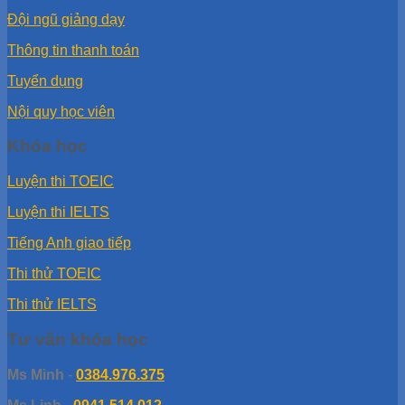
Đội ngũ giảng dạy
Thông tin thanh toán
Tuyển dụng
Nội quy học viên
Khóa học
Luyện thi TOEIC
Luyện thi IELTS
Tiếng Anh giao tiếp
Thi thử TOEIC
Thi thử IELTS
Tư vấn khóa học
Ms Minh
-
0384.976.375