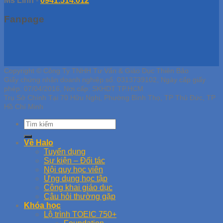
Ms Linh
-
0941.514.012
Fanpage
Copyright © Công Ty TNHH Tư Vấn & Giáo Dục Thiên Bảo
Giấy chứng nhận doanh nghiệp số: 0313739102, Ngày cấp giấy
phép: 07/04/2016, Nơi cấp: SKHDT TP.HCM
Trụ Sở Chính Tại 70 Hữu Nghị, Phường Bình Thọ, TP Thủ Đức, TP
Hồ Chí Minh
Về Halo
Tuyển dụng
Sự kiện – Đối tác
Nội quy học viên
Ứng dụng học tập
Công khai giáo dục
Câu hỏi thường gặp
Khóa học
Lộ trình TOEIC 750+