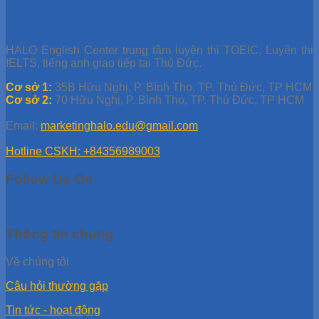
HALO English Center trung tâm luyện thi TOEIC, Luyện thi
IELTS, tiếng anh giao tiếp tại Thủ Đức.
Cơ sở 1:
35B Hữu Nghị, P. Bình Thọ, TP. Thủ Đức, TP HCM
Cơ sở 2:
70 Hữu Nghị, P. Bình Thọ, TP. Thủ Đức, TP HCM
Email:
marketinghalo.edu@gmail.com
Hotline CSKH: +84356989003
Follow Us On
Thông tin chung
Về chúng tôi
Câu hỏi thường gặp
Tin tức - hoạt động