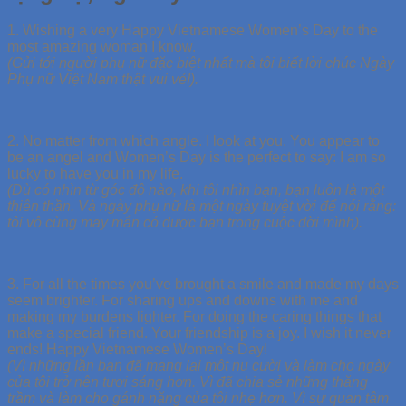
1. Wishing a very Happy Vietnamese Women’s Day to the
most amazing woman I know.
(Gửi tới người phụ nữ đặc biệt nhất mà tôi biết lời chúc Ngày
Phụ nữ Việt Nam thật vui vẻ!).
2. No matter from which angle. I look at you. You appear to
be an angel and Women’s Day is the perfect to say: I am so
lucky to have you in my life.
(Dù có nhìn từ góc độ nào, khi tôi nhìn bạn, bạn luôn là một
thiên thần. Và ngày phụ nữ là một ngày tuyệt vời để nói rằng:
tôi vô cùng may mắn có được bạn trong cuộc đời mình).
3. For all the times you’ve brought a smile and made my days
seem brighter. For sharing ups and downs with me and
making my burdens lighter. For doing the caring things that
make a special friend. Your friendship is a joy. I wish it never
ends! Happy Vietnamese Women’s Day!
(Vì những lần bạn đã mang lại một nụ cười và làm cho ngày
của tôi trở nên tươi sáng hơn. Vì đã chia sẻ những thăng
trầm và làm cho gánh nặng của tôi nhẹ hơn. Vì sự quan tâm