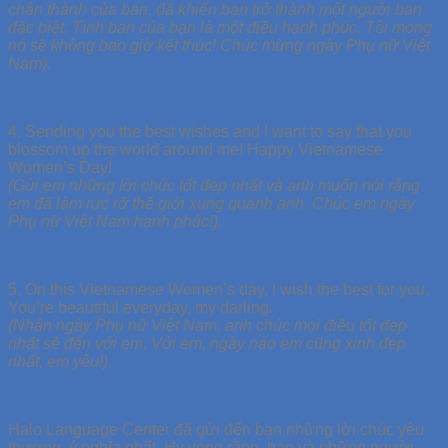
chân thành của bạn, đã khiến bạn trở thành một người bạn
đặc biệt. Tình bạn của bạn là một điều hạnh phúc. Tôi mong
nó sẽ không bao giờ kết thúc! Chúc mừng ngày Phụ nữ Việt
Nam).
4. Sending you the best wishes and I want to say that you
blossom up the world around me! Happy Vietnamese
Women’s Day!
(Gửi em những lời chúc tốt đẹp nhất và anh muốn nói rằng
em đã làm rực rỡ thế giới xung quanh anh. Chúc em ngày
Phụ nữ Việt Nam hạnh phúc!).
5. On this Vietnamese Women’s day, I wish the best for you.
You’re beautiful everyday, my darling.
(Nhân ngày Phụ nữ Việt Nam, anh chúc mọi điều tốt đẹp
nhất sẽ đến với em. Với em, ngày nào em cũng xinh đẹp
nhất, em yêu!).
Halo Language Center đã gửi đến bạn những lời chúc yêu
thương, ý nghĩa nhất. Hy vọng rằng, bạn và những người