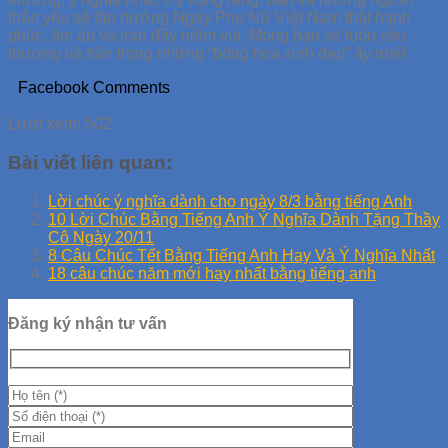
thân yêu sẽ tận hưởng Ngày Phụ Nữ Việt Nam thật hạnh
phúc, ấm áp và tràn đầy niềm vui. Mong bạn sẽ luôn yêu
thương và trân trọng những “bông hoa xinh đẹp” ấy nhé!
Facebook Comments
Lượt xem:
502
Bài viết liên quan:
Lời chúc ý nghĩa dành cho ngày 8/3 bằng tiếng Anh
10 Lời Chúc Bằng Tiếng Anh Ý Nghĩa Dành Tặng Thầy
Cô Ngày 20/11
8 Câu Chúc Tết Bằng Tiếng Anh Hay Và Ý Nghĩa Nhất
18 câu chúc năm mới hay nhất bằng tiếng anh
Đăng ký nhận tư vấn