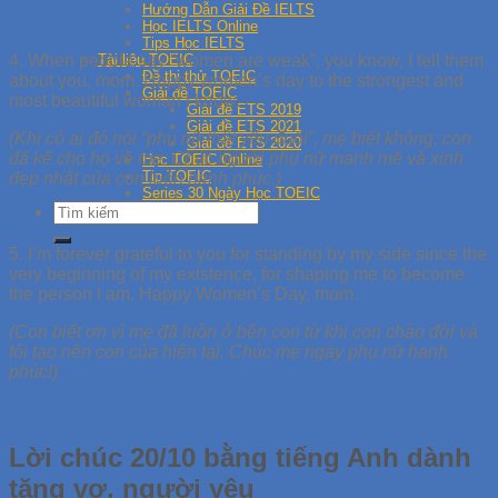
Hướng Dẫn Giải Đề IELTS
Học IELTS Online
Tips Học IELTS
4. When people say “women are weak”, you know, I tell them
Tài liệu TOEIC
Đề thi thử TOEIC
about you, mom. Happy women’s day to the strongest and
Giải đề TOEIC
most beautiful woman I know.
Giải đề ETS 2019
Giải đề ETS 2021
(Khi có ai đó nói “phụ nữ thật yếu đuối”, mẹ biết không, con
Giải đề ETS 2020
đã kể cho họ về mẹ.
Chú
c người phụ nữ mạnh mẽ và xinh
Học TOEIC Online
Tip TOEIC
đẹp nhất của con luôn hạnh phúc.)
Series 30 Ngày Học TOEIC
5. I’m forever grateful to you for standing by my side since the
very beginning of my existence, for shaping me to become
the person I am. Happy Women’s Day, mom.
(Con biết ơn vì mẹ đã luôn ở bên con từ khi con chào đời và
tôi tạo nên con của hiện tại.
Chú
c mẹ ngày phụ nữ hạnh
phúc!)
Lời chúc 20/10 bằng tiếng Anh dành
tặng vợ, người yêu