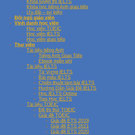
Khóa luyện thi IELTS
Khóa học tiếng Anh giao tiếp
Ưu đãi – sự kiện
Đội ngũ giáo viên
Vinh danh học viên
Học viên TOEIC
Học viên IELTS
Học viên giao tiếp
Thư viện
Tài liệu tiếng Anh
Tiếng Anh Giao Tiếp
Ebook miễn phí
Tài liệu IELTS
Từ Vựng IELTS
Bài mẫu IELTS
Chiến thuật làm bài IELTS
Hướng Dẫn Giải Đề IELTS
Học IELTS Online
Tips Học IELTS
Tài liệu TOEIC
Đề thi thử TOEIC
Giải đề TOEIC
Giải đề ETS 2019
Giải đề ETS 2021
Giải đề ETS 2020