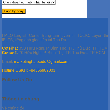
HALO English Center trung tâm luyện thi TOEIC, Luyện thi
IELTS, tiếng anh giao tiếp tại Thủ Đức.
Cơ sở 1:
35B Hữu Nghị, P. Bình Thọ, TP. Thủ Đức, TP HCM
Cơ sở 2:
70 Hữu Nghị, P. Bình Thọ, TP. Thủ Đức, TP HCM
Email:
marketinghalo.edu@gmail.com
Hotline CSKH: +84356989003
Follow Us On
Thông tin chung
Về chúng tôi