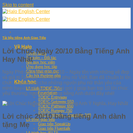
Skip to content
Tài liệu tiếng Anh Giao Tiếp
Về Halo
Lời Chúc Ngày 20/10 Bằng Tiếng Anh
Tuyển dụng
Hay Nhất
Sự kiện – Đối tác
Nội quy học viên
Ứng dụng học tập
Công khai giáo dục
Ngày Phụ nữ Việt Nam 20/10 – Ngày tôn vinh những vẻ đẹp
Câu hỏi thường gặp
và giá trị cao quý của người phụ nữ Việt. Bạn đã chuẩn bị lời
Khóa học
chúc ý nghĩa nào cho những người phụ nữ thân yêu của
mình hay chưa? Hãy để Halo gợi ý giúp bạn top 10 lời chúc
Lộ trình TOEIC 750+
Foundation
yêu thương, ngọt ngào bằng tiếng Anh dưới đây nhé!
TOEIC Entryway
TOEIC Gateway 550
TOEIC Pathway 650
TOEIC Runway 750
Lời chúc 20/10 bằng tiếng Anh dành
TOEIC Writing – Speaking 240
Lộ trình giao tiếp
tặng Mẹ
Giao tiếp SpeakUp
Giao tiếp Fluentalk
Lộ trình học IELTS