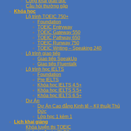
Công khai giáo dục
Câu hỏi thường gặp
Khóa học
Lộ trình TOEIC 750+
Foundation
TOEIC Entryway
TOEIC Gateway 550
TOEIC Pathway 650
TOEIC Runway 750
TOEIC Writing – Speaking 240
Lộ trình giao tiếp
Giao tiếp SpeakUp
Giao tiếp Fluentalk
Lộ trình học IELTS
Foundation
Pre IELTS
Khóa học IELTS 4.5+
Khóa học IELTS 5.5+
Khóa học IELTS 6.5+
Dự Án
Dự Án Cao đẳng Kinh tế – Kỹ thuật Thủ
Đức
Lớp học 1 kèm 1
Lịch khai giảng
Khóa luyện thi TOEIC