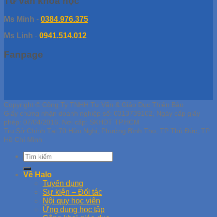
Tư vấn khóa học
Ms Minh
-
0384.976.375
Ms Linh
-
0941.514.012
Fanpage
Copyright © Công Ty TNHH Tư Vấn & Giáo Dục Thiên Bảo
Giấy chứng nhận doanh nghiệp số: 0313739102, Ngày cấp giấy
phép: 07/04/2016, Nơi cấp: SKHDT TP.HCM
Trụ Sở Chính Tại 70 Hữu Nghị, Phường Bình Thọ, TP Thủ Đức, TP
Hồ Chí Minh
Về Halo
Tuyển dụng
Sự kiện – Đối tác
Nội quy học viên
Ứng dụng học tập