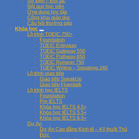
Sự kiện – Đối tác
Nội quy học viên
Ứng dụng học tập
Công khai giáo dục
Câu hỏi thường gặp
Khóa học
Lộ trình TOEIC 750+
Foundation
TOEIC Entryway
TOEIC Gateway 550
TOEIC Pathway 650
TOEIC Runway 750
TOEIC Writing – Speaking 240
Lộ trình giao tiếp
Giao tiếp SpeakUp
Giao tiếp Fluentalk
Lộ trình học IELTS
Foundation
Pre IELTS
Khóa học IELTS 4.5+
Khóa học IELTS 5.5+
Khóa học IELTS 6.5+
Dự Án
Dự Án Cao đẳng Kinh tế – Kỹ thuật Thủ
Đức