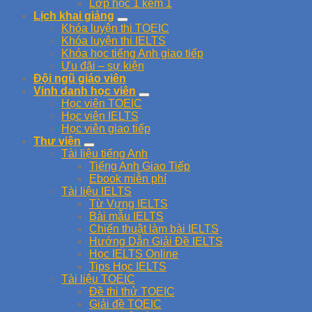
Lớp học 1 kèm 1
Lịch khai giảng
Khóa luyện thi TOEIC
Khóa luyện thi IELTS
Khóa học tiếng Anh giao tiếp
Ưu đãi – sự kiện
Đội ngũ giáo viên
Vinh danh học viên
Học viên TOEIC
Học viên IELTS
Học viên giao tiếp
Thư viện
Tài liệu tiếng Anh
Tiếng Anh Giao Tiếp
Ebook miễn phí
Tài liệu IELTS
Từ Vựng IELTS
Bài mẫu IELTS
Chiến thuật làm bài IELTS
Hướng Dẫn Giải Đề IELTS
Học IELTS Online
Tips Học IELTS
Tài liệu TOEIC
Đề thi thử TOEIC
Giải đề TOEIC