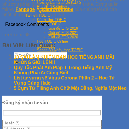
Hướng Dẫn Giải Đề IELTS
phương pháp luyện nghe nâng cao hơn nhé. Đừng quên
Học IELTS Online
follow
Fanpage
và
Kênh Youtube
của chúng tôi để cập
Tips Học IELTS
nhật những thông tin mới nhất.
Tài liệu TOEIC
Đề thi thử TOEIC
Facebook Comments
Giải đề TOEIC
Giải đề ETS 2019
Giải đề ETS 2021
Lượt xem:
68
Giải đề ETS 2020
Học TOEIC Online
Bài Viết Liên Quan:
Tip TOEIC
Series 30 Ngày Học TOEIC
10 SAI LẦM KHIẾN BẠN HỌC TIẾNG ANH MÃI
KHÔNG GIỎI LÊN!!
Quy Tắc Phát Âm Plap T Trong Tiếng Anh Mỹ
Không Phải Ai Cũng Biết
List từ vựng về Virus Corona Phần 2 – Học Từ
Vựng Cùng Halo
5 Cụm Từ Tiếng Anh Chữ Một Đằng, Nghĩa Một Nẻo
Đăng ký nhận tư vấn