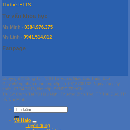
Thi thử IELTS
Tư vấn khóa học
Ms Minh
-
0384.976.375
Ms Linh
-
0941.514.012
Fanpage
Copyright © Công Ty TNHH Tư Vấn & Giáo Dục Thiên Bảo
Giấy chứng nhận doanh nghiệp số: 0313739102, Ngày cấp giấy
phép: 07/04/2016, Nơi cấp: SKHDT TP.HCM
Trụ Sở Chính Tại 70 Hữu Nghị, Phường Bình Thọ, TP Thủ Đức, TP
Hồ Chí Minh
Về Halo
Tuyển dụng