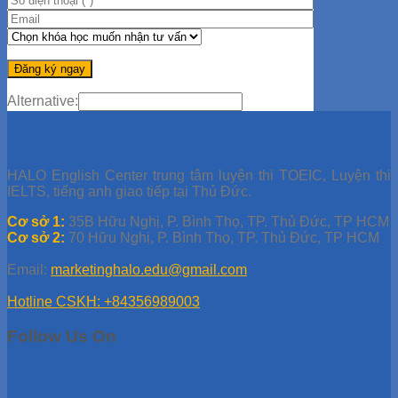
Alternative:
HALO English Center trung tâm luyện thi TOEIC, Luyện thi
IELTS, tiếng anh giao tiếp tại Thủ Đức.
Cơ sở 1:
35B Hữu Nghị, P. Bình Thọ, TP. Thủ Đức, TP HCM
Cơ sở 2:
70 Hữu Nghị, P. Bình Thọ, TP. Thủ Đức, TP HCM
Email:
marketinghalo.edu@gmail.com
Hotline CSKH: +84356989003
Follow Us On