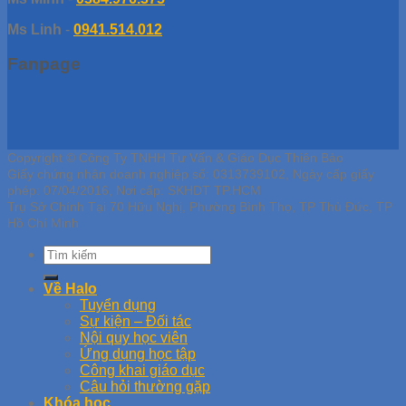
Ms Linh
-
0941.514.012
Fanpage
Copyright © Công Ty TNHH Tư Vấn & Giáo Dục Thiên Bảo
Giấy chứng nhận doanh nghiệp số: 0313739102, Ngày cấp giấy
phép: 07/04/2016, Nơi cấp: SKHDT TP.HCM
Trụ Sở Chính Tại 70 Hữu Nghị, Phường Bình Thọ, TP Thủ Đức, TP
Hồ Chí Minh
Về Halo
Tuyển dụng
Sự kiện – Đối tác
Nội quy học viên
Ứng dụng học tập
Công khai giáo dục
Câu hỏi thường gặp
Khóa học