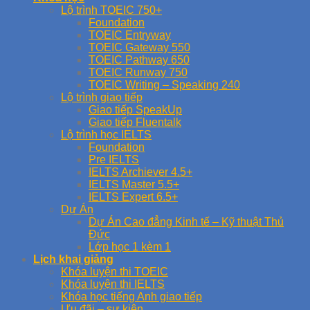
Lộ trình TOEIC 750+
Foundation
TOEIC Entryway
TOEIC Gateway 550
TOEIC Pathway 650
TOEIC Runway 750
TOEIC Writing – Speaking 240
Lộ trình giao tiếp
Giao tiếp SpeakUp
Giao tiếp Fluentalk
Lộ trình học IELTS
Foundation
Pre IELTS
IELTS Archiever 4.5+
IELTS Master 5.5+
IELTS Expert 6.5+
Dự Án
Dự Án Cao đẳng Kinh tế – Kỹ thuật Thủ
Đức
Lớp học 1 kèm 1
Lịch khai giảng
Khóa luyện thi TOEIC
Khóa luyện thi IELTS
Khóa học tiếng Anh giao tiếp
Ưu đãi – sự kiện