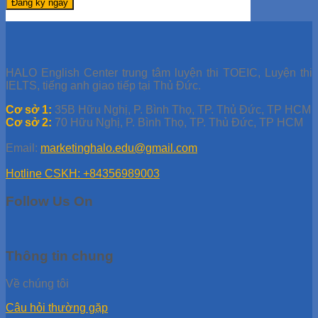
HALO English Center trung tâm luyện thi TOEIC, Luyện thi
IELTS, tiếng anh giao tiếp tại Thủ Đức.
Cơ sở 1:
35B Hữu Nghị, P. Bình Thọ, TP. Thủ Đức, TP HCM
Cơ sở 2:
70 Hữu Nghị, P. Bình Thọ, TP. Thủ Đức, TP HCM
Email:
marketinghalo.edu@gmail.com
Hotline CSKH: +84356989003
Follow Us On
Thông tin chung
Về chúng tôi
Câu hỏi thường gặp