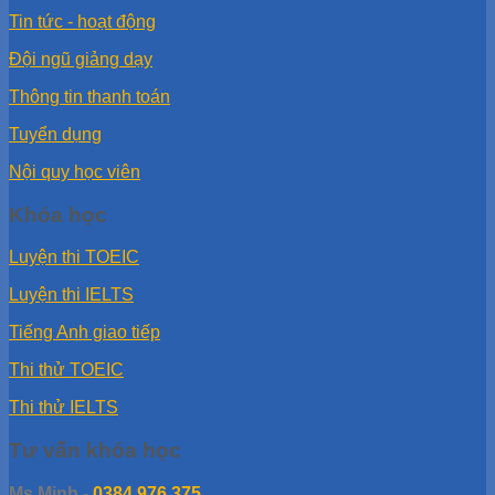
Tin tức - hoạt động
Đội ngũ giảng dạy
Thông tin thanh toán
Tuyển dụng
Nội quy học viên
Khóa học
Luyện thi TOEIC
Luyện thi IELTS
Tiếng Anh giao tiếp
Thi thử TOEIC
Thi thử IELTS
Tư vấn khóa học
Ms Minh
-
0384.976.375