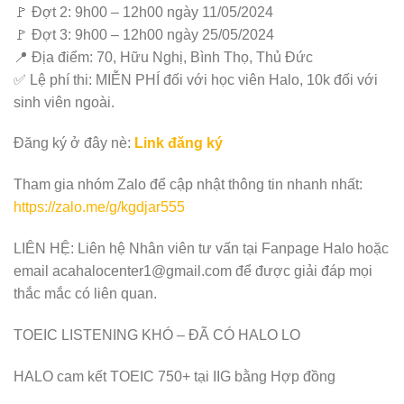
🚩 Đợt 2: 9h00 – 12h00 ngày 11/05/2024
🚩 Đợt 3: 9h00 – 12h00 ngày 25/05/2024
📍 Địa điểm: 70, Hữu Nghị, Bình Thọ, Thủ Đức
✅ Lệ phí thi: MIỄN PHÍ đối với học viên Halo, 10k đối với
sinh viên ngoài.
Đăng ký ở đây nè:
Link đăng ký
Tham gia nhóm Zalo để cập nhật thông tin nhanh nhất:
https://zalo.me/g/kgdjar555
LIÊN HỆ: Liên hệ Nhân viên tư vấn tại Fanpage Halo hoặc
email acahalocenter1@gmail.com để được giải đáp mọi
thắc mắc có liên quan.
TOEIC LISTENING KHÓ – ĐÃ CÓ HALO LO
HALO cam kết TOEIC 750+ tại IIG bằng Hợp đồng