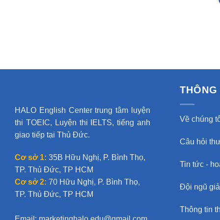
THÔNG 
HALO English Center trung tâm luyện
Về chúng tô
thi TOEIC, Luyện thi IELTS, tiếng anh
giao tiếp tại Thủ Đức.
Câu hỏi th
Cơ sở 1:
35B Hữu Nghị, P. Bình Thọ,
Tin tức - h
TP. Thủ Đức, TP HCM
Cơ sở 2:
70 Hữu Nghị, P. Bình Thọ,
Đội ngũ gi
TP. Thủ Đức, TP HCM
Thông tin t
Email:
marketinghalo.edu@gmail.com