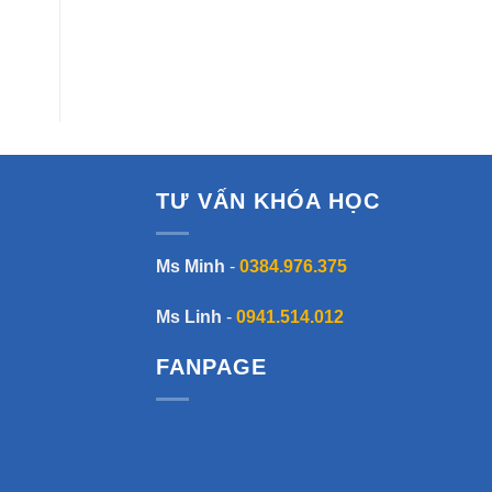
TƯ VẤN KHÓA HỌC
Ms Minh
-
0384.976.375
Ms Linh
-
0941.514.012
FANPAGE