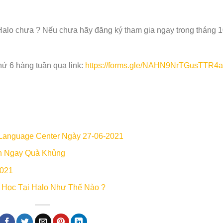
 Halo chưa ? Nếu chưa hãy đăng ký tham gia ngay trong tháng 
ứ 6 hàng tuần qua link:
https://forms.gle/NAHN9NrTGusTTR4
o Language Center Ngày 27-06-2021
ận Ngay Quà Khủng
2021
 Học Tại Halo Như Thế Nào ?