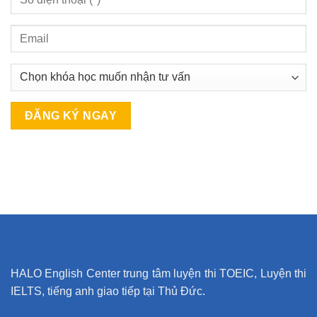
A
l
t
e
r
n
a
t
HALO English Center trung tâm luyện thi TOEIC, Luyện thi
i
IELTS, tiếng anh giao tiếp tại Thủ Đức.
v
e