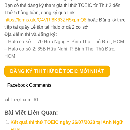
Bạn có thể đăng ký tham gia thi thử TOEIC từ Thứ 2 đến
Thứ 5 hàng tuần, đăng ký qua link
https://forms.gle/Q4VRf8K63ZH5xpmQ8
hoặc Đăng ký trực
tiếp tại quầy Lễ tân tại Halo ở cả 2 cơ sở
Địa điểm thi và đăng ký:
– Halo cơ sở 1: 70 Hữu Nghị, P. Bình Thọ, Thủ Đức, HCM
– Halo cơ sở 2: 35B Hữu Nghị, P. Bình Thọ, Thủ Đức,
HCM
ĐĂNG KÝ THI THỬ ĐỀ TOEIC MỚI NHẤT
Facebook Comments
Lượt xem:
61
Bài Viết Liên Quan:
Kết quả thi thử TOEIC ngày 26/07/2020 tại Anh Ngữ
Halo