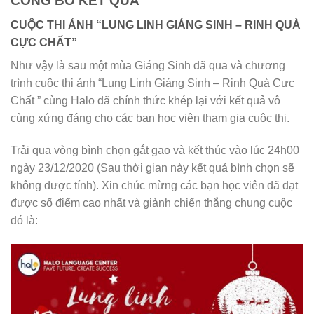
CÔNG BỐ KẾT QUẢ
CUỘC THI ẢNH “LUNG LINH GIÁNG SINH – RINH QUÀ
CỰC CHẤT”
Như vậy là sau một mùa Giáng Sinh đã qua và chương
trình cuộc thi ảnh “Lung Linh Giáng Sinh – Rinh Quà Cực
Chất ” cùng Halo đã chính thức khép lại với kết quả vô
cùng xứng đáng cho các bạn học viên tham gia cuộc thi.
Trải qua vòng bình chọn gắt gao và kết thúc vào lúc 24h00
ngày 23/12/2020 (Sau thời gian này kết quả bình chọn sẽ
không được tính). Xin chúc mừng các bạn học viên đã đạt
được số điểm cao nhất và giành chiến thắng chung cuộc
đó là: