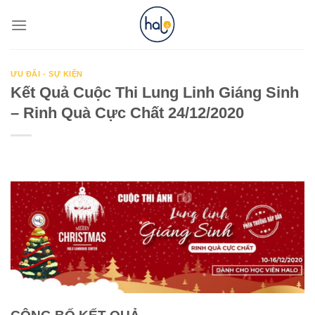
Skip
to
content
ƯU ĐÃI - SỰ KIỆN
Kết Quả Cuộc Thi Lung Linh Giáng Sinh
– Rinh Quà Cực Chất 24/12/2020