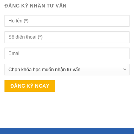
ĐĂNG KÝ NHẬN TƯ VẤN
A
l
t
e
r