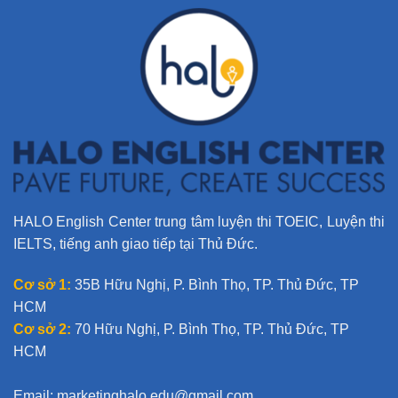
n
a
t
i
v
e
:
HALO English Center trung tâm luyện thi TOEIC, Luyện thi
IELTS, tiếng anh giao tiếp tại Thủ Đức.
Cơ sở 1:
35B Hữu Nghị, P. Bình Thọ, TP. Thủ Đức, TP
HCM
Cơ sở 2:
70 Hữu Nghị, P. Bình Thọ, TP. Thủ Đức, TP
HCM
Email:
marketinghalo.edu@gmail.com