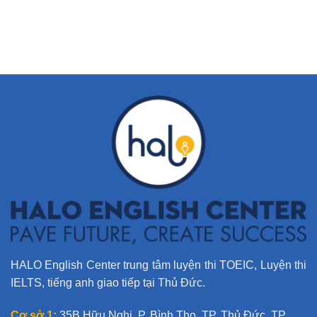
A
l
t
e
r
n
a
t
i
v
e
:
HALO English Center trung tâm luyện thi TOEIC, Luyện thi
IELTS, tiếng anh giao tiếp tại Thủ Đức.
Cơ sở 1:
35B Hữu Nghị, P. Bình Thọ, TP. Thủ Đức, TP