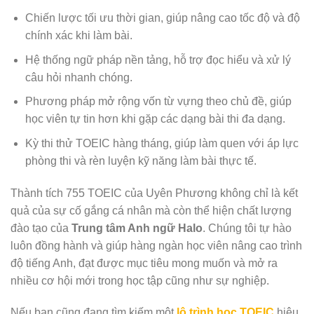
Chiến lược tối ưu thời gian, giúp nâng cao tốc độ và độ
chính xác khi làm bài.
Hệ thống ngữ pháp nền tảng, hỗ trợ đọc hiểu và xử lý
câu hỏi nhanh chóng.
Phương pháp mở rộng vốn từ vựng theo chủ đề, giúp
học viên tự tin hơn khi gặp các dạng bài thi đa dạng.
Kỳ thi thử TOEIC hàng tháng, giúp làm quen với áp lực
phòng thi và rèn luyện kỹ năng làm bài thực tế.
Thành tích 755 TOEIC của Uyên Phương không chỉ là kết
quả của sự cố gắng cá nhân mà còn thể hiện chất lượng
đào tạo của
Trung tâm Anh ngữ Halo
. Chúng tôi tự hào
luôn đồng hành và giúp hàng ngàn học viên nâng cao trình
độ tiếng Anh, đạt được mục tiêu mong muốn và mở ra
nhiều cơ hội mới trong học tập cũng như sự nghiệp.
Nếu bạn cũng đang tìm kiếm một
lộ trình học TOEIC
hiệu