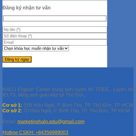
Hướng Dẫn Giải Đề IELTS
Học IELTS Online
Đăng ký nhận tư vấn
Tips Học IELTS
Tài liệu TOEIC
Đề thi thử TOEIC
Giải đề TOEIC
Giải đề ETS 2019
Giải đề ETS 2021
Giải đề ETS 2020
Học TOEIC Online
Tip TOEIC
Series 30 Ngày Học TOEIC
HALO English Center trung tâm luyện thi TOEIC, Luyện thi
IELTS, tiếng anh giao tiếp tại Thủ Đức.
Cơ sở 1:
35B Hữu Nghị, P. Bình Thọ, TP. Thủ Đức, TP HCM
Cơ sở 2:
70 Hữu Nghị, P. Bình Thọ, TP. Thủ Đức, TP HCM
Email:
marketinghalo.edu@gmail.com
Hotline CSKH: +84356989003