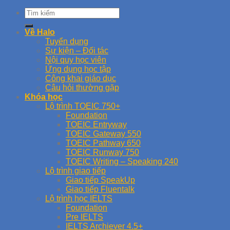
Về Halo
Tuyển dụng
Sự kiện – Đối tác
Nội quy học viên
Ứng dụng học tập
Công khai giáo dục
Câu hỏi thường gặp
Khóa học
Lộ trình TOEIC 750+
Foundation
TOEIC Entryway
TOEIC Gateway 550
TOEIC Pathway 650
TOEIC Runway 750
TOEIC Writing – Speaking 240
Lộ trình giao tiếp
Giao tiếp SpeakUp
Giao tiếp Fluentalk
Lộ trình học IELTS
Foundation
Pre IELTS
IELTS Archiever 4.5+