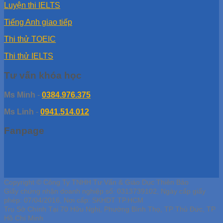
Luyện thi IELTS
Tiếng Anh giao tiếp
Thi thử TOEIC
Thi thử IELTS
Tư vấn khóa học
Ms Minh
-
0384.976.375
Ms Linh
-
0941.514.012
Fanpage
Copyright © Công Ty TNHH Tư Vấn & Giáo Dục Thiên Bảo
Giấy chứng nhận doanh nghiệp số: 0313739102, Ngày cấp giấy
phép: 07/04/2016, Nơi cấp: SKHDT TP.HCM
Trụ Sở Chính Tại 70 Hữu Nghị, Phường Bình Thọ, TP Thủ Đức, TP
Hồ Chí Minh