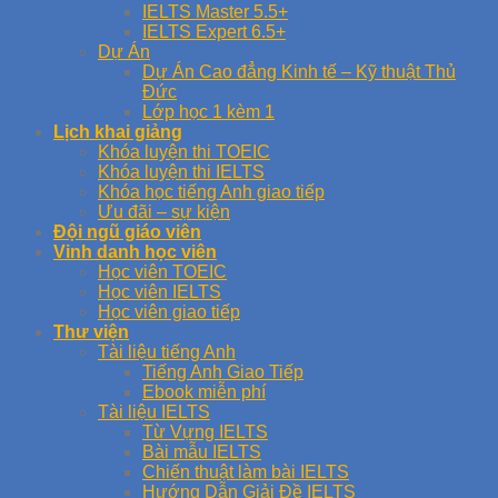
IELTS Master 5.5+
IELTS Expert 6.5+
Dự Án
Dự Án Cao đẳng Kinh tế – Kỹ thuật Thủ
Đức
Lớp học 1 kèm 1
Lịch khai giảng
Khóa luyện thi TOEIC
Khóa luyện thi IELTS
Khóa học tiếng Anh giao tiếp
Ưu đãi – sự kiện
Đội ngũ giáo viên
Vinh danh học viên
Học viên TOEIC
Học viên IELTS
Học viên giao tiếp
Thư viện
Tài liệu tiếng Anh
Tiếng Anh Giao Tiếp
Ebook miễn phí
Tài liệu IELTS
Từ Vựng IELTS
Bài mẫu IELTS
Chiến thuật làm bài IELTS
Hướng Dẫn Giải Đề IELTS