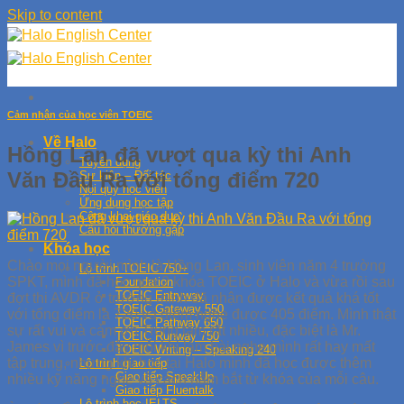
Skip to content
Cảm nhận của học viên TOEIC
Về Halo
Hồng Lan đã vượt qua kỳ thi Anh
Tuyển dụng
Văn Đầu Ra với tổng điểm 720
Sự kiện – Đối tác
Nội quy học viên
Ứng dụng học tập
Công khai giáo dục
Câu hỏi thường gặp
Khóa học
Chào mọi người mình là Hồng Lan, sinh viên năm 4 trường
Lộ trình TOEIC 750+
SPKT, mình đã học qua 2 khóa TOEIC ở Halo và vừa rồi sau
Foundation
TOEIC Entryway
đợt thi AVDR ở trường mình đã nhận được kết quả khá tốt
TOEIC Gateway 550
với tổng điểm là 720 và điểm nghe được 405 điểm. Mình thật
TOEIC Pathway 650
sự rất vui và cảm ơn Trung tâm rất nhiều, đặc biệt là Mr.
TOEIC Runway 750
James vì trước đây mỗi khi làm bài nghe mình rất hay mất
TOEIC Writing – Speaking 240
tập trung, nhưng khi học tại Halo mình đã học được thêm
Lộ trình giao tiếp
Giao tiếp SpeakUp
nhiều kỹ năng nghe và cách nắm bắt từ khóa của mỗi câu.
Giao tiếp Fluentalk
Lộ trình học IELTS