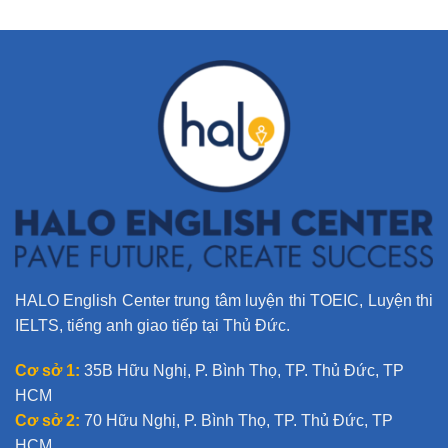
e
r
n
a
t
i
v
e
:
HALO English Center trung tâm luyện thi TOEIC, Luyện thi
IELTS, tiếng anh giao tiếp tại Thủ Đức.
Cơ sở 1:
35B Hữu Nghị, P. Bình Thọ, TP. Thủ Đức, TP
HCM
Cơ sở 2:
70 Hữu Nghị, P. Bình Thọ, TP. Thủ Đức, TP
HCM