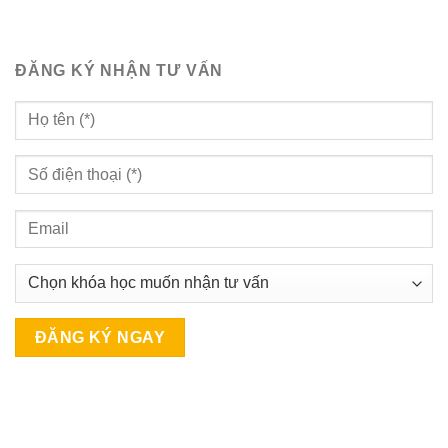
ĐĂNG KÝ NHẬN TƯ VẤN
A
l
t