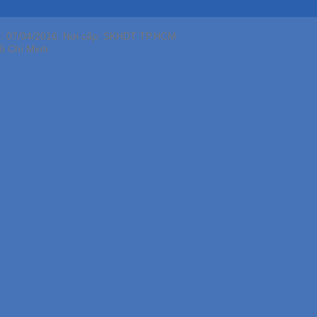
p: 07/04/2016, Nơi cấp: SKHDT TP.HCM
ồ Chí Minh