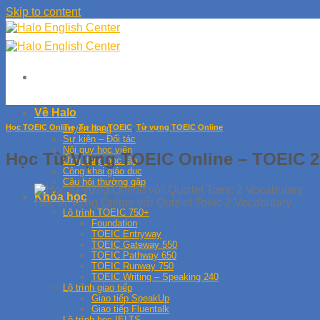
Skip to content
Về Halo
Học TOEIC Online
,
Tự học TOEIC
,
Từ vựng TOEIC Online
Tuyển dụng
Sự kiện – Đối tác
Nội quy học viên
Học Từ Vựng TOEIC Online – TOEIC 2 
Ứng dụng học tập
Công khai giáo dục
Câu hỏi thường gặp
Khóa học
Học từ vựng Online với Quizlet Toeic 2 Vocabulary
Lộ trình TOEIC 750+
Foundation
TOEIC Entryway
TOEIC Gateway 550
TOEIC Pathway 650
TOEIC Runway 750
TOEIC Writing – Speaking 240
Lộ trình giao tiếp
Giao tiếp SpeakUp
Giao tiếp Fluentalk
Lộ trình học IELTS