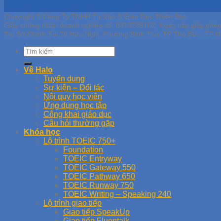
Copyright © Công Ty TNHH Tư Vấn & Giáo Dục Thiên Bảo
Giấy chứng nhận doanh nghiệp số: 0313739102, Ngày cấp giấy phé
Trụ Sở Chính Tại 70 Hữu Nghị, Phường Bình Thọ, TP Thủ Đức, TP H
Về Halo
Tuyển dụng
Sự kiện – Đối tác
Nội quy học viên
Ứng dụng học tập
Công khai giáo dục
Câu hỏi thường gặp
Khóa học
Lộ trình TOEIC 750+
Foundation
TOEIC Entryway
TOEIC Gateway 550
TOEIC Pathway 650
TOEIC Runway 750
TOEIC Writing – Speaking 240
Lộ trình giao tiếp
Giao tiếp SpeakUp
Giao tiếp Fluentalk