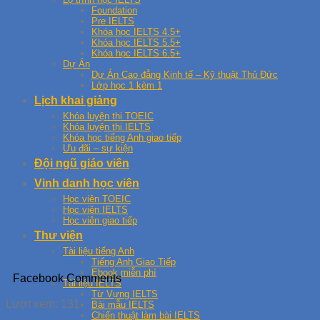
Foundation
Pre IELTS
Khóa học IELTS 4.5+
Khóa học IELTS 5.5+
Khóa học IELTS 6.5+
Dự Án
Dự Án Cao đẳng Kinh tế – Kỹ thuật Thủ Đức
Lớp học 1 kèm 1
Lịch khai giảng
Khóa luyện thi TOEIC
Khóa luyện thi IELTS
Khóa học tiếng Anh giao tiếp
Ưu đãi – sự kiện
Đội ngũ giáo viên
Vinh danh học viên
Học viên TOEIC
Học viên IELTS
Học viên giao tiếp
Thư viện
Tài liệu tiếng Anh
Tiếng Anh Giao Tiếp
Ebook miễn phí
Facebook Comments
Tài liệu IELTS
Từ Vựng IELTS
Lượt xem:
131
Bài mẫu IELTS
Chiến thuật làm bài IELTS