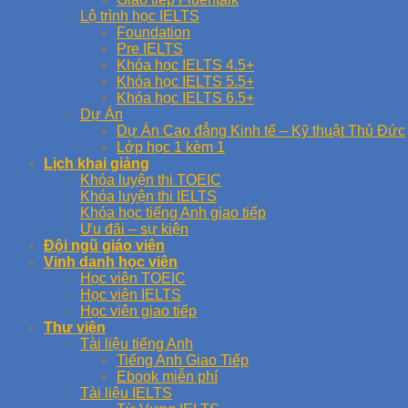
Lộ trình học IELTS
Foundation
Pre IELTS
Khóa học IELTS 4.5+
Khóa học IELTS 5.5+
Khóa học IELTS 6.5+
Dự Án
Dự Án Cao đẳng Kinh tế – Kỹ thuật Thủ Đức
Lớp học 1 kèm 1
Lịch khai giảng
Khóa luyện thi TOEIC
Khóa luyện thi IELTS
Khóa học tiếng Anh giao tiếp
Ưu đãi – sự kiện
Đội ngũ giáo viên
Vinh danh học viên
Học viên TOEIC
Học viên IELTS
Học viên giao tiếp
Thư viện
Tài liệu tiếng Anh
Tiếng Anh Giao Tiếp
Ebook miễn phí
Tài liệu IELTS