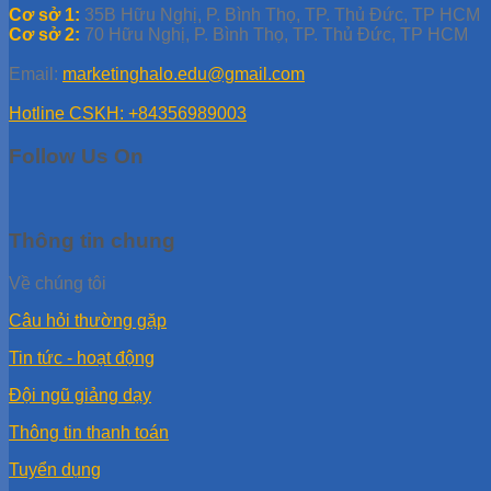
Cơ sở 1:
35B Hữu Nghị, P. Bình Thọ, TP. Thủ Đức, TP HCM
Cơ sở 2:
70 Hữu Nghị, P. Bình Thọ, TP. Thủ Đức, TP HCM
Email:
marketinghalo.edu@gmail.com
Hotline CSKH: +84356989003
Follow Us On
Thông tin chung
Về chúng tôi
Câu hỏi thường gặp
Tin tức - hoạt động
Đội ngũ giảng dạy
Thông tin thanh toán
Tuyển dụng