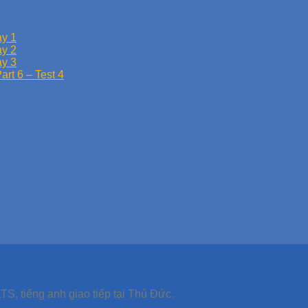
y 1
y 2
y 3
rt 6 – Test 4
TS, tiếng anh giao tiếp tại Thủ Đức.