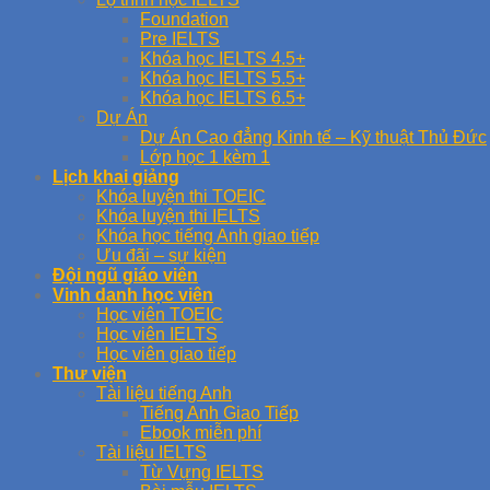
Foundation
Pre IELTS
Khóa học IELTS 4.5+
Khóa học IELTS 5.5+
Khóa học IELTS 6.5+
Dự Án
Dự Án Cao đẳng Kinh tế – Kỹ thuật Thủ Đức
Lớp học 1 kèm 1
Lịch khai giảng
Khóa luyện thi TOEIC
Khóa luyện thi IELTS
Khóa học tiếng Anh giao tiếp
Ưu đãi – sự kiện
Đội ngũ giáo viên
Vinh danh học viên
Học viên TOEIC
Học viên IELTS
Học viên giao tiếp
Thư viện
Tài liệu tiếng Anh
Tiếng Anh Giao Tiếp
Ebook miễn phí
Tài liệu IELTS
Từ Vựng IELTS