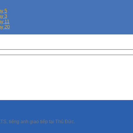
y 5
y 3
y 11
ay 20
TS, tiếng anh giao tiếp tại Thủ Đức.