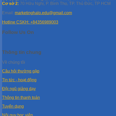
Cơ sở 2:
70 Hữu Nghị, P. Bình Thọ, TP. Thủ Đức, TP HCM
Email:
marketinghalo.edu@gmail.com
Hotline CSKH: +84356989003
Follow Us On
Thông tin chung
Về chúng tôi
Câu hỏi thường gặp
Tin tức - hoạt động
Đội ngũ giảng dạy
Thông tin thanh toán
Tuyển dụng
Nội quy học viên