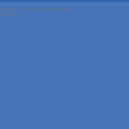
p: 07/04/2016, Nơi cấp: SKHDT TP.HCM
ồ Chí Minh