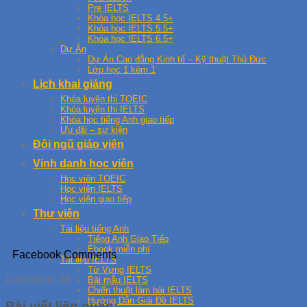
Pre IELTS
Khóa học IELTS 4.5+
Khóa học IELTS 5.5+
Khóa học IELTS 6.5+
Dự Án
Dự Án Cao đẳng Kinh tế – Kỹ thuật Thủ Đức
Lớp học 1 kèm 1
Lịch khai giảng
Khóa luyện thi TOEIC
Khóa luyện thi IELTS
Khóa học tiếng Anh giao tiếp
Ưu đãi – sự kiện
Đội ngũ giáo viên
Vinh danh học viên
Học viên TOEIC
Học viên IELTS
Học viên giao tiếp
Thư viện
Tài liệu tiếng Anh
Tiếng Anh Giao Tiếp
Ebook miễn phí
Facebook Comments
Tài liệu IELTS
Từ Vựng IELTS
Lượt xem:
38
Bài mẫu IELTS
Chiến thuật làm bài IELTS
Hướng Dẫn Giải Đề IELTS
Bài viết liên quan: