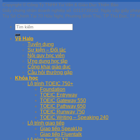
Copyright © Công Ty TNHH Tư Vấn & Giáo Dục Thiên Bảo
Giấy chứng nhận doanh nghiệp số: 0313739102, Ngày cấp giấy phé
Trụ Sở Chính Tại 70 Hữu Nghị, Phường Bình Thọ, TP Thủ Đức, TP H
Về Halo
Tuyển dụng
Sự kiện – Đối tác
Nội quy học viên
Ứng dụng học tập
Công khai giáo dục
Câu hỏi thường gặp
Khóa học
Lộ trình TOEIC 750+
Foundation
TOEIC Entryway
TOEIC Gateway 550
TOEIC Pathway 650
TOEIC Runway 750
TOEIC Writing – Speaking 240
Lộ trình giao tiếp
Giao tiếp SpeakUp
Giao tiếp Fluentalk
Lộ trình học IELTS