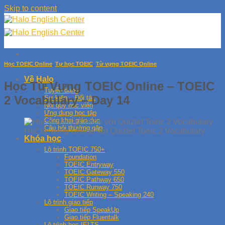
Skip to content
Học TOEIC Online
,
Tự học TOEIC
,
Từ vựng TOEIC Online
Về Halo
Học Từ Vựng TOEIC Online – TOEIC
Tuyển dụng
2 Vocabulary – Day 14
Sự kiện – Đối tác
Nội quy học viên
Ứng dụng học tập
Công khai giáo dục
Câu hỏi thường gặp
Học từ vựng Online với Quizlet Toeic 2 Vocabulary
Khóa học
Lộ trình TOEIC 750+
Foundation
TOEIC Entryway
TOEIC Gateway 550
TOEIC Pathway 650
TOEIC Runway 750
TOEIC Writing – Speaking 240
Lộ trình giao tiếp
Giao tiếp SpeakUp
Giao tiếp Fluentalk
Lộ trình học IELTS