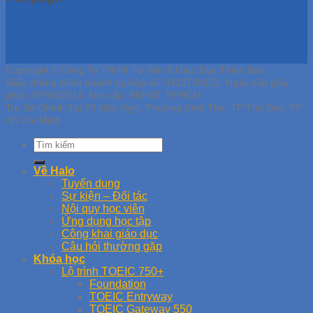
Copyright © Công Ty TNHH Tư Vấn & Giáo Dục Thiên Bảo
Giấy chứng nhận doanh nghiệp số: 0313739102, Ngày cấp giấy
phép: 07/04/2016, Nơi cấp: SKHDT TP.HCM
Trụ Sở Chính Tại 70 Hữu Nghị, Phường Bình Thọ, TP Thủ Đức, TP
Hồ Chí Minh
Về Halo
Tuyển dụng
Sự kiện – Đối tác
Nội quy học viên
Ứng dụng học tập
Công khai giáo dục
Câu hỏi thường gặp
Khóa học
Lộ trình TOEIC 750+
Foundation
TOEIC Entryway
TOEIC Gateway 550