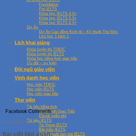
Foundation
Pre IELTS
Khóa học IELTS 4.5+
Khóa học IELTS 5.5+
Khóa học IELTS 6.5+
Dự Án
Dự Án Cao đẳng Kinh tế – Kỹ thuật Thủ Đức
Lớp học 1 kèm 1
Lịch khai giảng
Khóa luyện thi TOEIC
Khóa luyện thi IELTS
Khóa học tiếng Anh giao tiếp
Ưu đãi – sự kiện
Đội ngũ giáo viên
Vinh danh học viên
Học viên TOEIC
Học viên IELTS
Học viên giao tiếp
Thư viện
Tài liệu tiếng Anh
Facebook Comments
Tiếng Anh Giao Tiếp
Ebook miễn phí
Tài liệu IELTS
Lượt xem:
46
Từ Vựng IELTS
Bài mẫu IELTS
Bài viết liên quan:
Chiến thuật làm bài IELTS