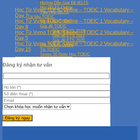
Hướng Dẫn Giải Đề IELTS
Học IELTS Online
Học Từ Vựng TOEIC Online – TOEIC 1 Vocabulary –
Tips Học IELTS
Day 7
Tài liệu TOEIC
Học Từ Vựng TOEIC Online – TOEIC 1 Vocabulary –
Đề thi thử TOEIC
Giải đề TOEIC
Day 8
Giải đề ETS 2019
Học Từ Vựng TOEIC Online – TOEIC 2 Vocabulary –
Giải đề ETS 2021
Day 5
Giải đề ETS 2020
Học Từ Vựng TOEIC Online – TOEIC 2 Vocabulary –
Học TOEIC Online
Day 15
Tip TOEIC
Series 30 Ngày Học TOEIC
Đăng ký nhận tư vấn