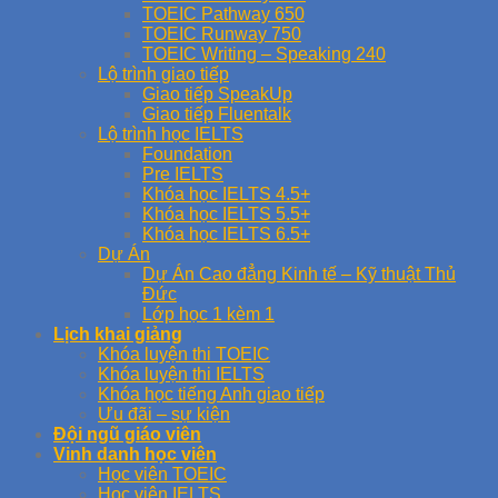
TOEIC Pathway 650
TOEIC Runway 750
TOEIC Writing – Speaking 240
Lộ trình giao tiếp
Giao tiếp SpeakUp
Giao tiếp Fluentalk
Lộ trình học IELTS
Foundation
Pre IELTS
Khóa học IELTS 4.5+
Khóa học IELTS 5.5+
Khóa học IELTS 6.5+
Dự Án
Dự Án Cao đẳng Kinh tế – Kỹ thuật Thủ
Đức
Lớp học 1 kèm 1
Lịch khai giảng
Khóa luyện thi TOEIC
Khóa luyện thi IELTS
Khóa học tiếng Anh giao tiếp
Ưu đãi – sự kiện
Đội ngũ giáo viên
Vinh danh học viên
Học viên TOEIC
Học viên IELTS