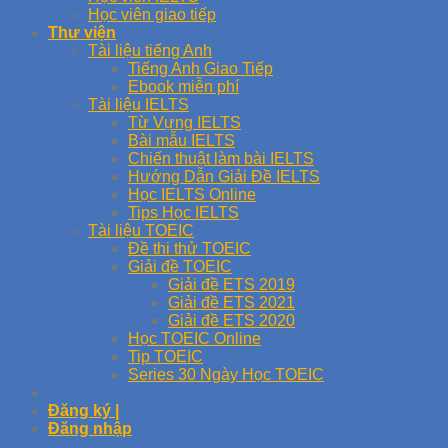
Học viên giao tiếp
Thư viện
Tài liệu tiếng Anh
Tiếng Anh Giao Tiếp
Ebook miễn phí
Tài liệu IELTS
Từ Vựng IELTS
Bài mẫu IELTS
Chiến thuật làm bài IELTS
Hướng Dẫn Giải Đề IELTS
Học IELTS Online
Tips Học IELTS
Tài liệu TOEIC
Đề thi thử TOEIC
Giải đề TOEIC
Giải đề ETS 2019
Giải đề ETS 2021
Giải đề ETS 2020
Học TOEIC Online
Tip TOEIC
Series 30 Ngày Học TOEIC
Đăng ký |
Đăng nhập