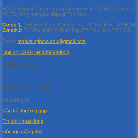
HALO English Center trung tâm luyện thi TOEIC, Luyện thi
IELTS, tiếng anh giao tiếp tại Thủ Đức.
Cơ sở 1:
35B Hữu Nghị, P. Bình Thọ, TP. Thủ Đức, TP HCM
Cơ sở 2:
70 Hữu Nghị, P. Bình Thọ, TP. Thủ Đức, TP HCM
Email:
marketinghalo.edu@gmail.com
Hotline CSKH: +84356989003
Follow Us On
Thông tin chung
Về chúng tôi
Câu hỏi thường gặp
Tin tức - hoạt động
Đội ngũ giảng dạy