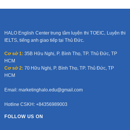
e
r
n
a
t
HALO English Center trung tâm luyện thi TOEIC, Luyện thi
i
IELTS, tiếng anh giao tiếp tại Thủ Đức.
v
e
Cơ sở 1:
35B Hữu Nghị, P. Bình Thọ, TP. Thủ Đức, TP
:
HCM
Cơ sở 2:
70 Hữu Nghị, P. Bình Thọ, TP. Thủ Đức, TP
HCM
Email:
marketinghalo.edu@gmail.com
Hotline CSKH: +84356989003
FOLLOW US ON