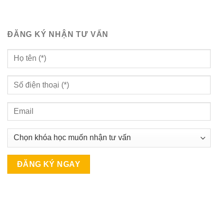
ĐĂNG KÝ NHẬN TƯ VẤN
A
l
t