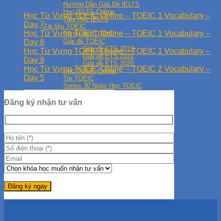
Hướng Dẫn Giải Đề IELTS
Học IELTS Online
Học Từ Vựng TOEIC Online – TOEIC 1 Vocabulary –
Tips Học IELTS
Day 7
Tài liệu TOEIC
Học Từ Vựng TOEIC Online – TOEIC 1 Vocabulary –
Đề thi thử TOEIC
Giải đề TOEIC
Day 8
Giải đề ETS 2019
Học Từ Vựng TOEIC Online – TOEIC 1 Vocabulary –
Giải đề ETS 2021
Day 9
Giải đề ETS 2020
Học Từ Vựng TOEIC Online – TOEIC 2 Vocabulary –
Học TOEIC Online
Day 5
Tip TOEIC
Series 30 Ngày Học TOEIC
Đăng ký nhận tư vấn