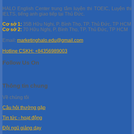
HALO English Center trung tâm luyện thi TOEIC, Luyện thi
IELTS, tiếng anh giao tiếp tại Thủ Đức.
Cơ sở 1:
35B Hữu Nghị, P. Bình Thọ, TP. Thủ Đức, TP HCM
Cơ sở 2:
70 Hữu Nghị, P. Bình Thọ, TP. Thủ Đức, TP HCM
Email:
marketinghalo.edu@gmail.com
Hotline CSKH: +84356989003
Follow Us On
Thông tin chung
Về chúng tôi
Câu hỏi thường gặp
Tin tức - hoạt động
Đội ngũ giảng dạy