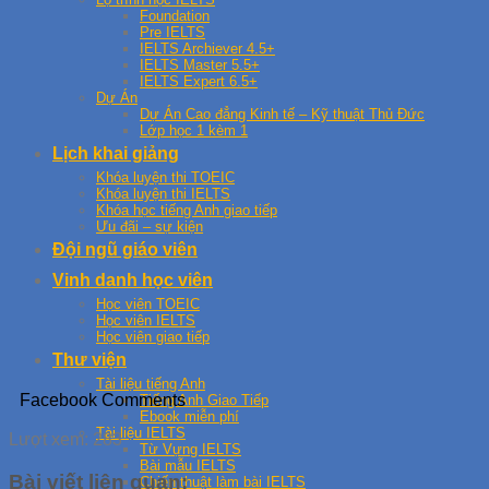
Foundation
Pre IELTS
IELTS Archiever 4.5+
IELTS Master 5.5+
IELTS Expert 6.5+
Dự Án
Dự Án Cao đẳng Kinh tế – Kỹ thuật Thủ Đức
Lớp học 1 kèm 1
Lịch khai giảng
Khóa luyện thi TOEIC
Khóa luyện thi IELTS
Khóa học tiếng Anh giao tiếp
Ưu đãi – sự kiện
Đội ngũ giáo viên
Vinh danh học viên
Học viên TOEIC
Học viên IELTS
Học viên giao tiếp
Thư viện
Tài liệu tiếng Anh
Facebook Comments
Tiếng Anh Giao Tiếp
Ebook miễn phí
Tài liệu IELTS
Lượt xem:
283
Từ Vựng IELTS
Bài mẫu IELTS
Bài viết liên quan:
Chiến thuật làm bài IELTS