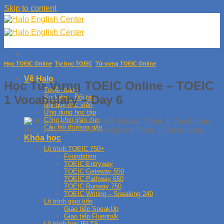
Skip to content
Học TOEIC Online
,
Tự học TOEIC
,
Từ vựng TOEIC Online
Về Halo
Học Từ Vựng TOEIC Online – TOEIC
Tuyển dụng
1 Vocabulary – Day 6
Sự kiện – Đối tác
Nội quy học viên
Ứng dụng học tập
Công khai giáo dục
Câu hỏi thường gặp
Học từ vựng Online với Quizlet Toeic 1 Vocabulary
Khóa học
Lộ trình TOEIC 750+
Foundation
TOEIC Entryway
TOEIC Gateway 550
TOEIC Pathway 650
TOEIC Runway 750
TOEIC Writing – Speaking 240
Lộ trình giao tiếp
Giao tiếp SpeakUp
Giao tiếp Fluentalk
Lộ trình học IELTS