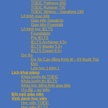
TOEIC Pathway 650
TOEIC Runway 750
TOEIC Writing – Speaking 240
Lộ trình giao tiếp
Giao tiếp SpeakUp
Giao tiếp Fluentalk
Lộ trình học IELTS
Foundation
Pre IELTS
IELTS Archiever 4.5+
IELTS Master 5.5+
IELTS Expert 6.5+
Dự Án
Dự Án Cao đẳng Kinh tế – Kỹ thuật Thủ
Đức
Lớp học 1 kèm 1
Lịch khai giảng
Khóa luyện thi TOEIC
Khóa luyện thi IELTS
Khóa học tiếng Anh giao tiếp
Ưu đãi – sự kiện
Đội ngũ giáo viên
Vinh danh học viên
Học viên TOEIC
Học viên IELTS