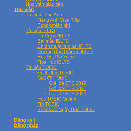
Học viên giao tiếp
Thư viện
Tài liệu tiếng Anh
Tiếng Anh Giao Tiếp
Ebook miễn phí
Tài liệu IELTS
Từ Vựng IELTS
Bài mẫu IELTS
Chiến thuật làm bài IELTS
Hướng Dẫn Giải Đề IELTS
Học IELTS Online
Tips Học IELTS
Tài liệu TOEIC
Đề thi thử TOEIC
Giải đề TOEIC
Giải đề ETS 2019
Giải đề ETS 2021
Giải đề ETS 2020
Học TOEIC Online
Tip TOEIC
Series 30 Ngày Học TOEIC
Đăng ký |
Đăng nhập