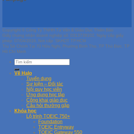
Copyright © Công Ty TNHH Tư Vấn & Giáo Dục Thiên Bảo
Giấy chứng nhận doanh nghiệp số: 0313739102, Ngày cấp giấy
phép: 07/04/2016, Nơi cấp: SKHDT TP.HCM
Trụ Sở Chính Tại 70 Hữu Nghị, Phường Bình Thọ, TP Thủ Đức, TP
Hồ Chí Minh
Về Halo
Tuyển dụng
Sự kiện – Đối tác
Nội quy học viên
Ứng dụng học tập
Công khai giáo dục
Câu hỏi thường gặp
Khóa học
Lộ trình TOEIC 750+
Foundation
TOEIC Entryway
TOEIC Gateway 550