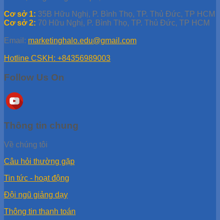
n
a
Cơ sở 1:
35B Hữu Nghị, P. Bình Thọ, TP. Thủ Đức, TP HCM
t
Cơ sở 2:
70 Hữu Nghị, P. Bình Thọ, TP. Thủ Đức, TP HCM
i
v
Email:
marketinghalo.edu@gmail.com
e
:
Hotline CSKH: +84356989003
Follow Us On
Thông tin chung
Về chúng tôi
Câu hỏi thường gặp
Tin tức - hoạt động
Đội ngũ giảng dạy
Thông tin thanh toán