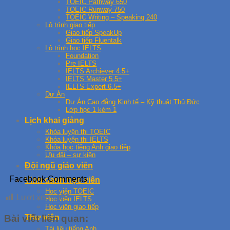
TOEIC Pathway 650
TOEIC Runway 750
TOEIC Writing – Speaking 240
Lộ trình giao tiếp
Giao tiếp SpeakUp
Giao tiếp Fluentalk
Lộ trình học IELTS
Foundation
Pre IELTS
IELTS Archiever 4.5+
IELTS Master 5.5+
IELTS Expert 6.5+
Dự Án
Dự Án Cao đẳng Kinh tế – Kỹ thuật Thủ Đức
Lớp học 1 kèm 1
Lịch khai giảng
Khóa luyện thi TOEIC
Khóa luyện thi IELTS
Khóa học tiếng Anh giao tiếp
Ưu đãi – sự kiện
Đội ngũ giáo viên
Facebook Comments
Vinh danh học viên
Học viên TOEIC
Lượt xem:
357
Học viên IELTS
Học viên giao tiếp
Bài viết liên quan:
Thư viện
Tài liệu tiếng Anh