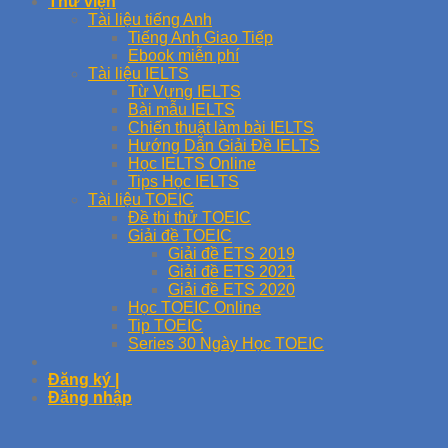
Thư viện
Tài liệu tiếng Anh
Tiếng Anh Giao Tiếp
Ebook miễn phí
Tài liệu IELTS
Từ Vựng IELTS
Bài mẫu IELTS
Chiến thuật làm bài IELTS
Hướng Dẫn Giải Đề IELTS
Học IELTS Online
Tips Học IELTS
Tài liệu TOEIC
Đề thi thử TOEIC
Giải đề TOEIC
Giải đề ETS 2019
Giải đề ETS 2021
Giải đề ETS 2020
Học TOEIC Online
Tip TOEIC
Series 30 Ngày Học TOEIC
Đăng ký |
Đăng nhập