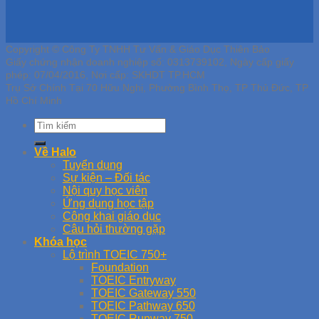
Copyright © Công Ty TNHH Tư Vấn & Giáo Dục Thiên Bảo
Giấy chứng nhận doanh nghiệp số: 0313739102, Ngày cấp giấy
phép: 07/04/2016, Nơi cấp: SKHDT TP.HCM
Trụ Sở Chính Tại 70 Hữu Nghị, Phường Bình Thọ, TP Thủ Đức, TP
Hồ Chí Minh
Về Halo
Tuyển dụng
Sự kiện – Đối tác
Nội quy học viên
Ứng dụng học tập
Công khai giáo dục
Câu hỏi thường gặp
Khóa học
Lộ trình TOEIC 750+
Foundation
TOEIC Entryway
TOEIC Gateway 550
TOEIC Pathway 650
TOEIC Runway 750