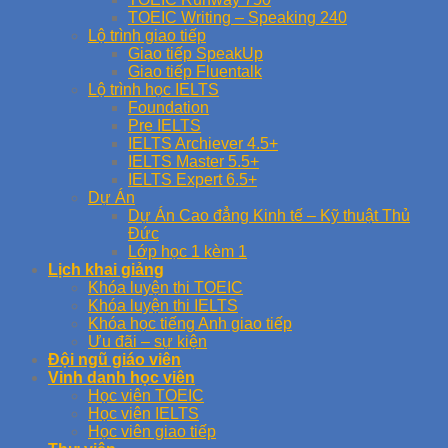
TOEIC Writing – Speaking 240
Lộ trình giao tiếp
Giao tiếp SpeakUp
Giao tiếp Fluentalk
Lộ trình học IELTS
Foundation
Pre IELTS
IELTS Archiever 4.5+
IELTS Master 5.5+
IELTS Expert 6.5+
Dự Án
Dự Án Cao đẳng Kinh tế – Kỹ thuật Thủ
Đức
Lớp học 1 kèm 1
Lịch khai giảng
Khóa luyện thi TOEIC
Khóa luyện thi IELTS
Khóa học tiếng Anh giao tiếp
Ưu đãi – sự kiện
Đội ngũ giáo viên
Vinh danh học viên
Học viên TOEIC
Học viên IELTS
Học viên giao tiếp