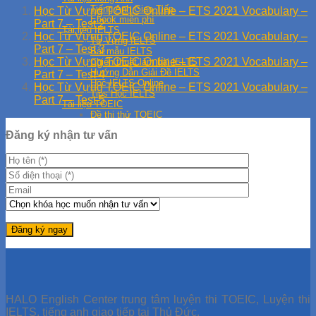
Tiếng Anh Giao Tiếp
Học Từ Vựng TOEIC Online – ETS 2021 Vocabulary –
Ebook miễn phí
Part 7 – Test 2
Tài liệu IELTS
Học Từ Vựng TOEIC Online – ETS 2021 Vocabulary –
Từ Vựng IELTS
Part 7 – Test 3
Bài mẫu IELTS
Học Từ Vựng TOEIC Online – ETS 2021 Vocabulary –
Chiến thuật làm bài IELTS
Hướng Dẫn Giải Đề IELTS
Part 7 – Test 4
Học IELTS Online
Học Từ Vựng TOEIC Online – ETS 2021 Vocabulary –
Tips Học IELTS
Part 7 – Test 5
Tài liệu TOEIC
Đề thi thử TOEIC
Giải đề TOEIC
Đăng ký nhận tư vấn
Giải đề ETS 2019
Giải đề ETS 2021
Giải đề ETS 2020
Học TOEIC Online
Tip TOEIC
Series 30 Ngày Học TOEIC
A
l
t
e
HALO English Center trung tâm luyện thi TOEIC, Luyện thi
r
IELTS, tiếng anh giao tiếp tại Thủ Đức.