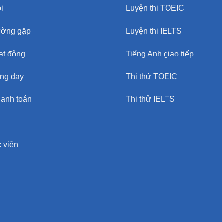
i
Luyện thi TOEIC
ường gặp
Luyện thi IELTS
oạt động
Tiếng Anh giao tiếp
ảng dạy
Thi thử TOEIC
hanh toán
Thi thử IELTS
g
 viên