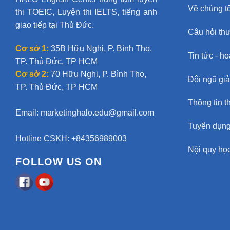
Về chúng tô
thi TOEIC, Luyện thi IELTS, tiếng anh
giao tiếp tại Thủ Đức.
Câu hỏi th
Cơ sở 1:
35B Hữu Nghị, P. Bình Thọ,
Tin tức - h
TP. Thủ Đức, TP HCM
Cơ sở 2:
70 Hữu Nghị, P. Bình Thọ,
Đội ngũ gi
TP. Thủ Đức, TP HCM
Thông tin t
Email:
marketinghalo.edu@gmail.com
Tuyển dụn
Hotline CSKH: +84356989003
Nội quy học
FOLLOW US ON