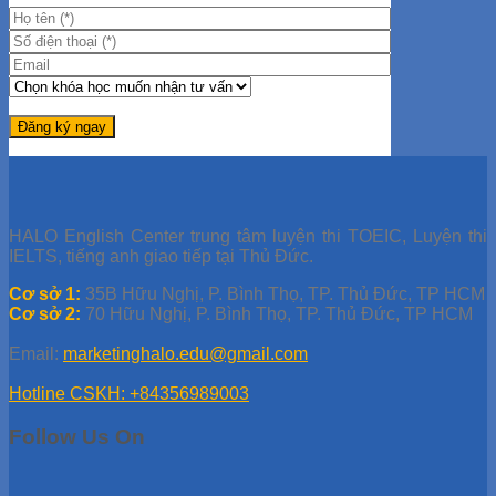
HALO English Center trung tâm luyện thi TOEIC, Luyện thi
IELTS, tiếng anh giao tiếp tại Thủ Đức.
Cơ sở 1:
35B Hữu Nghị, P. Bình Thọ, TP. Thủ Đức, TP HCM
Cơ sở 2:
70 Hữu Nghị, P. Bình Thọ, TP. Thủ Đức, TP HCM
Email:
marketinghalo.edu@gmail.com
Hotline CSKH: +84356989003
Follow Us On