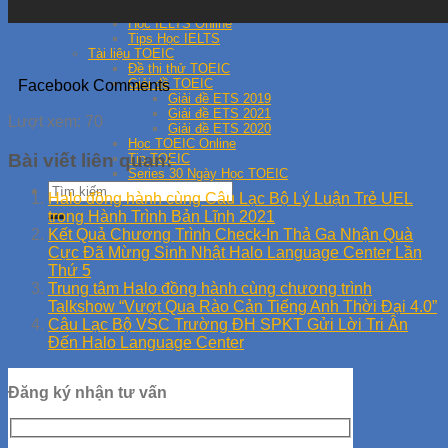
Hướng Dẫn Giải Đề IELTS
Học IELTS Online
Tips Học IELTS
Tài liệu TOEIC
Đề thi thử TOEIC
Giải đề TOEIC
Facebook Comments
Giải đề ETS 2019
Giải đề ETS 2021
Lượt xem:
70
Giải đề ETS 2020
Học TOEIC Online
Bài viết liên quan:
Tip TOEIC
Series 30 Ngày Học TOEIC
Halo đồng hành cùng Câu Lạc Bộ Lý Luận Trẻ UEL
trong Hành Trình Bản Lĩnh 2021
Kết Quả Chương Trình Check-In Thả Ga Nhận Quà
Cực Đã Mừng Sinh Nhật Halo Language Center Lần
Thứ 5
Trung tâm Halo đồng hành cùng chương trình
Talkshow “Vượt Qua Rào Cản Tiếng Anh Thời Đại 4.0”
Câu Lạc Bộ VSC Trường ĐH SPKT Gửi Lời Tri Ân
Đến Halo Language Center
Đăng ký nhận tư vấn