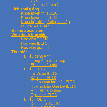
Đức
Lớp học 1 kèm 1
Lịch khai giảng
Khóa luyện thi TOEIC
Khóa luyện thi IELTS
Khóa học tiếng Anh giao tiếp
Ưu đãi – sự kiện
Đội ngũ giáo viên
Vinh danh học viên
Học viên TOEIC
Học viên IELTS
Học viên giao tiếp
Thư viện
Tài liệu tiếng Anh
Tiếng Anh Giao Tiếp
Ebook miễn phí
Tài liệu IELTS
Từ Vựng IELTS
Bài mẫu IELTS
Chiến thuật làm bài IELTS
Hướng Dẫn Giải Đề IELTS
Học IELTS Online
Tips Học IELTS
Tài liệu TOEIC
Đề thi thử TOEIC