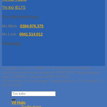
Thi thử IELTS
Tư vấn khóa học
Ms Minh
-
0384.976.375
Ms Linh
-
0941.514.012
Fanpage
Copyright © Công Ty TNHH Tư Vấn & Giáo Dục Thiên Bảo
Giấy chứng nhận doanh nghiệp số: 0313739102, Ngày cấp giấy
phép: 07/04/2016, Nơi cấp: SKHDT TP.HCM
Trụ Sở Chính Tại 70 Hữu Nghị, Phường Bình Thọ, TP Thủ Đức, TP
Hồ Chí Minh
Về Halo
Tuyển dụng