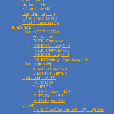
Sự kiện – Đối tác
Nội quy học viên
Ứng dụng học tập
Công khai giáo dục
Câu hỏi thường gặp
Khóa học
Lộ trình TOEIC 750+
Foundation
TOEIC Entryway
TOEIC Gateway 550
TOEIC Pathway 650
TOEIC Runway 750
TOEIC Writing – Speaking 240
Lộ trình giao tiếp
Giao tiếp SpeakUp
Giao tiếp Fluentalk
Lộ trình học IELTS
Foundation
Pre IELTS
IELTS Archiever 4.5+
IELTS Master 5.5+
IELTS Expert 6.5+
Dự Án
Dự Án Cao đẳng Kinh tế – Kỹ thuật Thủ