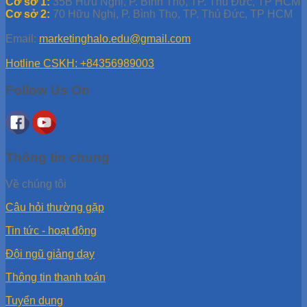
Cơ sở 1:
35B Hữu Nghị, P. Bình Thọ, TP. Thủ Đức, TP HCM
Cơ sở 2:
70 Hữu Nghị, P. Bình Thọ, TP. Thủ Đức, TP HCM
Email:
marketinghalo.edu@gmail.com
Hotline CSKH: +84356989003
Follow Us On
Thông tin chung
Về chúng tôi
Câu hỏi thường gặp
Tin tức - hoạt động
Đội ngũ giảng dạy
Thông tin thanh toán
Tuyển dụng