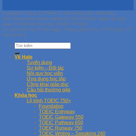
Copyright © Công Ty TNHH Tư Vấn & Giáo Dục Thiên Bảo
Giấy chứng nhận doanh nghiệp số: 0313739102, Ngày cấp giấy
phép: 07/04/2016, Nơi cấp: SKHDT TP.HCM
Trụ Sở Chính Tại 70 Hữu Nghị, Phường Bình Thọ, TP Thủ Đức, TP
Hồ Chí Minh
Về Halo
Tuyển dụng
Sự kiện – Đối tác
Nội quy học viên
Ứng dụng học tập
Công khai giáo dục
Câu hỏi thường gặp
Khóa học
Lộ trình TOEIC 750+
Foundation
TOEIC Entryway
TOEIC Gateway 550
TOEIC Pathway 650
TOEIC Runway 750
TOEIC Writing – Speaking 240