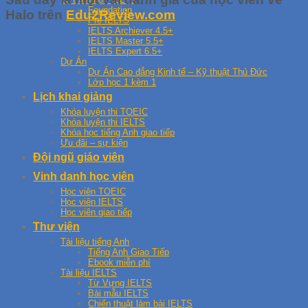
Foundation
Halo trên
Edu2Review.com
Pre IELTS
IELTS Archiever 4.5+
IELTS Master 5.5+
IELTS Expert 6.5+
Dự Án
Dự Án Cao đẳng Kinh tế – Kỹ thuật Thủ Đức
Lớp học 1 kèm 1
Lịch khai giảng
Khóa luyện thi TOEIC
Khóa luyện thi IELTS
Khóa học tiếng Anh giao tiếp
Ưu đãi – sự kiện
Đội ngũ giáo viên
Vinh danh học viên
Học viên TOEIC
Học viên IELTS
Học viên giao tiếp
Thư viện
Tài liệu tiếng Anh
Tiếng Anh Giao Tiếp
Ebook miễn phí
Tài liệu IELTS
Từ Vựng IELTS
Bài mẫu IELTS
Chiến thuật làm bài IELTS