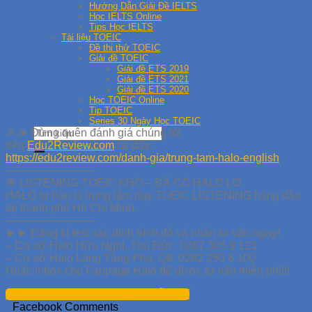
Hướng Dẫn Giải Đề IELTS
Học IELTS Online
Tips Học IELTS
Tài liệu TOEIC
Đề thi thử TOEIC
Giải đề TOEIC
Giải đề ETS 2019
Giải đề ETS 2021
Giải đề ETS 2020
Học TOEIC Online
Tip TOEIC
Series 30 Ngày Học TOEIC
🎉
🎉
Đừng quên đánh giá chúng tôi
trên
Edu2Review.com
tại đây:
https://edu2review.com/danh-gia/trung-tam-halo-english
————————
🎯
LISTENING TOEIC KHÓ – ĐÃ CÓ HALO LO
HALO tự hào là trung tâm dạy TOEIC LISTENING hàng đầu
tại thành phố Hồ Chí Minh.
————————
►► Đăng kí test xác định trình độ và nhận tư vấn ngay!
– Cơ sở Halo Hữu Nghị, Thủ Đức: 0287 305 9 123
– Cơ sở Halo Làng Tăng Phú, Q9: 0282 250 8 100
Hoặc inbox cho Fanpage Halo để được tư vấn miễn phí!!!
đăng ký test trình độ / tư vấn miễn phí
Facebook Comments