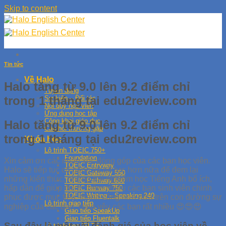
Skip to content
Tin tức
Về Halo
Halo tăng từ 9.0 lên 9.2 điểm chỉ
Tuyển dụng
trong 1 tháng tại edu2review.com
Sự kiện – Đối tác
Nội quy học viên
Ứng dụng học tập
Công khai giáo dục
Halo tăng từ 9.0 lên 9.2 điểm chỉ
Câu hỏi thường gặp
trong 1 tháng tại edu2review.com
Khóa học
Lộ trình TOEIC 750+
Foundation
Xin cảm ơn các nhận xét, đóng góp của các bạn học viên.
TOEIC Entryway
Halo sẽ tiếp tục cố gắng và nỗ lực hơn nữa để đem lại
TOEIC Gateway 550
những kiến thức, những trải nghiệm học Tiếng Anh bổ ích,
TOEIC Pathway 650
hấp dẫn để giúp được thêm nhiều các bạn sinh viên chinh
TOEIC Runway 750
TOEIC Writing – Speaking 240
phục được mục tiêu, thành công hơn nữa trên con đường sự
Lộ trình giao tiếp
nghiệp của các bạn. Halo yêu các bạn rất nhiều
😍
😍
😍
Giao tiếp SpeakUp
Giao tiếp Fluentalk
Sau đây là một vài đánh giá của học viên về
Lộ trình học IELTS