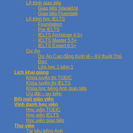
Lộ trình giao tiếp
Giao tiếp SpeakUp
Giao tiếp Fluentalk
Lộ trình học IELTS
Foundation
Pre IELTS
IELTS Archiever 4.5+
IELTS Master 5.5+
IELTS Expert 6.5+
Dự Án
Dự Án Cao đẳng Kinh tế – Kỹ thuật Thủ
Đức
Lớp học 1 kèm 1
Lịch khai giảng
Khóa luyện thi TOEIC
Khóa luyện thi IELTS
Khóa học tiếng Anh giao tiếp
Ưu đãi – sự kiện
Đội ngũ giáo viên
Vinh danh học viên
Học viên TOEIC
Học viên IELTS
Học viên giao tiếp
Thư viện
Tài liệu tiếng Anh